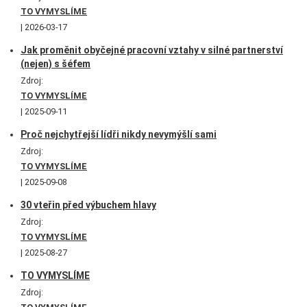
TO VYMYSLÍME
2026-03-17
Jak proměnit obyčejné pracovní vztahy v silné partnerství
(nejen) s šéfem
Zdroj:
TO VYMYSLÍME
2025-09-11
Proč nejchytřejší lídři nikdy nevymýšlí sami
Zdroj:
TO VYMYSLÍME
2025-09-08
30 vteřin před výbuchem hlavy
Zdroj:
TO VYMYSLÍME
2025-08-27
TO VYMYSLÍME
Zdroj: