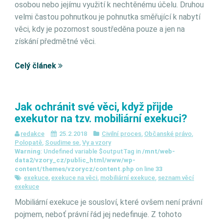
osobou nebo jejímu využití k nechtěnému účelu. Druhou
velmi častou pohnutkou je pohnutka směřující k nabytí
věci, kdy je pozornost soustředěna pouze a jen na
získání předmětné věci.
Celý článek
Jak ochránit své věci, když přijde
exekutor na tzv. mobiliární exekuci?
redakce
25.2.2018
Civilní proces
,
Občanské právo
,
Polopatě
,
Soudime se
,
Vy a vzory
Warning
: Undefined variable $outputTag in
/mnt/web-
data2/vzory_cz/public_html/www/wp-
content/themes/vzorycz/content.php
on line
33
exekuce
,
exekuce na věci
,
mobiliární exekuce
,
seznam věcí
exekuce
Mobiliární exekuce je sousloví, které ovšem není právní
pojmem, neboť právní řád jej nedefinuje. Z tohoto