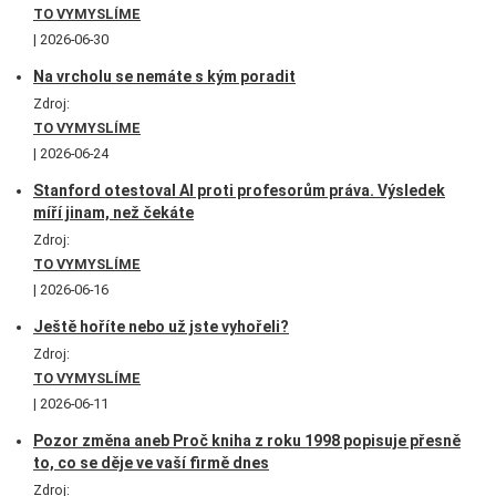
TO VYMYSLÍME
2026-06-30
Na vrcholu se nemáte s kým poradit
Zdroj:
TO VYMYSLÍME
2026-06-24
Stanford otestoval AI proti profesorům práva. Výsledek
míří jinam, než čekáte
Zdroj:
TO VYMYSLÍME
2026-06-16
Ještě hoříte nebo už jste vyhořeli?
Zdroj:
TO VYMYSLÍME
2026-06-11
Pozor změna aneb Proč kniha z roku 1998 popisuje přesně
to, co se děje ve vaší firmě dnes
Zdroj: