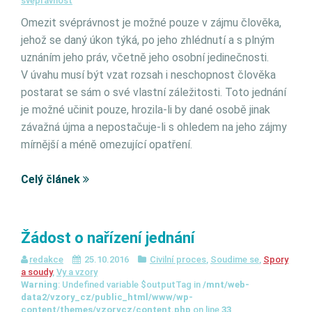
svéprávnost
Omezit svéprávnost je možné pouze v zájmu člověka,
jehož se daný úkon týká, po jeho zhlédnutí a s plným
uznáním jeho práv, včetně jeho osobní jedinečnosti.
V úvahu musí být vzat rozsah i neschopnost člověka
postarat se sám o své vlastní záležitosti. Toto jednání
je možné učinit pouze, hrozila-li by dané osobě jinak
závažná újma a nepostačuje-li s ohledem na jeho zájmy
mírnější a méně omezující opatření.
Celý článek
Žádost o nařízení jednání
redakce
25.10.2016
Civilní proces
,
Soudime se
,
Spory
a soudy
,
Vy a vzory
Warning
: Undefined variable $outputTag in
/mnt/web-
data2/vzory_cz/public_html/www/wp-
content/themes/vzorycz/content.php
on line
33