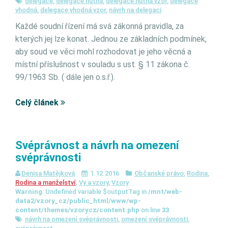
delegace
,
delegace nutná
,
delegace nutná vzor
,
delegace
vhodná
,
delegace vhodná vzor
,
návrh na delegaci
Každé soudní řízení má svá zákonná pravidla, za
kterých jej lze konat. Jednou ze základních podmínek,
aby soud ve věci mohl rozhodovat je jeho věcná a
místní příslušnost v souladu s ust. § 11 zákona č.
99/1963 Sb. ( dále jen o.s.ř.).
Celý článek
Svéprávnost a návrh na omezení
svéprávnosti
Denisa Matějková
1.12.2016
Občanské právo
,
Rodina
,
Rodina a manželství
,
Vy a vzory
,
Vzory
Warning
: Undefined variable $outputTag in
/mnt/web-
data2/vzory_cz/public_html/www/wp-
content/themes/vzorycz/content.php
on line
33
návrh na omezení svéprávnosti
,
omezení svéprávnosti
,