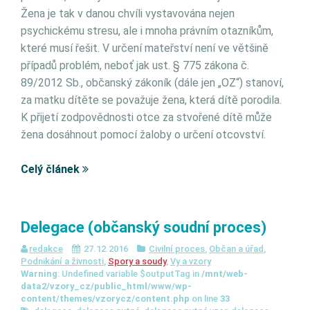
Žena je tak v danou chvíli vystavována nejen
psychickému stresu, ale i mnoha právním otazníkům,
které musí řešit. V určení mateřství není ve většině
případů problém, neboť jak ust. § 775 zákona č.
89/2012 Sb., občanský zákoník (dále jen „OZ“) stanoví,
za matku dítěte se považuje žena, která dítě porodila.
K přijetí zodpovědnosti otce za stvořené dítě může
žena dosáhnout pomocí žaloby o určení otcovství.
Celý článek
Delegace (občanský soudní proces)
redakce
27.12.2016
Civilní proces
,
Občan a úřad
,
Podnikání a živnosti
,
Spory a soudy
,
Vy a vzory
Warning
: Undefined variable $outputTag in
/mnt/web-
data2/vzory_cz/public_html/www/wp-
content/themes/vzorycz/content.php
on line
33