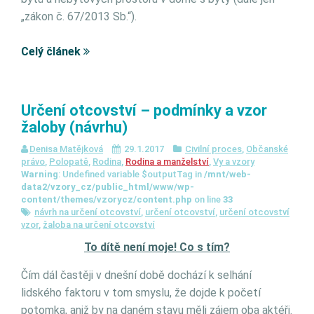
„zákon č. 67/2013 Sb.“).
Celý článek
Určení otcovství – podmínky a vzor
žaloby (návrhu)
Denisa Matějková
29.1.2017
Civilní proces
,
Občanské
právo
,
Polopatě
,
Rodina
,
Rodina a manželství
,
Vy a vzory
Warning
: Undefined variable $outputTag in
/mnt/web-
data2/vzory_cz/public_html/www/wp-
content/themes/vzorycz/content.php
on line
33
návrh na určení otcovství
,
určení otcovství
,
určení otcovství
vzor
,
žaloba na určení otcovství
To dítě není moje! Co s tím?
Čím dál častěji v dnešní době dochází k selhání
lidského faktoru v tom smyslu, že dojde k početí
potomka, aniž by na daném stavu měli zájem oba aktéři.