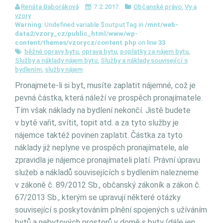
Renáta Baboráková
7.2.2017
Občanské právo
,
Vy a
vzory
Warning
: Undefined variable $outputTag in
/mnt/web-
data2/vzory_cz/public_html/www/wp-
content/themes/vzorycz/content.php
on line
33
běžné opravy bytu
,
oprava bytu
,
poplatky za nájem bytu
,
Služby a náklady nájem bytu
,
Služby a náklady související s
bydlením
,
služby nájem
Pronajmete-li si byt, musíte zaplatit nájemné, což je
pevná částka, která náleží ve prospěch pronajímatele.
Tím však náklady na bydlení nekončí. Jistě budete
v bytě vařit, svítit, topit atd. a za tyto služby je
nájemce taktéž povinen zaplatit. Částka za tyto
náklady již neplyne ve prospěch pronajímatele, ale
zpravidla je nájemce pronajímateli platí. Právní úpravu
služeb a nákladů souvisejících s bydlením nalezneme
v zákoně č. 89/2012 Sb., občanský zákoník a zákon č.
67/2013 Sb., kterým se upravují některé otázky
související s poskytováním plnění spojených s užíváním
bytů a nebytových prostorů v domě s byty (dále jen