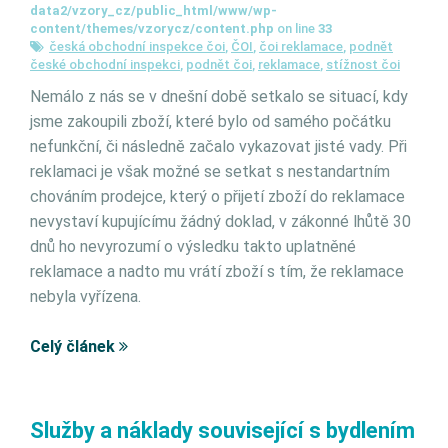
data2/vzory_cz/public_html/www/wp-
content/themes/vzorycz/content.php
on line
33
česká obchodní inspekce čoi
,
ČOI
,
čoi reklamace
,
podnět
české obchodní inspekci
,
podnět čoi
,
reklamace
,
stížnost čoi
Nemálo z nás se v dnešní dob
ě
setkalo se situací, kdy
jsme zakoupili zbo
ž
í, které bylo od samého po
č
átku
nefunk
č
ní,
č
i následn
ě
za
č
alo vykazovat jisté vady. P
ř
i
reklamaci je však mo
ž
né se setkat s nestandartním
chováním prodejce, který o p
ř
ijetí zbo
ž
í do reklamace
nevystaví kupujícímu
ž
ádný doklad, v zákonné lh
ů
t
ě
30
dn
ů
ho nevyrozumí o výsledku takto uplatn
ě
né
reklamace a nadto mu vrátí zbo
ž
í s tím,
ž
e reklamace
nebyla vy
ř
ízena.
Celý článek
Služby a náklady související s bydlením