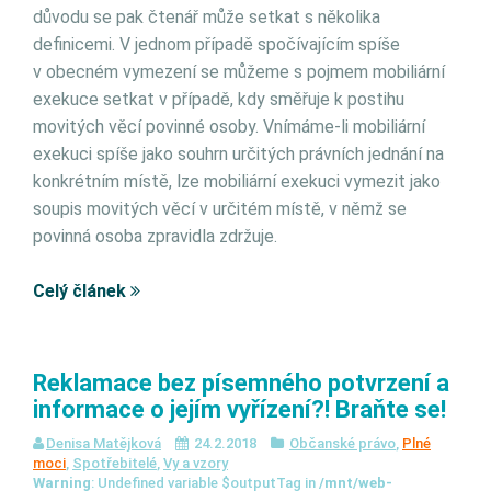
důvodu se pak čtenář může setkat s několika
definicemi. V jednom případě spočívajícím spíše
v obecném vymezení se můžeme s pojmem mobiliární
exekuce setkat v případě, kdy směřuje k postihu
movitých věcí povinné osoby. Vnímáme-li mobiliární
exekuci spíše jako souhrn určitých právních jednání na
konkrétním místě, lze mobiliární exekuci vymezit jako
soupis movitých věcí v určitém místě, v němž se
povinná osoba zpravidla zdržuje.
Celý článek
Reklamace bez písemného potvrzení a
informace o jejím vyřízení?! Braňte se!
Denisa Matějková
24.2.2018
Občanské právo
,
Plné
moci
,
Spotřebitelé
,
Vy a vzory
Warning
: Undefined variable $outputTag in
/mnt/web-