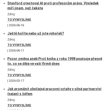
Stanford otestoval AI proti profesorům práva. Výsledek
míří jinam, než čekáte
Zdroj:
TO VYMYSLÍME
2026-06-16
Ještě hoříte nebo už jste vyhořeli?
Zdroj:
TO VYMYSLÍME
2026-06-11
Pozor změna aneb Proč kniha z roku 1998 popisuje přesně
to, co se děje ve vaší firmě dnes
Zdroj:
TO VYMYSLÍME
2026-03-17
Jak proměnit obyčejné pracovní vztahy v silné partnerství
(nejen) s šéfem
Zdroj:
TO VYMYSLÍME