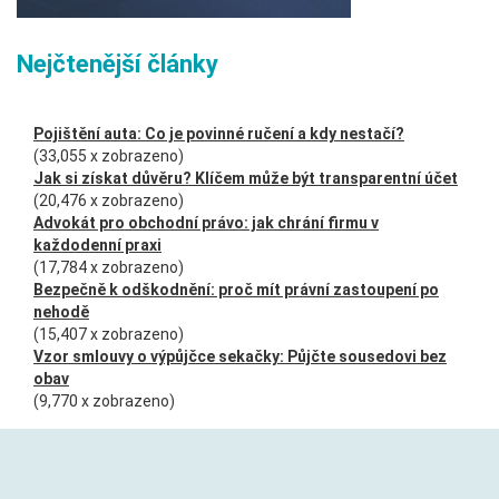
Nejčtenější články
Pojištění auta: Co je povinné ručení a kdy nestačí?
(33,055 x zobrazeno)
Jak si získat důvěru? Klíčem může být transparentní účet
(20,476 x zobrazeno)
Advokát pro obchodní právo: jak chrání firmu v
každodenní praxi
(17,784 x zobrazeno)
Bezpečně k odškodnění: proč mít právní zastoupení po
nehodě
(15,407 x zobrazeno)
Vzor smlouvy o výpůjčce sekačky: Půjčte sousedovi bez
obav
(9,770 x zobrazeno)