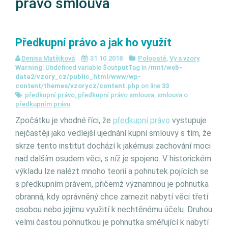
právo smlouva
Předkupní právo a jak ho využít
Denisa Matějková
31.10.2018
Polopatě
,
Vy a vzory
Warning
: Undefined variable $outputTag in
/mnt/web-
data2/vzory_cz/public_html/www/wp-
content/themes/vzorycz/content.php
on line
33
předkupní právo
,
předkupní právo smlouva
,
smlouva o
předkupním právu
Zpočátku je vhodné říci, že
předkupní právo
vystupuje
nejčastěji jako vedlejší ujednání kupní smlouvy s tím, že
skrze tento institut dochází k jakémusi zachování moci
nad dalším osudem věci, s níž je spojeno. V historickém
výkladu lze nalézt mnoho teorií a pohnutek pojících se
s předkupním právem, přičemž významnou je pohnutka
obranná, kdy oprávněný chce zamezit nabytí věci třetí
osobou nebo jejímu využití k nechtěnému účelu. Druhou
velmi častou pohnutkou je pohnutka směřující k nabytí