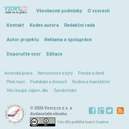
Všeobecné podmínky
O vzorech
Kontakt
Kodex autora
Redakční rada
Autor projektu
Reklama a spolupráce
Doporučte vzor
Editace
Autorská práva
Nemovitosti a byty
Peníze a daně
Plné moci
Podnikání a živnosti
Rodina a manželství
Věci koupě, nájem, dílo
Zaměstnání
© 2026 Vzory.cz z.s. a
dodavatelé obsahu.
Toto dílo podléhá licenci
Creative