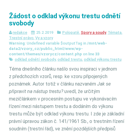
Žádost o odklad výkonu trestu odnětí
svobody
redakce
25.2.2019
Polopatě
,
Spory a soudy
,
Témata
,
Trestní právo
,
Vy a vzory
Warning
: Undefined variable $outputTag in
/mnt/web-
data2/vzory_cz/public_html/www/wp-
content/themes/vzorycz/content.php
on line
33
odklad odnětí svobody
,
odklad trestu
,
odklad výkonu trestu
Téma dnešního článku našlo svou inspiraci v jednom
z předchozích vzorů, resp. ke vzoru připojených
poznámek. Autor totiž v článku nazvaném
Jak se
připravit na nástup trestu?
uvedl, že určitým
mezičlánkem v procesním postupu ve vykonávacím
řízení mezi nástupem trestu a dodáním do výkonu
trestu může být odklad výkonu trestu. I zde je základní
právní úpravou zákon č. 141/1961 Sb., o trestním řízení
soudním (trestní řád), ve znění pozdějších předpisů