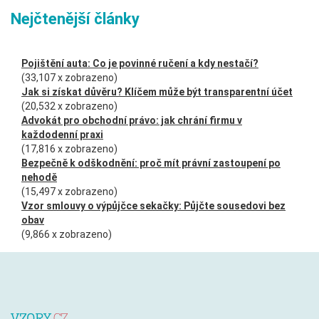
Nejčtenější články
Pojištění auta: Co je povinné ručení a kdy nestačí?
(33,107 x zobrazeno)
Jak si získat důvěru? Klíčem může být transparentní účet
(20,532 x zobrazeno)
Advokát pro obchodní právo: jak chrání firmu v
každodenní praxi
(17,816 x zobrazeno)
Bezpečně k odškodnění: proč mít právní zastoupení po
nehodě
(15,497 x zobrazeno)
Vzor smlouvy o výpůjčce sekačky: Půjčte sousedovi bez
obav
(9,866 x zobrazeno)