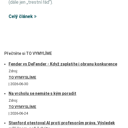
(dále jen „trestní řád“).
Celý článek
Přečtěte si TO VYMYLÍME
Fender vs DeFender - Když zaplatíte i obranu konkurence
Zdroj:
TO VYMYSLÍME
2026-06-30
Na vrcholu se nemáte s kým poradit
Zdroj:
TO VYMYSLÍME
2026-06-24
Stanford otestoval AI proti profesorům práva. Výsledek