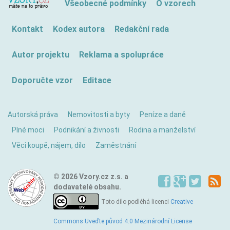
Všeobecné podmínky
O vzorech
Kontakt
Kodex autora
Redakční rada
Autor projektu
Reklama a spolupráce
Doporučte vzor
Editace
Autorská práva
Nemovitosti a byty
Peníze a daně
Plné moci
Podnikání a živnosti
Rodina a manželství
Věci koupě, nájem, dílo
Zaměstnání
© 2026 Vzory.cz z.s. a
dodavatelé obsahu.
Toto dílo podléhá licenci
Creative
Commons Uveďte původ 4.0 Mezinárodní License