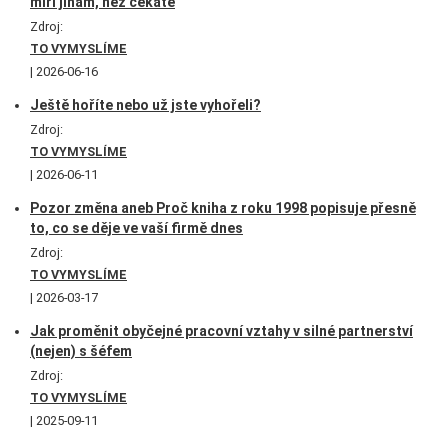
míří jinam, než čekáte
Zdroj:
TO VYMYSLÍME
2026-06-16
Ještě hoříte nebo už jste vyhořeli?
Zdroj:
TO VYMYSLÍME
2026-06-11
Pozor změna aneb Proč kniha z roku 1998 popisuje přesně
to, co se děje ve vaší firmě dnes
Zdroj:
TO VYMYSLÍME
2026-03-17
Jak proměnit obyčejné pracovní vztahy v silné partnerství
(nejen) s šéfem
Zdroj:
TO VYMYSLÍME
2025-09-11