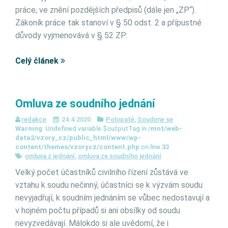
práce, ve znění pozdějších předpisů (dále jen „ZP“).
Zákoník práce tak stanoví v § 50 odst. 2 a přípustné
důvody vyjmenovává v § 52 ZP:
Celý článek
Omluva ze soudního jednání
redakce
24.4.2020
Polopatě
,
Soudime se
Warning
: Undefined variable $outputTag in
/mnt/web-
data2/vzory_cz/public_html/www/wp-
content/themes/vzorycz/content.php
on line
33
omluva z jednání
,
omluva ze soudního jednání
Velký počet účastníků civilního řízení zůstává ve
vztahu k soudu nečinný, účastníci se k výzvám soudu
nevyjadřují, k soudním jednáním se vůbec nedostavují a
v hojném počtu případů si ani obsílky od soudu
nevyzvedávají. Málokdo si ale uvědomí, že i