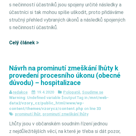
s nečinností účastníků jsou spojeny určité následky a
účastníci si tak mohou spíše uškodit, proto přidáváme
stručný přehled vybraných úkonů a následků spojených
s nečinností účastníků.
Celý článek
Návrh na prominutí zmeškání lhůty k
provedení procesního úkonu (obecné
důvodu) – hospitalizace
redakce
19.4.2020
Polopatě
,
Soudime se
Warning
: Undefined variable $outputTag in
/mnt/web-
data2/vzory_cz/public_html/www/wp-
content/themes/vzorycz/content.php
on line
33
prominutí lhůt
,
prominutí zmeškání lhůty
Lhůty jsou v občanském soudním řízení jednou
z nejdůležitějších věcí, na které je třeba si dát pozor,