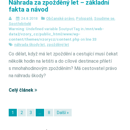
Náhrada za zpožděný let – základní
fakta a návod
24.8.2018
Občanské právo
,
Polopatě
,
Soudime se
,
Spotřebitelé
Warning
: Undefined variable $outputTag in
/mnt/web-
data2/vzory_cz/public_html/www/wp-
content/themes/vzorycz/content.php
on line
33
náhrada škody let
,
zpožděný let
Co dělat, když má let zpoždění a cestující musí čekat
několik hodin na letišti a do cílové destinace přiletí
s mnohahodinovým zpožděním? Má cestovatel právo
na náhradu škody?
Celý článek
1
2
3
…
8
Další »