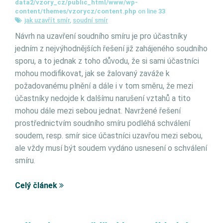
data2/vzory_cz/public_html/www/wp-
content/themes/vzorycz/content.php
on line
33
jak uzavřít smír
,
soudní smír
Návrh na uzavření soudního smíru je pro účastníky
jedním z nejvýhodnějších řešení již zahájeného soudního
sporu, a to jednak z toho důvodu, že si sami účastníci
mohou modifikovat, jak se žalovaný zaváže k
požadovanému plnění a dále i v tom směru, že mezi
účastníky nedojde k dalšímu narušení vztahů a tito
mohou dále mezi sebou jednat. Navržené řešení
prostřednictvím soudního smíru podléhá schválení
soudem, resp. smír sice účastníci uzavřou mezi sebou,
ale vždy musí být soudem vydáno usnesení o schválení
smíru.
Celý článek