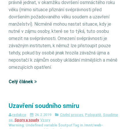
právně jednat, v okamžiku dovršení osmnáctého roku
věku (mimo situace přiznání svéprávnosti před
dovršením požadovaného věku soudem a uzavření
manželství). Nicméně mohou nastat situace, kdy je
nutné v zájmu osoby, které se to týká, tuto osobu
omezit na svéprávnosti. Omezení svéprávnosti je
závažným institutem, k němuž lze přistoupit pouze
tehdy, pokud by osobě jinak hrozila závažná újma a
nepostačí k zájmům osoby ukládání mírnějších a méně
omezujících opatření.
Celý článek
Uzavření soudního smíru
redakce
26.2.2019
Civilní proces
,
Polopatě
,
Soudime
se
,
Spory a soudy
,
Vzory
Warning
: Undefined variable $outputTag in
/mnt/web-