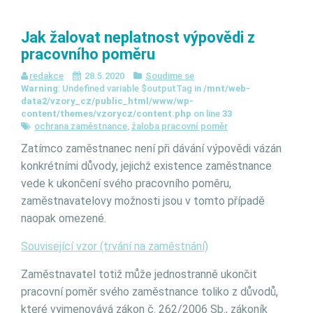
Jak žalovat neplatnost výpovědi z
pracovního poměru
redakce
28.5.2020
Soudime se
Warning
: Undefined variable $outputTag in
/mnt/web-
data2/vzory_cz/public_html/www/wp-
content/themes/vzorycz/content.php
on line
33
ochrana zaměstnance
,
žaloba pracovní poměr
Zatímco zaměstnanec není při dávání výpovědi vázán
konkrétními důvody, jejichž existence zaměstnance
vede k ukončení svého pracovního poměru,
zaměstnavatelovy možnosti jsou v tomto případě
naopak omezené.
Související vzor (trvání na zaměstnání)
Zaměstnavatel totiž může jednostranně ukončit
pracovní poměr svého zaměstnance toliko z důvodů,
které vyjmenovává zákon č. 262/2006 Sb., zákoník