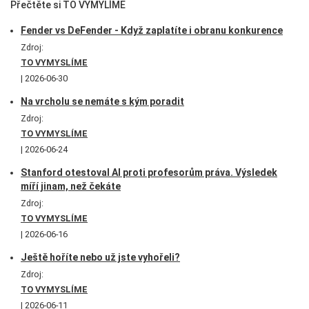
Přečtěte si TO VYMYLÍME
Fender vs DeFender - Když zaplatíte i obranu konkurence
Zdroj:
TO VYMYSLÍME
2026-06-30
Na vrcholu se nemáte s kým poradit
Zdroj:
TO VYMYSLÍME
2026-06-24
Stanford otestoval AI proti profesorům práva. Výsledek
míří jinam, než čekáte
Zdroj:
TO VYMYSLÍME
2026-06-16
Ještě hoříte nebo už jste vyhořeli?
Zdroj:
TO VYMYSLÍME
2026-06-11