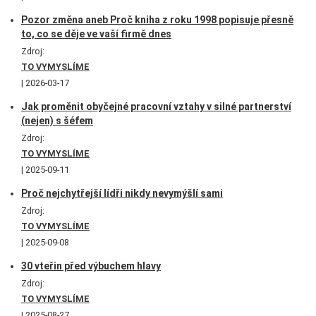
Pozor změna aneb Proč kniha z roku 1998 popisuje přesně
to, co se děje ve vaší firmě dnes
Zdroj:
TO VYMYSLÍME
2026-03-17
Jak proměnit obyčejné pracovní vztahy v silné partnerství
(nejen) s šéfem
Zdroj:
TO VYMYSLÍME
2025-09-11
Proč nejchytřejší lídři nikdy nevymýšlí sami
Zdroj:
TO VYMYSLÍME
2025-09-08
30 vteřin před výbuchem hlavy
Zdroj:
TO VYMYSLÍME
2025-08-27