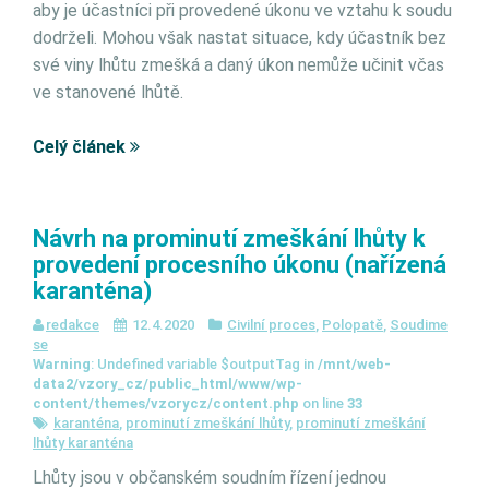
aby je účastníci při provedené úkonu ve vztahu k soudu
dodrželi. Mohou však nastat situace, kdy účastník bez
své viny lhůtu zmešká a daný úkon nemůže učinit včas
ve stanovené lhůtě.
Celý článek
Návrh na prominutí zmeškání lhůty k
provedení procesního úkonu (nařízená
karanténa)
redakce
12.4.2020
Civilní proces
,
Polopatě
,
Soudime
se
Warning
: Undefined variable $outputTag in
/mnt/web-
data2/vzory_cz/public_html/www/wp-
content/themes/vzorycz/content.php
on line
33
karanténa
,
prominutí zmeškání lhůty
,
prominutí zmeškání
lhůty karanténa
Lhůty jsou v občanském soudním řízení jednou