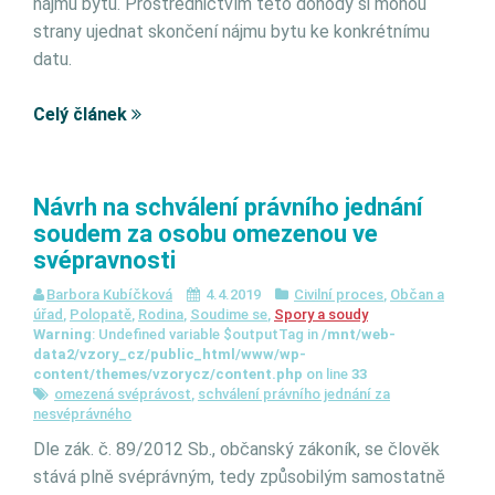
nájmu bytu. Prostřednictvím této dohody si mohou
strany ujednat skončení nájmu bytu ke konkrétnímu
datu.
Celý článek
Návrh na schválení právního jednání
soudem za osobu omezenou ve
svépravnosti
Barbora Kubíčková
4.4.2019
Civilní proces
,
Občan a
úřad
,
Polopatě
,
Rodina
,
Soudime se
,
Spory a soudy
Warning
: Undefined variable $outputTag in
/mnt/web-
data2/vzory_cz/public_html/www/wp-
content/themes/vzorycz/content.php
on line
33
omezená svéprávost
,
schválení právního jednání za
nesvéprávného
Dle zák. č. 89/2012 Sb., občanský zákoník, se člověk
stává plně svéprávným, tedy způsobilým samostatně