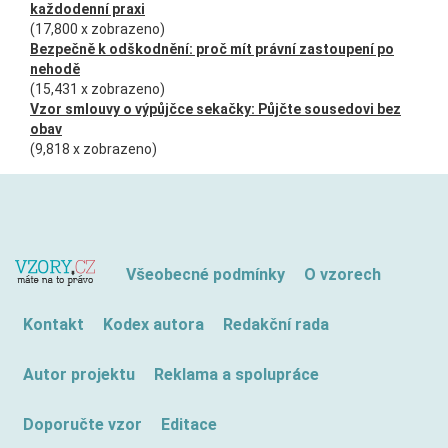
každodenní praxi
(17,800 x zobrazeno)
Bezpečně k odškodnění: proč mít právní zastoupení po
nehodě
(15,431 x zobrazeno)
Vzor smlouvy o výpůjčce sekačky: Půjčte sousedovi bez
obav
(9,818 x zobrazeno)
Všeobecné podmínky
O vzorech
Kontakt
Kodex autora
Redakční rada
Autor projektu
Reklama a spolupráce
Doporučte vzor
Editace