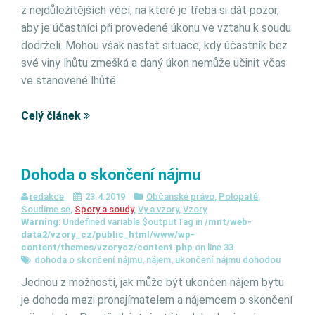
z nejdůležitějších věcí, na které je třeba si dát pozor,
aby je účastníci při provedené úkonu ve vztahu k soudu
dodrželi. Mohou však nastat situace, kdy účastník bez
své viny lhůtu zmešká a daný úkon nemůže učinit včas
ve stanovené lhůtě.
Celý článek
Dohoda o skončení nájmu
redakce
23.4.2019
Občanské právo
,
Polopatě
,
Soudime se
,
Spory a soudy
,
Vy a vzory
,
Vzory
Warning
: Undefined variable $outputTag in
/mnt/web-
data2/vzory_cz/public_html/www/wp-
content/themes/vzorycz/content.php
on line
33
dohoda o skončení nájmu
,
nájem
,
ukončení nájmu dohodou
Jednou z možností, jak může být ukončen nájem bytu
je dohoda mezi pronajímatelem a nájemcem o skončení