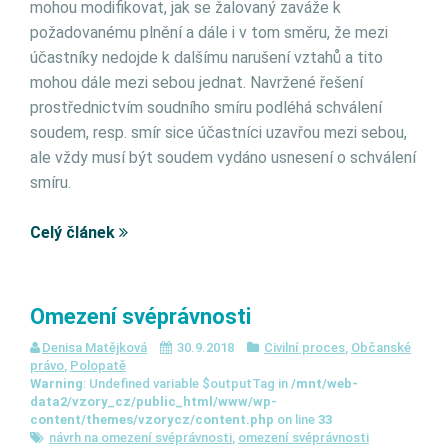
mohou modifikovat, jak se žalovaný zaváže k
požadovanému plnění a dále i v tom směru, že mezi
účastníky nedojde k dalšímu narušení vztahů a tito
mohou dále mezi sebou jednat. Navržené řešení
prostřednictvím soudního smíru podléhá schválení
soudem, resp. smír sice účastníci uzavřou mezi sebou,
ale vždy musí být soudem vydáno usnesení o schválení
smíru.
Celý článek
Omezení svéprávnosti
Denisa Matějková
30.9.2018
Civilní proces
,
Občanské
právo
,
Polopatě
Warning
: Undefined variable $outputTag in
/mnt/web-
data2/vzory_cz/public_html/www/wp-
content/themes/vzorycz/content.php
on line
33
návrh na omezení svéprávnosti
,
omezení svéprávnosti