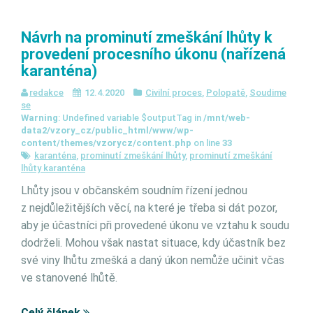
Návrh na prominutí zmeškání lhůty k
provedení procesního úkonu (nařízená
karanténa)
redakce
12.4.2020
Civilní proces
,
Polopatě
,
Soudime
se
Warning
: Undefined variable $outputTag in
/mnt/web-
data2/vzory_cz/public_html/www/wp-
content/themes/vzorycz/content.php
on line
33
karanténa
,
prominutí zmeškání lhůty
,
prominutí zmeškání
lhůty karanténa
Lhůty jsou v občanském soudním řízení jednou
z nejdůležitějších věcí, na které je třeba si dát pozor,
aby je účastníci při provedené úkonu ve vztahu k soudu
dodrželi. Mohou však nastat situace, kdy účastník bez
své viny lhůtu zmešká a daný úkon nemůže učinit včas
ve stanovené lhůtě.
Celý článek