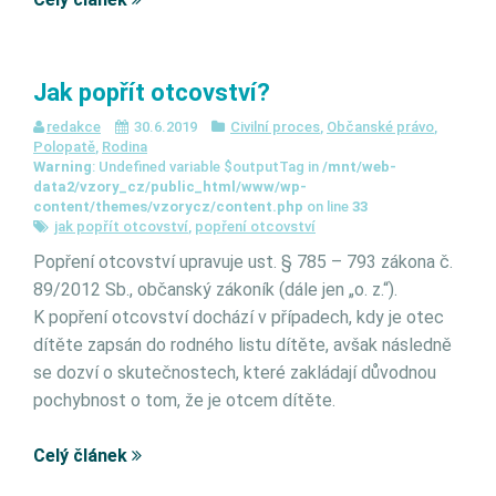
Jak popřít otcovství?
redakce
30.6.2019
Civilní proces
,
Občanské právo
,
Polopatě
,
Rodina
Warning
: Undefined variable $outputTag in
/mnt/web-
data2/vzory_cz/public_html/www/wp-
content/themes/vzorycz/content.php
on line
33
jak popřít otcovství
,
popření otcovství
Popření otcovství upravuje ust. § 785 – 793 zákona č.
89/2012 Sb., občanský zákoník (dále jen „o. z.“).
K popření otcovství dochází v případech, kdy je otec
dítěte zapsán do rodného listu dítěte, avšak následně
se dozví o skutečnostech, které zakládají důvodnou
pochybnost o tom, že je otcem dítěte.
Celý článek