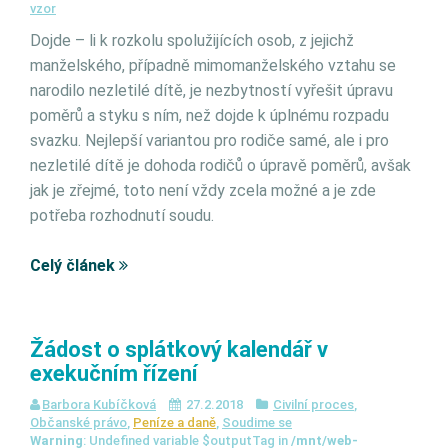
vzor
Dojde – li k rozkolu spolužijících osob, z jejichž
manželského, případně mimomanželského vztahu se
narodilo nezletilé dítě, je nezbytností vyřešit úpravu
poměrů a styku s ním, než dojde k úplnému rozpadu
svazku. Nejlepší variantou pro rodiče samé, ale i pro
nezletilé dítě je dohoda rodičů o úpravě poměrů, avšak
jak je zřejmé, toto není vždy zcela možné a je zde
potřeba rozhodnutí soudu.
Celý článek
Žádost o splátkový kalendář v
exekučním řízení
Barbora Kubíčková
27.2.2018
Civilní proces
,
Občanské právo
,
Peníze a daně
,
Soudime se
Warning
: Undefined variable $outputTag in
/mnt/web-