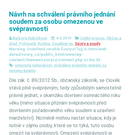
Návrh na schválení právního jednání
soudem za osobu omezenou ve
svépravnosti
Barbora Kubíčková
4.4.2019
Civilní proces
,
Občan a
úřad
,
Polopatě
,
Rodina
,
Soudime se
,
Spory a soudy
Warning
: Undefined variable $outputTag in
/mnt/web-
data2/vzory_cz/public_html/www/wp-
content/themes/vzorycz/content.php
on line
33
omezená svéprávost
,
schválení právního jednání za
nesvéprávného
Dle zák. č. 89/2012 Sb., občanský zákoník, se člověk
stává plně svéprávným, tedy způsobilým samostatně
právně jednat, v okamžiku dovršení osmnáctého roku
věku (mimo situace přiznání svéprávnosti před
dovršením požadovaného věku soudem a uzavření
manželství). Nicméně mohou nastat situace, kdy je
nutné v zájmu osoby, které se to týká, tuto osobu
omezit na svéprávnosti. Omezení svéprávnosti je