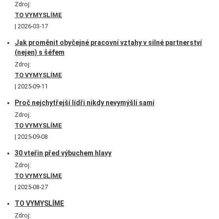
Zdroj:
TO VYMYSLÍME
2026-03-17
Jak proměnit obyčejné pracovní vztahy v silné partnerství
(nejen) s šéfem
Zdroj:
TO VYMYSLÍME
2025-09-11
Proč nejchytřejší lídři nikdy nevymýšlí sami
Zdroj:
TO VYMYSLÍME
2025-09-08
30 vteřin před výbuchem hlavy
Zdroj:
TO VYMYSLÍME
2025-08-27
TO VYMYSLÍME
Zdroj: