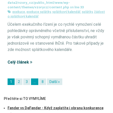
data2/vzory_cz/public_html/www/wp-
content/themes/vzorycz/content.php
on line
33
exekuce
,
exekuce splátky
,
splátkový kalendář
,
splátky
,
žádost
o splátkový kalendář
Účelem exekučního řízení je co rychlé vymožení celé
pohledávky oprávněného včetně příslušenství, ne vždy
je však povinný schopný vymáhanou částku uhradit
jednorázově ve stanovené lhůtě. Pro takové případy je
zde možnost splátkového kalendáře.
Celý článek
1
2
3
…
8
Další »
Přečtěte si TO VYMYLÍME
Fender vs DeFender - Když zaplatíte i obranu konkurence