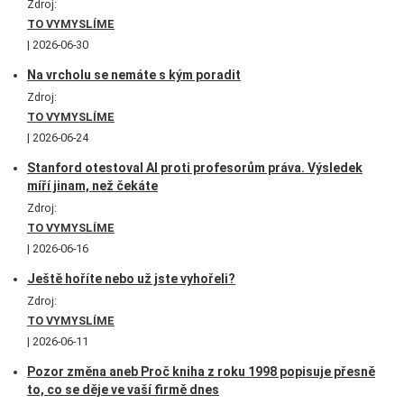
Zdroj:
TO VYMYSLÍME
2026-06-30
Na vrcholu se nemáte s kým poradit
Zdroj:
TO VYMYSLÍME
2026-06-24
Stanford otestoval AI proti profesorům práva. Výsledek
míří jinam, než čekáte
Zdroj:
TO VYMYSLÍME
2026-06-16
Ještě hoříte nebo už jste vyhořeli?
Zdroj:
TO VYMYSLÍME
2026-06-11
Pozor změna aneb Proč kniha z roku 1998 popisuje přesně
to, co se děje ve vaší firmě dnes