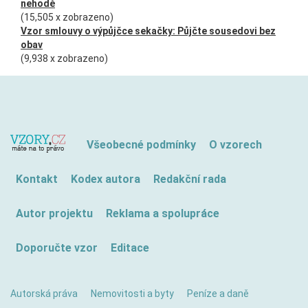
nehodě
(15,505 x zobrazeno)
Vzor smlouvy o výpůjčce sekačky: Půjčte sousedovi bez
obav
(9,938 x zobrazeno)
Všeobecné podmínky
O vzorech
Kontakt
Kodex autora
Redakční rada
Autor projektu
Reklama a spolupráce
Doporučte vzor
Editace
Autorská práva
Nemovitosti a byty
Peníze a daně