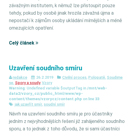
závažným institutem, k němuž lze přistoupit pouze
tehdy, pokud by osobě jinak hrozila závažná újma a
nepostačí k zájmům osoby ukládání mírnějších a méně
omezujících opatření.
Celý článek
Uzavření soudního smíru
redakce
26.2.2019
Civilní proces
,
Polopatě
,
Soudime
se
,
Spory a soudy
,
Vzory
Warning
: Undefined variable $outputTag in
/mnt/web-
data2/vzory_cz/public_html/www/wp-
content/themes/vzorycz/content.php
on line
33
jak uzavřít smír
,
soudní smír
Návrh na uzavření soudního smíru je pro účastníky
jedním z nejvýhodnějších řešení již zahájeného soudního
sporu, a to jednak z toho důvodu, že si sami účastníci