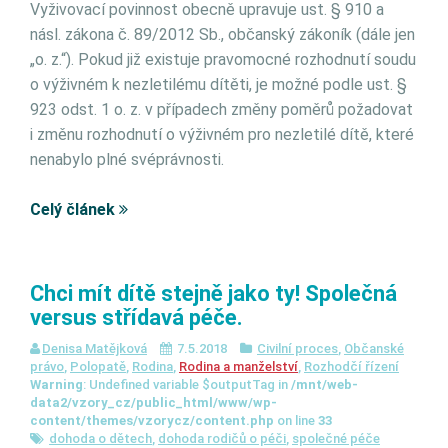
Vyživovací povinnost obecně upravuje ust. § 910 a
násl. zákona č. 89/2012 Sb., občanský zákoník (dále jen
„o. z.“). Pokud již existuje pravomocné rozhodnutí soudu
o výživném k nezletilému dítěti, je možné podle ust. §
923 odst. 1 o. z. v případech změny poměrů požadovat
i změnu rozhodnutí o výživném pro nezletilé dítě, které
nenabylo plné svéprávnosti.
Celý článek
Chci mít dítě stejně jako ty! Společná
versus střídavá péče.
Denisa Matějková
7.5.2018
Civilní proces
,
Občanské
právo
,
Polopatě
,
Rodina
,
Rodina a manželství
,
Rozhodčí řízení
Warning
: Undefined variable $outputTag in
/mnt/web-
data2/vzory_cz/public_html/www/wp-
content/themes/vzorycz/content.php
on line
33
dohoda o dětech
,
dohoda rodičů o péči
,
společné péče