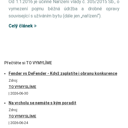
Od 1.1.2016 je účinné Nařízení vlády č. 305/2015 Sb., o
vymezení pojmu běžná údržba a drobné opravy
související s užíváním bytu (dále jen „nařízení“).
Celý článek
Přečtěte si TO VYMYLÍME
Fender vs DeFender - Když zaplatíte i obranu konkurence
Zdroj:
TO VYMYSLÍME
2026-06-30
Na vrcholu se nemáte s kým poradit
Zdroj:
TO VYMYSLÍME
2026-06-24