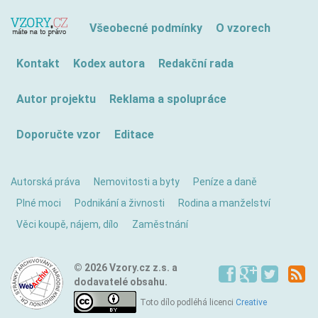
Všeobecné podmínky
O vzorech
Kontakt
Kodex autora
Redakční rada
Autor projektu
Reklama a spolupráce
Doporučte vzor
Editace
Autorská práva
Nemovitosti a byty
Peníze a daně
Plné moci
Podnikání a živnosti
Rodina a manželství
Věci koupě, nájem, dílo
Zaměstnání
© 2026 Vzory.cz z.s. a
dodavatelé obsahu.
Toto dílo podléhá licenci
Creative