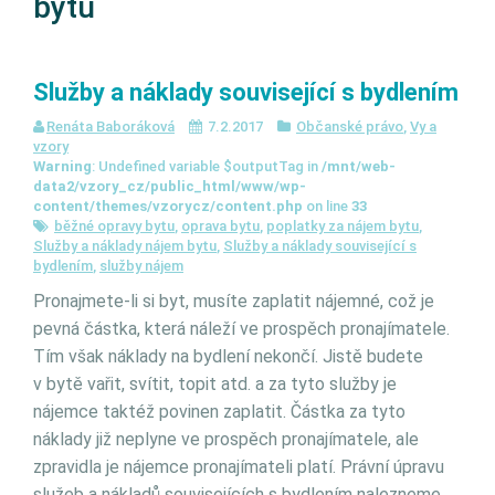
bytu
Služby a náklady související s bydlením
Renáta Baboráková
7.2.2017
Občanské právo
,
Vy a
vzory
Warning
: Undefined variable $outputTag in
/mnt/web-
data2/vzory_cz/public_html/www/wp-
content/themes/vzorycz/content.php
on line
33
běžné opravy bytu
,
oprava bytu
,
poplatky za nájem bytu
,
Služby a náklady nájem bytu
,
Služby a náklady související s
bydlením
,
služby nájem
Pronajmete-li si byt, musíte zaplatit nájemné, což je
pevná částka, která náleží ve prospěch pronajímatele.
Tím však náklady na bydlení nekončí. Jistě budete
v bytě vařit, svítit, topit atd. a za tyto služby je
nájemce taktéž povinen zaplatit. Částka za tyto
náklady již neplyne ve prospěch pronajímatele, ale
zpravidla je nájemce pronajímateli platí. Právní úpravu
služeb a nákladů souvisejících s bydlením nalezneme