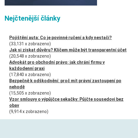
Nejčtenější články
Pojištění auta: Co je povinné ručení a kdy nestačí?
(33,131 x zobrazeno)
Jak si získat důvěru? Klíčem může být transparentní účet
(20,548 x zobrazeno)
Advokát pro obchodní právo: jak chrání firmu v
každodenní praxi
(17,840 x zobrazeno)
Bezpečně k odškodnění: proč mít právní zastoupení po
nehodě
(15,505 x zobrazeno)
Vzor smlouvy o výpůjčce sekačky: Půjčte sousedovi bez
obav
(9,914 x zobrazeno)