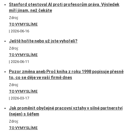
Stanford otestoval AI proti profesorům práva. Výsledek
míří jinam, než čekáte
Zdroj:
TO VYMYSLÍME
2026-06-16
Ještě hoříte nebo už jste vyhořeli?
Zdroj:
TO VYMYSLÍME
2026-06-11
Pozor změna aneb Proč kniha z roku 1998 popisuje přesně
to, co se děje ve vaší firmě dnes
Zdroj:
TO VYMYSLÍME
2026-03-17
Jak proměnit obyčejné pracovní vztahy v silné partnerství
(nejen) s šéfem
Zdroj:
TO VYMYSLÍME