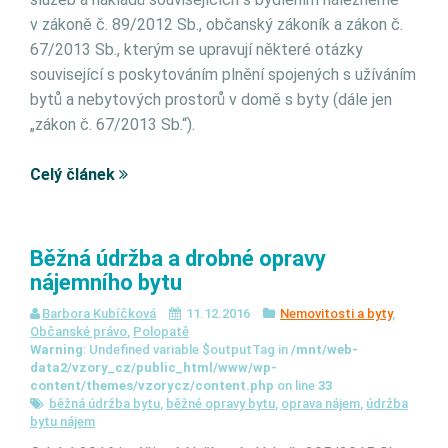
v zákoně č. 89/2012 Sb., občanský zákoník a zákon č.
67/2013 Sb., kterým se upravují některé otázky
související s poskytováním plnění spojených s užíváním
bytů a nebytových prostorů v domě s byty (dále jen
„zákon č. 67/2013 Sb.“).
Celý článek
Běžná údržba a drobné opravy
nájemního bytu
Barbora Kubíčková
11.12.2016
Nemovitosti a byty
,
Občanské právo
,
Polopatě
Warning
: Undefined variable $outputTag in
/mnt/web-
data2/vzory_cz/public_html/www/wp-
content/themes/vzorycz/content.php
on line
33
běžná údržba bytu
,
běžné opravy bytu
,
oprava nájem
,
údržba
bytu nájem