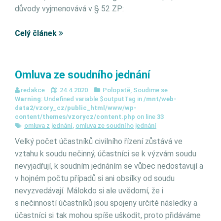
důvody vyjmenovává v § 52 ZP:
Celý článek
Omluva ze soudního jednání
redakce
24.4.2020
Polopatě
,
Soudime se
Warning
: Undefined variable $outputTag in
/mnt/web-
data2/vzory_cz/public_html/www/wp-
content/themes/vzorycz/content.php
on line
33
omluva z jednání
,
omluva ze soudního jednání
Velký počet účastníků civilního řízení zůstává ve
vztahu k soudu nečinný, účastníci se k výzvám soudu
nevyjadřují, k soudním jednáním se vůbec nedostavují a
v hojném počtu případů si ani obsílky od soudu
nevyzvedávají. Málokdo si ale uvědomí, že i
s nečinností účastníků jsou spojeny určité následky a
účastníci si tak mohou spíše uškodit, proto přidáváme