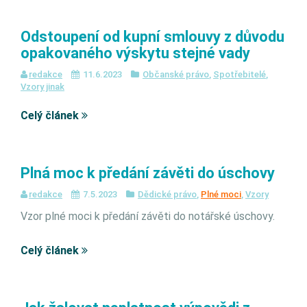
Odstoupení od kupní smlouvy z důvodu
opakovaného výskytu stejné vady
redakce
11.6.2023
Občanské právo
,
Spotřebitelé
,
Vzory jinak
Celý článek
Plná moc k předání závěti do úschovy
redakce
7.5.2023
Dědické právo
,
Plné moci
,
Vzory
Vzor plné moci k předání závěti do notářské úschovy.
Celý článek