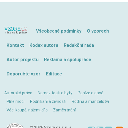
Všeobecné podmínky
O vzorech
Kontakt
Kodex autora
Redakční rada
Autor projektu
Reklama a spolupráce
Doporučte vzor
Editace
Autorská práva
Nemovitosti a byty
Peníze a daně
Plné moci
Podnikání a živnosti
Rodina a manželství
Věci koupě, nájem, dílo
Zaměstnání
© 2026 Vzory.cz z.s. a