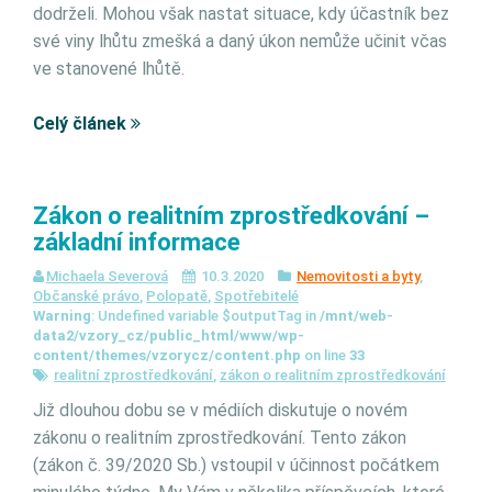
dodrželi. Mohou však nastat situace, kdy účastník bez
své viny lhůtu zmešká a daný úkon nemůže učinit včas
ve stanovené lhůtě.
Celý článek
Zákon o realitním zprostředkování –
základní informace
Michaela Severová
10.3.2020
Nemovitosti a byty
,
Občanské právo
,
Polopatě
,
Spotřebitelé
Warning
: Undefined variable $outputTag in
/mnt/web-
data2/vzory_cz/public_html/www/wp-
content/themes/vzorycz/content.php
on line
33
realitní zprostředkování
,
zákon o realitním zprostředkování
Již dlouhou dobu se v médiích diskutuje o novém
zákonu o realitním zprostředkování. Tento zákon
(zákon č. 39/2020 Sb.) vstoupil v účinnost počátkem