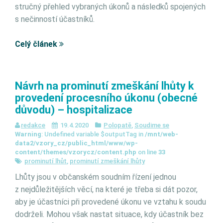
stručný přehled vybraných úkonů a následků spojených
s nečinností účastníků.
Celý článek
Návrh na prominutí zmeškání lhůty k
provedení procesního úkonu (obecné
důvodu) – hospitalizace
redakce
19.4.2020
Polopatě
,
Soudime se
Warning
: Undefined variable $outputTag in
/mnt/web-
data2/vzory_cz/public_html/www/wp-
content/themes/vzorycz/content.php
on line
33
prominutí lhůt
,
prominutí zmeškání lhůty
Lhůty jsou v občanském soudním řízení jednou
z nejdůležitějších věcí, na které je třeba si dát pozor,
aby je účastníci při provedené úkonu ve vztahu k soudu
dodrželi. Mohou však nastat situace, kdy účastník bez