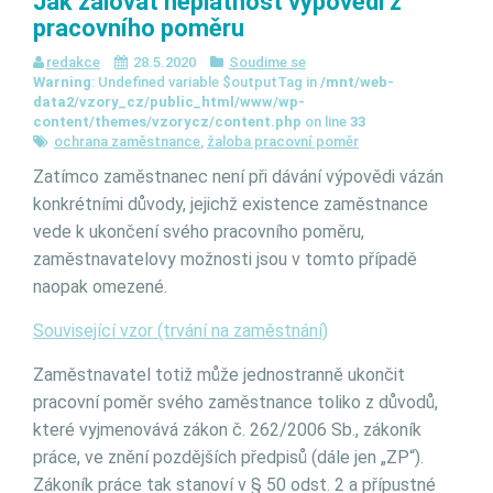
Jak žalovat neplatnost výpovědi z
pracovního poměru
redakce
28.5.2020
Soudime se
Warning
: Undefined variable $outputTag in
/mnt/web-
data2/vzory_cz/public_html/www/wp-
content/themes/vzorycz/content.php
on line
33
ochrana zaměstnance
,
žaloba pracovní poměr
Zatímco zaměstnanec není při dávání výpovědi vázán
konkrétními důvody, jejichž existence zaměstnance
vede k ukončení svého pracovního poměru,
zaměstnavatelovy možnosti jsou v tomto případě
naopak omezené.
Související vzor (trvání na zaměstnání)
Zaměstnavatel totiž může jednostranně ukončit
pracovní poměr svého zaměstnance toliko z důvodů,
které vyjmenovává zákon č. 262/2006 Sb., zákoník
práce, ve znění pozdějších předpisů (dále jen „ZP“).
Zákoník práce tak stanoví v § 50 odst. 2 a přípustné