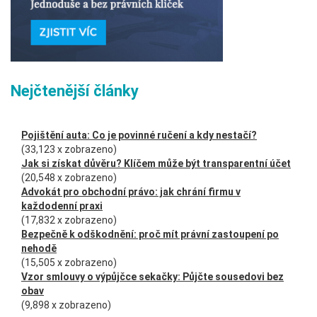
Nejčtenější články
Pojištění auta: Co je povinné ručení a kdy nestačí?
(33,123 x zobrazeno)
Jak si získat důvěru? Klíčem může být transparentní účet
(20,548 x zobrazeno)
Advokát pro obchodní právo: jak chrání firmu v
každodenní praxi
(17,832 x zobrazeno)
Bezpečně k odškodnění: proč mít právní zastoupení po
nehodě
(15,505 x zobrazeno)
Vzor smlouvy o výpůjčce sekačky: Půjčte sousedovi bez
obav
(9,898 x zobrazeno)