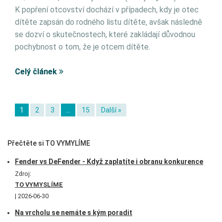
K popření otcovství dochází v případech, kdy je otec
dítěte zapsán do rodného listu dítěte, avšak následně
se dozví o skutečnostech, které zakládají důvodnou
pochybnost o tom, že je otcem dítěte.
Celý článek
1
2
3
…
15
Další »
Přečtěte si TO VYMYLÍME
Fender vs DeFender - Když zaplatíte i obranu konkurence
Zdroj:
TO VYMYSLÍME
2026-06-30
Na vrcholu se nemáte s kým poradit