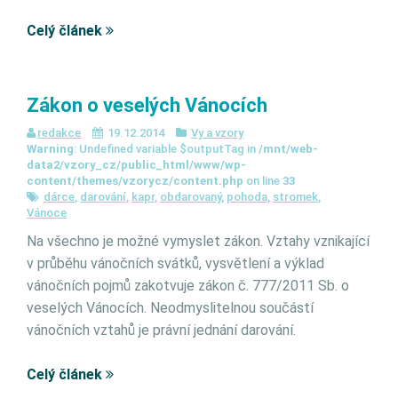
Celý článek
Zákon o veselých Vánocích
redakce
19.12.2014
Vy a vzory
Warning
: Undefined variable $outputTag in
/mnt/web-
data2/vzory_cz/public_html/www/wp-
content/themes/vzorycz/content.php
on line
33
dárce
,
darování
,
kapr
,
obdarovaný
,
pohoda
,
stromek
,
Vánoce
Na všechno je možné vymyslet zákon. Vztahy vznikající
v průběhu vánočních svátků, vysvětlení a výklad
vánočních pojmů zakotvuje zákon č. 777/2011 Sb. o
veselých Vánocích. Neodmyslitelnou součástí
vánočních vztahů je právní jednání darování.
Celý článek