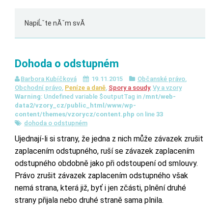
NapiĹˇte nĂˇm svĂ
Dohoda o odstupném
Barbora Kubíčková
19.11.2015
Občanské právo
,
Obchodní právo
,
Peníze a daně
,
Spory a soudy
,
Vy a vzory
Warning
: Undefined variable $outputTag in
/mnt/web-
data2/vzory_cz/public_html/www/wp-
content/themes/vzorycz/content.php
on line
33
dohoda o odstupném
Ujednají-li si strany, že jedna z nich může závazek zrušit
zaplacením odstupného, ruší se závazek zaplacením
odstupného obdobně jako při odstoupení od smlouvy.
Právo zrušit závazek zaplacením odstupného však
nemá strana, která již, byť i jen zčásti, plnění druhé
strany přijala nebo druhé straně sama plnila.