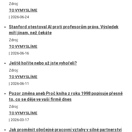
Zdroj:
TO VYMYSLÍME
2026-06-24
Stanford otestoval AI proti profesorům práva. Výsledek
míří jinam, než čekáte
Zdroj:
TO VYMYSLÍME
2026-06-16
Ještě hoříte nebo už jste vyhořeli?
Zdroj:
TO VYMYSLÍME
2026-06-11
Pozor změna aneb Proč kniha z roku 1998 popisuje přesně
to, co se děje ve vaší firmě dnes
Zdroj:
TO VYMYSLÍME
2026-03-17
Jak proměnit obyčejné pracovní vztahy v silné partnerství