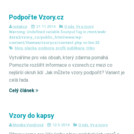
Podpořte Vzory.cz
redakce
21.11.2014
O nás
,
Vy a vzory
Warning
: Undefined variable $outputTag in
/mnt/web-
data2/vzory_cz/public_html/www/wp-
content/themes/vzorycz/content.php
on line
33
blog
,
placka
,
podpora
,
profil
,
publikace
,
triko
Vytváříme pro vás obsah, který zdarma pomáhá.
Pomozte rozšířit informace o vzorech.cz mezi co
nejširší okruh lidí. Jak můžete vzory podpořit? Variant je
celá řada.
Celý článek
Vzory do kapsy
Monika Vondrová
12.5.2014
O nás
,
Vy a vzory