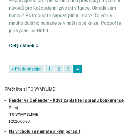
Připravujeme pro Vás knihu plnou praktických vzorů a
návodů pro každodenní životní situace. Ukradli vám
bundu? Potřebujete napsat plnou moc? To vše a
mnoho dalšího naleznete v naší nové knize. Podpořte
její vydání na Hithit.
Celý článek
« Předcházející
1
2
3
4
Přečtěte si TO VYMYLÍME
Fender vs DeFender - Když zaplatíte i obranu konkurence
Zdroj:
TO VYMYSLÍME
2026-06-30
Na vrcholu se nemáte s kým poradit