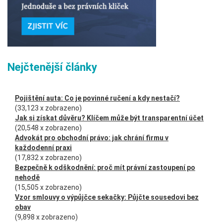
Nejčtenější články
Pojištění auta: Co je povinné ručení a kdy nestačí?
(33,123 x zobrazeno)
Jak si získat důvěru? Klíčem může být transparentní účet
(20,548 x zobrazeno)
Advokát pro obchodní právo: jak chrání firmu v
každodenní praxi
(17,832 x zobrazeno)
Bezpečně k odškodnění: proč mít právní zastoupení po
nehodě
(15,505 x zobrazeno)
Vzor smlouvy o výpůjčce sekačky: Půjčte sousedovi bez
obav
(9,898 x zobrazeno)