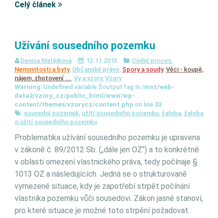
Celý článek
Užívání sousedního pozemku
Denisa Matějková
12.11.2015
Civilní proces
,
Nemovitosti a byty
,
Občanské právo
,
Spory a soudy
,
Věci - koupě,
nájem, zhotovení ...
,
Vy a vzory
,
Vzory
Warning
: Undefined variable $outputTag in
/mnt/web-
data2/vzory_cz/public_html/www/wp-
content/themes/vzorycz/content.php
on line
33
sousední pozemek
,
užití sousedního pozemku
,
žaloba
,
žaloba
o užití sousedního pozemku
Problematika užívání sousedního pozemku je upravena
v zákoně č. 89/2012 Sb. („dále jen OZ“) a to konkrétně
v oblasti omezení vlastnického práva, tedy počínaje §
1013 OZ a následujících. Jedná se o strukturovaně
vymezené situace, kdy je zapotřebí strpět počínání
vlastníka pozemku vůči sousedovi. Zákon jasně stanoví,
pro které situace je možné toto strpění požadovat.