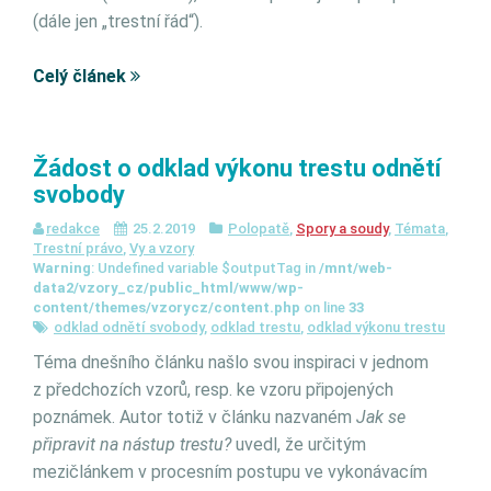
(dále jen „trestní řád“).
Celý článek
Žádost o odklad výkonu trestu odnětí
svobody
redakce
25.2.2019
Polopatě
,
Spory a soudy
,
Témata
,
Trestní právo
,
Vy a vzory
Warning
: Undefined variable $outputTag in
/mnt/web-
data2/vzory_cz/public_html/www/wp-
content/themes/vzorycz/content.php
on line
33
odklad odnětí svobody
,
odklad trestu
,
odklad výkonu trestu
Téma dnešního článku našlo svou inspiraci v jednom
z předchozích vzorů, resp. ke vzoru připojených
poznámek. Autor totiž v článku nazvaném
Jak se
připravit na nástup trestu?
uvedl, že určitým
mezičlánkem v procesním postupu ve vykonávacím