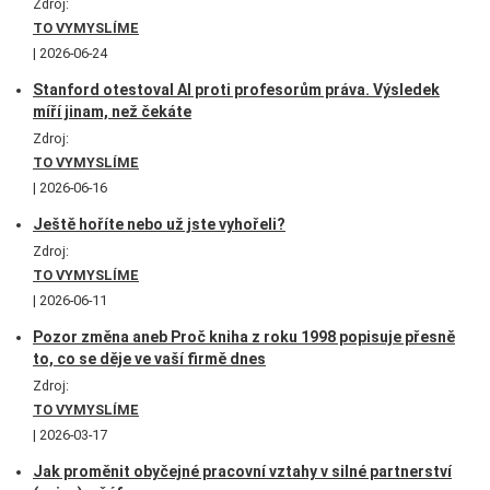
Zdroj:
TO VYMYSLÍME
2026-06-24
Stanford otestoval AI proti profesorům práva. Výsledek
míří jinam, než čekáte
Zdroj:
TO VYMYSLÍME
2026-06-16
Ještě hoříte nebo už jste vyhořeli?
Zdroj:
TO VYMYSLÍME
2026-06-11
Pozor změna aneb Proč kniha z roku 1998 popisuje přesně
to, co se děje ve vaší firmě dnes
Zdroj:
TO VYMYSLÍME
2026-03-17
Jak proměnit obyčejné pracovní vztahy v silné partnerství