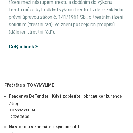
řízení mezi nástupem trestu a dodáním do výkonu
trestu může být odklad výkonu trestu. I zde je základní
právní úpravou zákon č. 141/1961 Sb., o trestním řízení
soudním (trestní řád), ve znění pozdějších předpisů
(dále jen „trestní řád“).
Celý článek
Přečtěte si TO VYMYLÍME
Fender vs DeFender - Když zaplatíte i obranu konkurence
Zdroj:
TO VYMYSLÍME
2026-06-30
Na vrcholu se nemáte s kým poradit