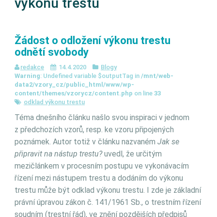
výkonu trestu
Žádost o odložení výkonu trestu
odnětí svobody
redakce
14.4.2020
Blogy
Warning
: Undefined variable $outputTag in
/mnt/web-
data2/vzory_cz/public_html/www/wp-
content/themes/vzorycz/content.php
on line
33
odklad výkonu trestu
Téma dnešního článku našlo svou inspiraci v jednom
z předchozích vzorů, resp. ke vzoru připojených
poznámek. Autor totiž v článku nazvaném
Jak se
připravit na nástup trestu?
uvedl, že určitým
mezičlánkem v procesním postupu ve vykonávacím
řízení mezi nástupem trestu a dodáním do výkonu
trestu může být odklad výkonu trestu. I zde je základní
právní úpravou zákon č. 141/1961 Sb., o trestním řízení
soudním (trestní řád), ve znění pozdějších předpisů