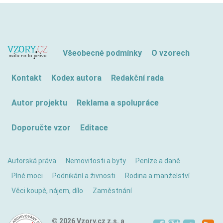
Všeobecné podmínky
O vzorech
Kontakt
Kodex autora
Redakční rada
Autor projektu
Reklama a spolupráce
Doporučte vzor
Editace
Autorská práva
Nemovitosti a byty
Peníze a daně
Plné moci
Podnikání a živnosti
Rodina a manželství
Věci koupě, nájem, dílo
Zaměstnání
© 2026 Vzory.cz z.s. a