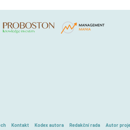
ech
Kontakt
Kodex autora
Redakční rada
Autor proj