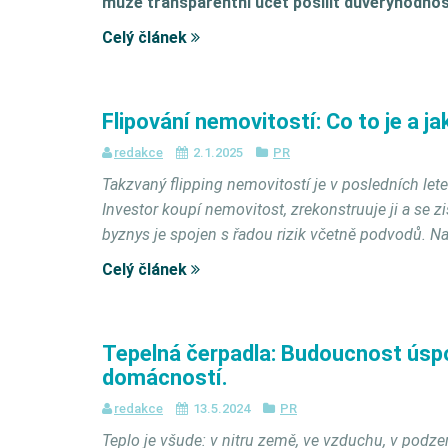
může transparentní účet posílit důvěryhodno
Celý článek
Flipování nemovitostí: Co to je a j
redakce
2.1.2025
PR
Takzvaný flipping nemovitostí je v posledních l
Investor koupí nemovitost, zrekonstruuje ji a se z
byznys je spojen s řadou rizik včetně podvodů. N
Celý článek
Tepelná čerpadla: Budoucnost úsp
domácností.
redakce
13.5.2024
PR
Teplo je všude: v nitru země, ve vzduchu, v podze