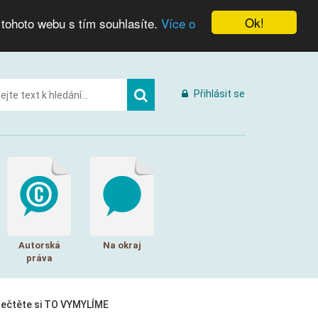
Ok!
 tohoto webu s tím souhlasíte.
Více o
Přihlásit se
Autorská
Na okraj
práva
řečtěte si TO VYMYLÍME