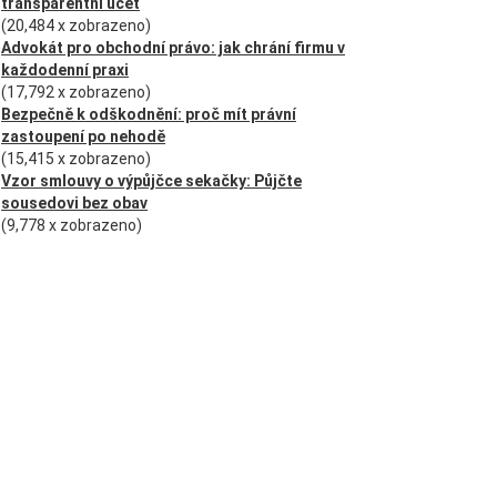
transparentní účet
(20,484 x zobrazeno)
Advokát pro obchodní právo: jak chrání firmu v
každodenní praxi
(17,792 x zobrazeno)
Bezpečně k odškodnění: proč mít právní
zastoupení po nehodě
(15,415 x zobrazeno)
Vzor smlouvy o výpůjčce sekačky: Půjčte
sousedovi bez obav
(9,778 x zobrazeno)