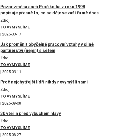
Pozor změna aneb Proč kniha z roku 1998
popisuje přesně to, co se děje ve vaší firmě dnes
Zdroj:
TO VYMYSLÍME
2026-03-17
Jak proměnit obyčejné pracovní vztahy v silné
partnerství (nejen) s šéfem
Zdroj:
TO VYMYSLÍME
2025-09-11
Proč nejchytřejší lídři nikdy nevymýšlí sami
Zdroj:
TO VYMYSLÍME
2025-09-08
30 vteřin před výbuchem hlavy
Zdroj:
TO VYMYSLÍME
2025-08-27