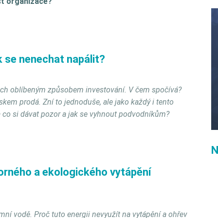
st organizace?
ak se nenechat napálit?
etech oblíbeným způsobem investování. V čem spočívá?
iskem prodá. Zní to jednoduše, ale jako každý i tento
a co si dávat pozor a jak se vyhnout podvodníkům?
N
orného a ekologického vytápění
mní vodě. Proč tuto energii nevyužít na vytápění a ohřev