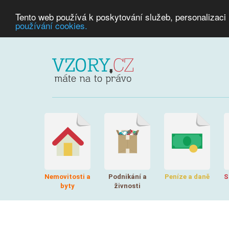
Tento web používá k poskytování služeb, personalizaci
používání cookies.
Nemovitosti a
Podnikání a
Peníze a daně
S
byty
živnosti