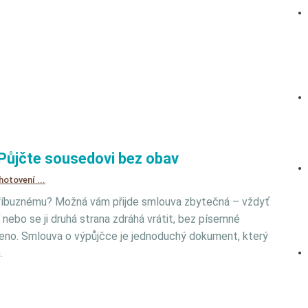
Půjčte sousedovi bez obav
hotovení ...
příbuznému? Možná vám přijde smlouva zbytečná – vždyť
ebo se ji druhá strana zdráhá vrátit, bez písemné
no. Smlouva o výpůjčce je jednoduchý dokument, který
.