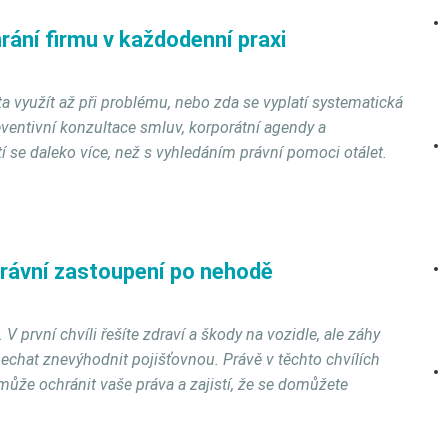
rání firmu v každodenní praxi
a využít až při problému, nebo zda se vyplatí systematická
eventivní konzultace smluv, korporátní agendy a
 se daleko více, než s vyhledáním právní pomoci otálet.
právní zastoupení po nehodě
 první chvíli řešíte zdraví a škody na vozidle, ale záhy
nechat znevýhodnit pojišťovnou. Právě v těchto chvílích
může ochránit vaše práva a zajistí, že se domůžete