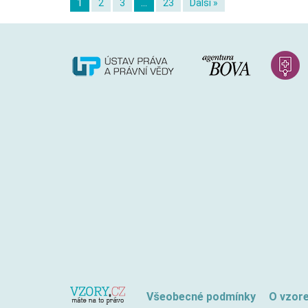
1
2
3
…
23
Další »
Všeobecné podmínky
O vzor