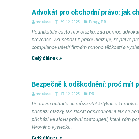
Advokát pro obchodní právo: jak ch
redakce
29.12.2025
Blogy
,
PR
Podnikatelé často řeší otázku, zda pomoc advokát
prevence. Zkušenost z praxe ukazuje, že právě pr
compliance ušetří firmám mnoho těžkostí a vyplatí
Celý článek
Bezpečně k odškodnění: proč mít 
redakce
17.12.2025
PR
Dopravní nehoda se může stát kdykoli a komukoli. V
přichází otázky, jak získat odškodnění a jak se ne
přichází ke slovu právní zastoupení, které vám po
férového výsledku.
Celý článek