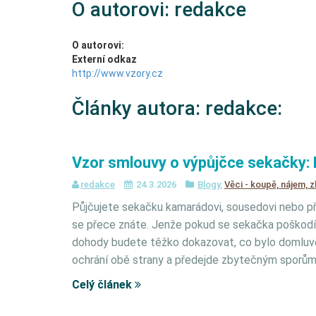
O autorovi: redakce
O autorovi:
Externí odkaz
http://www.vzory.cz
Články autora: redakce:
Vzor smlouvy o výpůjčce sekačky: 
redakce
24.3.2026
Blogy
,
Věci - koupě, nájem, z
Půjčujete sekačku kamarádovi, sousedovi nebo 
se přece znáte. Jenže pokud se sekačka poškodí n
dohody budete těžko dokazovat, co bylo domluve
ochrání obě strany a předejde zbytečným sporům
Celý článek