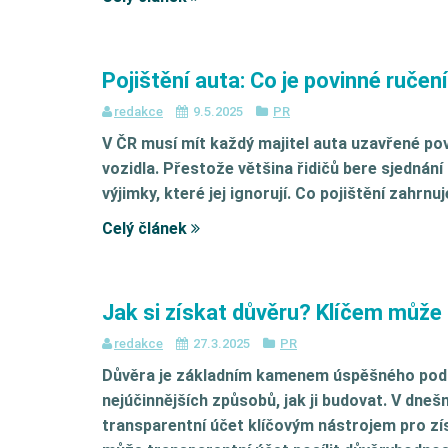
Pojištění auta: Co je povinné ručen
redakce
9.5.2025
PR
V ČR musí mít každý majitel auta uzavřené pov
vozidla. Přestože většina řidičů bere sjednán
výjimky, které jej ignorují. Co pojištění zahrnu
Celý článek
Jak si získat důvěru? Klíčem může 
redakce
27.3.2025
PR
Důvěra je základním kamenem úspěšného podni
nejúčinnějších způsobů, jak ji budovat. V dneš
transparentní účet klíčovým nástrojem pro zís