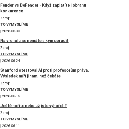
Fender vs DeFender - Když zaplatíte i obranu
konkurence
Zdroj:
TO VYMYSLÍME
2026-06-30
Na vrcholu se nemáte s kým poradit
Zdroj:
TO VYMYSLÍME
2026-06-24
Stanford otestoval AI proti profesorům práva.
Výsledek míří jinam, než čekáte
Zdroj:
TO VYMYSLÍME
2026-06-16
Ještě hoříte nebo už jste vyhořeli?
Zdroj:
TO VYMYSLÍME
2026-06-11