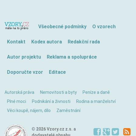
Všeobecné podmínky
O vzorech
Kontakt
Kodex autora
Redakční rada
Autor projektu
Reklama a spolupráce
Doporučte vzor
Editace
Autorská práva
Nemovitosti a byty
Peníze a daně
Plné moci
Podnikání a živnosti
Rodina a manželství
Věci koupě, nájem, dílo
Zaměstnání
© 2026 Vzory.cz z.s. a
dodavatelé obsahu.