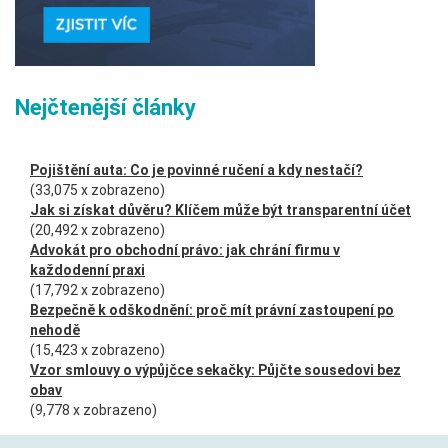
Nejčtenější články
Pojištění auta: Co je povinné ručení a kdy nestačí?
(33,075 x zobrazeno)
Jak si získat důvěru? Klíčem může být transparentní účet
(20,492 x zobrazeno)
Advokát pro obchodní právo: jak chrání firmu v
každodenní praxi
(17,792 x zobrazeno)
Bezpečně k odškodnění: proč mít právní zastoupení po
nehodě
(15,423 x zobrazeno)
Vzor smlouvy o výpůjčce sekačky: Půjčte sousedovi bez
obav
(9,778 x zobrazeno)