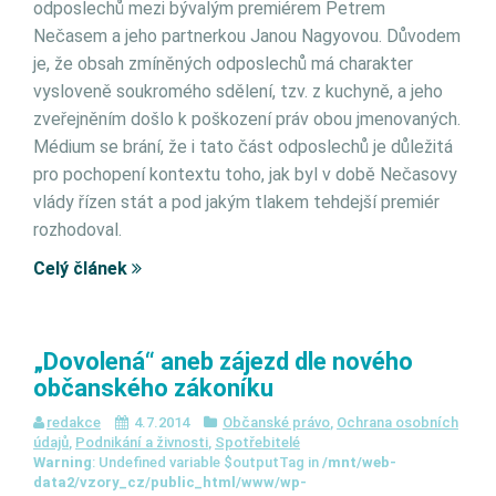
odposlechů mezi bývalým premiérem Petrem
Nečasem a jeho partnerkou Janou Nagyovou. Důvodem
je, že obsah zmíněných odposlechů má charakter
vysloveně soukromého sdělení, tzv. z kuchyně, a jeho
zveřejněním došlo k poškození práv obou jmenovaných.
Médium se brání, že i tato část odposlechů je důležitá
pro pochopení kontextu toho, jak byl v době Nečasovy
vlády řízen stát a pod jakým tlakem tehdejší premiér
rozhodoval.
Celý článek
„Dovolená“ aneb zájezd dle nového
občanského zákoníku
redakce
4.7.2014
Občanské právo
,
Ochrana osobních
údajů
,
Podnikání a živnosti
,
Spotřebitelé
Warning
: Undefined variable $outputTag in
/mnt/web-
data2/vzory_cz/public_html/www/wp-