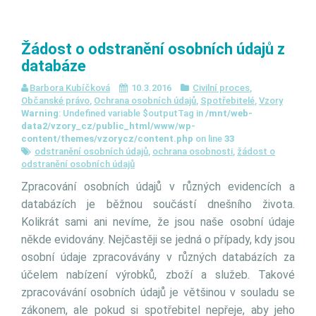
Žádost o odstranění osobních údajů z
databáze
Barbora Kubíčková
10.3.2016
Civilní proces
,
Občanské právo
,
Ochrana osobních údajů
,
Spotřebitelé
,
Vzory
Warning
: Undefined variable $outputTag in
/mnt/web-
data2/vzory_cz/public_html/www/wp-
content/themes/vzorycz/content.php
on line
33
odstranění osobních údajů
,
ochrana osobnosti
,
žádost o
odstranění osobních údajů
Zpracování osobních údajů v různých evidencích a
databázích je běžnou součástí dnešního života.
Kolikrát sami ani nevíme, že jsou naše osobní údaje
někde evidovány. Nejčastěji se jedná o případy, kdy jsou
osobní údaje zpracovávány v různých databázích za
účelem nabízení výrobků, zboží a služeb. Takové
zpracovávání osobních údajů je většinou v souladu se
zákonem, ale pokud si spotřebitel nepřeje, aby jeho