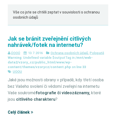
Vše co jste se chtěli zeptat v souvislosti s ochranou
osobních údajů
Jak se bránit zveřejnění citlivých
nahrávek/fotek na internetu?
ÚOOÚ
13.7.2016
Ochrana osobních údajů
,
Polopatě
Warning
: Undefined variable $outputTag in
/mnt/web-
data2/vzory_cz/public_html/www/wp-
content/themes/vzorycz/content.php
on line
33
UOOU
Jaké jsou možnosti obrany v případě, kdy třetí osoba
bez Vašeho svolení či vědomí zveřejní na internetu
Vaše soukromé
fotografie či videozáznamy,
které
jsou
citlivého charakteru
?
Celý článek