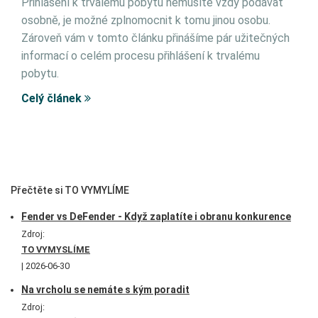
Přihlášení k trvalému pobytu nemusíte vždy podávat
osobně, je možné zplnomocnit k tomu jinou osobu.
Zároveň vám v tomto článku přinášíme pár užitečných
informací o celém procesu přihlášení k trvalému
pobytu.
Celý článek
Přečtěte si TO VYMYLÍME
Fender vs DeFender - Když zaplatíte i obranu konkurence
Zdroj:
TO VYMYSLÍME
2026-06-30
Na vrcholu se nemáte s kým poradit
Zdroj: