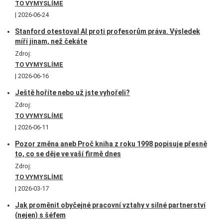
TO VYMYSLÍME
2026-06-24
Stanford otestoval AI proti profesorům práva. Výsledek
míří jinam, než čekáte
Zdroj:
TO VYMYSLÍME
2026-06-16
Ještě hoříte nebo už jste vyhořeli?
Zdroj:
TO VYMYSLÍME
2026-06-11
Pozor změna aneb Proč kniha z roku 1998 popisuje přesně
to, co se děje ve vaší firmě dnes
Zdroj:
TO VYMYSLÍME
2026-03-17
Jak proměnit obyčejné pracovní vztahy v silné partnerství
(nejen) s šéfem