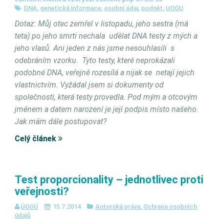
DNA
,
genetická informace
,
osobní údaj
,
podnět
,
UOOU
Dotaz: Můj otec zemřel v listopadu, jeho sestra (má
teta) po jeho smrti nechala udělat DNA testy z mých a
jeho vlasů. Ani jeden z nás jsme nesouhlasili s
odebráním vzorku. Tyto testy, které neprokázali
podobné DNA, veřejně rozesílá a nijak se netají jejich
vlastnictvím. Vyžádal jsem si dokumenty od
společnosti, která testy provedla. Pod mým a otcovým
jménem a datem narození je její podpis místo našeho.
Jak mám dále postupovat?
Celý článek
Test proporcionality – jednotlivec proti
veřejnosti?
ÚOOÚ
15.7.2014
Autorská práva
,
Ochrana osobních
údajů