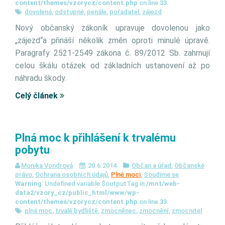
content/themes/vzorycz/content.php
on line
33
dovolená
,
odstupné
,
penále
,
pořadatel
,
zájezd
Nový občanský zákoník upravuje dovolenou jako
„zájezd“a přináší několik změn oproti minulé úpravě.
Paragrafy 2521-2549 zákona č. 89/2012 Sb. zahrnují
celou škálu otázek od základních ustanovení až po
náhradu škody.
Celý článek
Plná moc k přihlášení k trvalému
pobytu
Monika Vondrová
20.6.2014
Občan a úřad
,
Občanské
právo
,
Ochrana osobních údajů
,
Plné moci
,
Soudime se
Warning
: Undefined variable $outputTag in
/mnt/web-
data2/vzory_cz/public_html/www/wp-
content/themes/vzorycz/content.php
on line
33
plná moc
,
trvalé bydliště
,
zmocněnec
,
zmocnění
,
zmocnitel