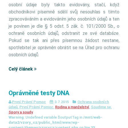
osobní údaje byly takto evidovány, stačí, když
obchodníkovi písemně sdělí svůj nesouhlas s tímto
zpracováváním a evidováním jeho osobních údajů a ten
je povinen je dle § 5 odst. 5 zák. č. 101/2000 Sb., o
ochraně osobních údajů, odstranit ze své databáze.
Pokud se tak ani přes písemnou žádost nestane,
spotřebitel je oprávněn obrátit se na Úřad pro ochranu
osobních údajů.
Celý článek
Oprávněné testy DNA
První Právní Pomoc
3.7.2015
Ochrana osobních
údajů
,
První Právní Pomoc
,
Rodina a manželství
,
Soudime se
,
Spory a soudy
Warning
: Undefined variable $outputTag in
/mnt/web-
data2/vzory_cz/public_html/www/wp-
content/themes/vzorycz/content.php
on line
33