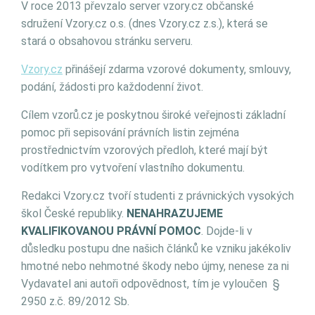
V roce 2013 převzalo server vzory.cz občanské
sdružení Vzory.cz o.s. (dnes Vzory.cz z.s.), která se
stará o obsahovou stránku serveru.
Vzory.cz
přinášejí zdarma vzorové dokumenty, smlouvy,
podání, žádosti pro každodenní život.
Cílem vzorů.cz je poskytnou široké veřejnosti základní
pomoc při sepisování právních listin zejména
prostřednictvím vzorových předloh, které mají být
vodítkem pro vytvoření vlastního dokumentu.
Redakci Vzory.cz tvoří studenti z právnických vysokých
škol České republiky.
NENAHRAZUJEME
KVALIFIKOVANOU PRÁVNÍ POMOC
. Dojde-li v
důsledku postupu dne našich článků ke vzniku jakékoliv
hmotné nebo nehmotné škody nebo újmy, nenese za ni
Vydavatel ani autoři odpovědnost, tím je vyloučen §
2950 z.č. 89/2012 Sb.