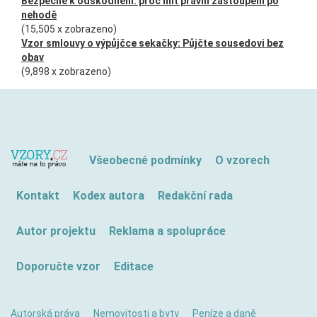
Bezpečně k odškodnění: proč mít právní zastoupení po
nehodě
(15,505 x zobrazeno)
Vzor smlouvy o výpůjčce sekačky: Půjčte sousedovi bez
obav
(9,898 x zobrazeno)
Všeobecné podmínky
O vzorech
Kontakt
Kodex autora
Redakční rada
Autor projektu
Reklama a spolupráce
Doporučte vzor
Editace
Autorská práva
Nemovitosti a byty
Peníze a daně