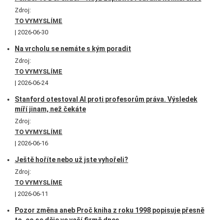
Zdroj:
TO VYMYSLÍME
2026-06-30
Na vrcholu se nemáte s kým poradit
Zdroj:
TO VYMYSLÍME
2026-06-24
Stanford otestoval AI proti profesorům práva. Výsledek
míří jinam, než čekáte
Zdroj:
TO VYMYSLÍME
2026-06-16
Ještě hoříte nebo už jste vyhořeli?
Zdroj:
TO VYMYSLÍME
2026-06-11
Pozor změna aneb Proč kniha z roku 1998 popisuje přesně