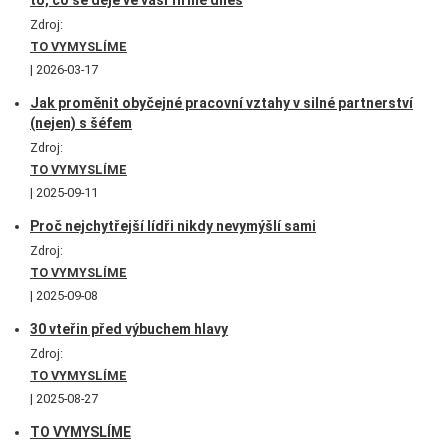
to, co se děje ve vaší firmě dnes
Zdroj:
TO VYMYSLÍME
2026-03-17
Jak proměnit obyčejné pracovní vztahy v silné partnerství
(nejen) s šéfem
Zdroj:
TO VYMYSLÍME
2025-09-11
Proč nejchytřejší lídři nikdy nevymýšlí sami
Zdroj:
TO VYMYSLÍME
2025-09-08
30 vteřin před výbuchem hlavy
Zdroj:
TO VYMYSLÍME
2025-08-27
TO VYMYSLÍME