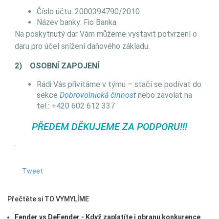
Číslo účtu: 2000394790/2010
Název banky: Fio Banka
Na poskytnutý dar Vám můžeme vystavit potvrzení o
daru pro účel snížení daňového základu.
2)
OSOBNÍ ZAPOJENÍ
Rádi Vás přivítáme v týmu – stačí se podívat do
sekce
Dobrovolnická činnost
nebo zavolat na
tel.: +420 602 612 337
PŘEDEM DĚKUJEME ZA PODPORU!!!
.
Tweet
Přečtěte si TO VYMYLÍME
Fender vs DeFender - Když zaplatíte i obranu konkurence