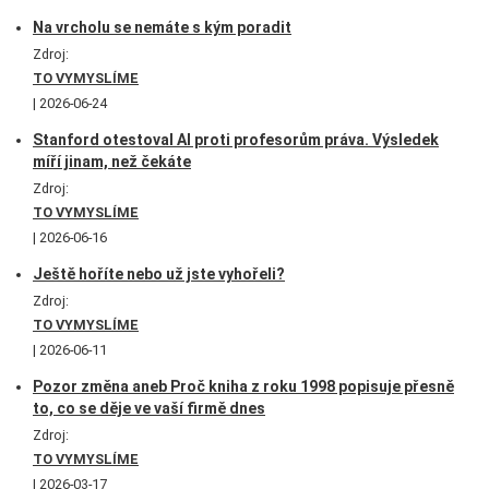
Na vrcholu se nemáte s kým poradit
Zdroj:
TO VYMYSLÍME
2026-06-24
Stanford otestoval AI proti profesorům práva. Výsledek
míří jinam, než čekáte
Zdroj:
TO VYMYSLÍME
2026-06-16
Ještě hoříte nebo už jste vyhořeli?
Zdroj:
TO VYMYSLÍME
2026-06-11
Pozor změna aneb Proč kniha z roku 1998 popisuje přesně
to, co se děje ve vaší firmě dnes
Zdroj:
TO VYMYSLÍME
2026-03-17