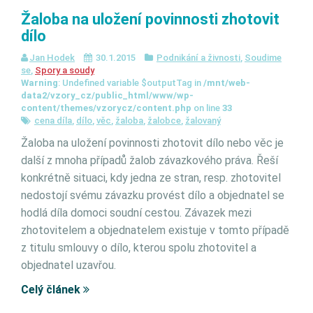
Žaloba na uložení povinnosti zhotovit
dílo
Jan Hodek
30.1.2015
Podnikání a živnosti
,
Soudime
se
,
Spory a soudy
Warning
: Undefined variable $outputTag in
/mnt/web-
data2/vzory_cz/public_html/www/wp-
content/themes/vzorycz/content.php
on line
33
cena díla
,
dílo
,
věc
,
žaloba
,
žalobce
,
žalovaný
Žaloba na uložení povinnosti zhotovit dílo nebo věc je
další z mnoha případů žalob závazkového práva. Řeší
konkrétně situaci, kdy jedna ze stran, resp. zhotovitel
nedostojí svému závazku provést dílo a objednatel se
hodlá díla domoci soudní cestou. Závazek mezi
zhotovitelem a objednatelem existuje v tomto případě
z titulu smlouvy o dílo, kterou spolu zhotovitel a
objednatel uzavřou.
Celý článek