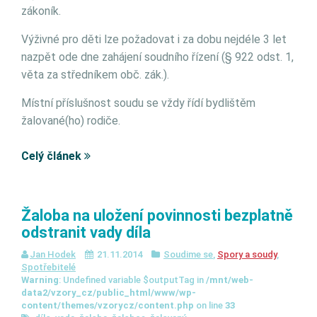
zákoník.
Výživné pro děti lze požadovat i za dobu nejdéle 3 let
nazpět ode dne zahájení soudního řízení (§ 922 odst. 1,
věta za středníkem obč. zák.).
Místní příslušnost soudu se vždy řídí bydlištěm
žalované(ho) rodiče.
Celý článek
Žaloba na uložení povinnosti bezplatně
odstranit vady díla
Jan Hodek
21.11.2014
Soudime se
,
Spory a soudy
,
Spotřebitelé
Warning
: Undefined variable $outputTag in
/mnt/web-
data2/vzory_cz/public_html/www/wp-
content/themes/vzorycz/content.php
on line
33