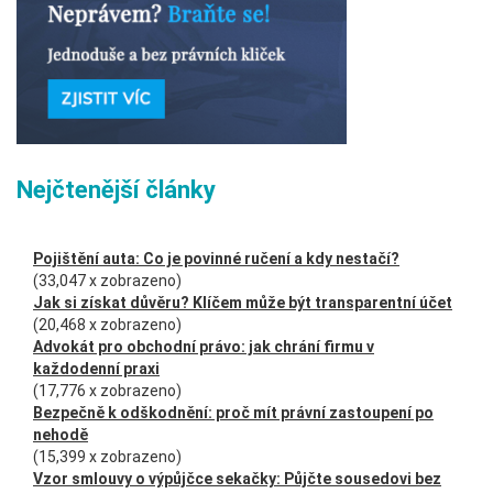
Nejčtenější články
Pojištění auta: Co je povinné ručení a kdy nestačí?
(33,047 x zobrazeno)
Jak si získat důvěru? Klíčem může být transparentní účet
(20,468 x zobrazeno)
Advokát pro obchodní právo: jak chrání firmu v
každodenní praxi
(17,776 x zobrazeno)
Bezpečně k odškodnění: proč mít právní zastoupení po
nehodě
(15,399 x zobrazeno)
Vzor smlouvy o výpůjčce sekačky: Půjčte sousedovi bez