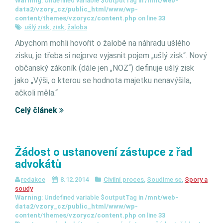
Warning
: Undefined variable $outputTag in
/mnt/web-
data2/vzory_cz/public_html/www/wp-
content/themes/vzorycz/content.php
on line
33
ušlý zisk
,
zisk
,
žaloba
Abychom mohli hovořit o žalobě na náhradu ušlého
zisku, je třeba si nejprve vyjasnit pojem „ušlý zisk“. Nový
občanský zákoník (dále jen „NOZ“) definuje ušlý zisk
jako „Výši, o kterou se hodnota majetku nenavýšila,
ačkoli měla.“
Celý článek
Žádost o ustanovení zástupce z řad
advokátů
redakce
8.12.2014
Civilní proces
,
Soudime se
,
Spory a
soudy
Warning
: Undefined variable $outputTag in
/mnt/web-
data2/vzory_cz/public_html/www/wp-
content/themes/vzorycz/content.php
on line
33