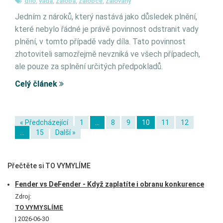
dílo
,
vada
,
žaloba
,
žalobce
,
žalovaný
Jedním z nároků, který nastává jako důsledek plnění,
které nebylo řádné je právě povinnost odstranit vady
plnění, v tomto případě vady díla. Tato povinnost
zhotoviteli samozřejmě nevzniká ve všech případech,
ale pouze za splnění určitých předpokladů.
Celý článek
« Předcházející
1
…
8
9
10
11
12
…
15
Další »
Přečtěte si TO VYMYLÍME
Fender vs DeFender - Když zaplatíte i obranu konkurence
Zdroj:
TO VYMYSLÍME
2026-06-30