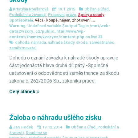
Kristýna Roušarová
19.1.2015
Občan a úřad
,
Podnikání a živnosti
,
Pracovní právo
,
Spory a soudy
,
Spotřebitelé
,
Věci - koupě, nájem, zhotovení ...
Warning
: Undefined variable $outputTag in
/mnt/web-
data2/vzory_cz/public_html/www/wp-
content/themes/vzorycz/content.php
on line
33
dohoda
,
náhrada
,
náhrada škody
,
škoda
,
zaměstnanec
,
zaměstnavatel
Dohodu o uznání závazku k náhradě škody upravuje
část jedenáctá hlava druhá díl pátý -Společná
ustanovení o odpovědnosti zaměstnance za škodu
zákona č. 262/2006 Sb., zákoníku práce.
Celý článek
Žaloba o náhradu ušlého zisku
Jan Hodek
19.12.2014
Občan a úřad
,
Podnikání a
živnosti
,
Soudime se