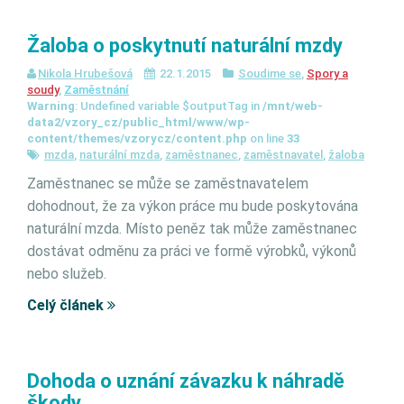
Žaloba o poskytnutí naturální mzdy
Nikola Hrubešová
22.1.2015
Soudime se
,
Spory a
soudy
,
Zaměstnání
Warning
: Undefined variable $outputTag in
/mnt/web-
data2/vzory_cz/public_html/www/wp-
content/themes/vzorycz/content.php
on line
33
mzda
,
naturální mzda
,
zaměstnanec
,
zaměstnavatel
,
žaloba
Zaměstnanec se může se zaměstnavatelem
dohodnout, že za výkon práce mu bude poskytována
naturální mzda. Místo peněz tak může zaměstnanec
dostávat odměnu za práci ve formě výrobků, výkonů
nebo služeb.
Celý článek
Dohoda o uznání závazku k náhradě
škody