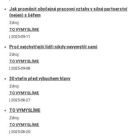
Jak proměnit obyčejné pracovní vztahy v silné partnerství
(nejen) s šéfem
Zdroj:
TO VYMYSLÍME
2025-09-11
Proč nejchytřejší lídři nikdy nevymýšlí sami
Zdroj:
TO VYMYSLÍME
2025-09-08
30 vteřin před výbuchem hlavy
Zdroj:
TO VYMYSLÍME
2025-08-27
TO VYMYSLÍME
Zdroj:
TO VYMYSLÍME
2025-08-20