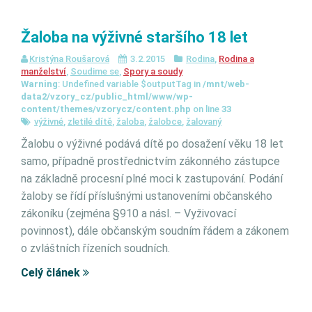
Žaloba na výživné staršího 18 let
Kristýna Roušarová
3.2.2015
Rodina
,
Rodina a
manželství
,
Soudime se
,
Spory a soudy
Warning
: Undefined variable $outputTag in
/mnt/web-
data2/vzory_cz/public_html/www/wp-
content/themes/vzorycz/content.php
on line
33
výživné
,
zletilé dítě
,
žaloba
,
žalobce
,
žalovaný
Žalobu o výživné podává dítě po dosažení věku 18 let
samo, případně prostřednictvím zákonného zástupce
na základně procesní plné moci k zastupování. Podání
žaloby se řídí příslušnými ustanoveními občanského
zákoníku (zejména §910 a násl. – Vyživovací
povinnost), dále občanským soudním řádem a zákonem
o zvláštních řízeních soudních.
Celý článek