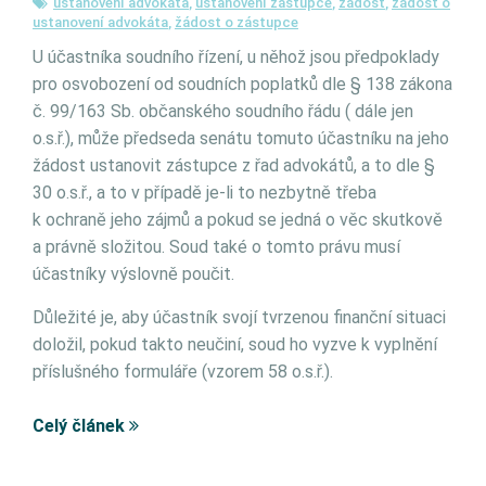
ustanovení advokáta
,
ustanovení zástupce
,
žádost
,
žádost o
ustanovení advokáta
,
žádost o zástupce
U účastníka soudního řízení, u něhož jsou předpoklady
pro osvobození od soudních poplatků dle § 138 zákona
č. 99/163 Sb. občanského soudního řádu ( dále jen
o.s.ř.), může předseda senátu tomuto účastníku na jeho
žádost ustanovit zástupce z řad advokátů, a to dle §
30 o.s.ř., a to v případě je-li to nezbytně třeba
k ochraně jeho zájmů a pokud se jedná o věc skutkově
a právně složitou. Soud také o tomto právu musí
účastníky výslovně poučit.
Důležité je, aby účastník svojí tvrzenou finanční situaci
doložil, pokud takto neučiní, soud ho vyzve k vyplnění
příslušného formuláře (vzorem 58 o.s.ř.).
Celý článek