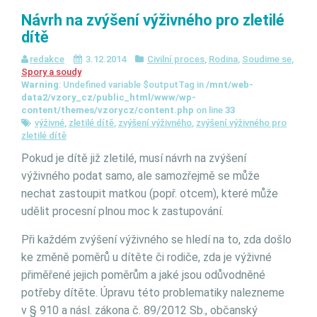
Návrh na zvýšení výživného pro zletilé
dítě
redakce
3.12.2014
Civilní proces
,
Rodina
,
Soudime se
,
Spory a soudy
Warning
: Undefined variable $outputTag in
/mnt/web-
data2/vzory_cz/public_html/www/wp-
content/themes/vzorycz/content.php
on line
33
výživné
,
zletilé dítě
,
zvýšení výživného
,
zvýšení výživného pro
zletilé dítě
Pokud je dítě již zletilé, musí návrh na zvýšení
výživného podat samo, ale samozřejmě se může
nechat zastoupit matkou (popř. otcem), které může
udělit procesní plnou moc k zastupování.
Při každém zvýšení výživného se hledí na to, zda došlo
ke změně poměrů u dítěte či rodiče, zda je výživné
přiměřené jejich poměrům a jaké jsou odůvodněné
potřeby dítěte. Úpravu této problematiky nalezneme
v § 910 a násl. zákona č. 89/2012 Sb., občanský