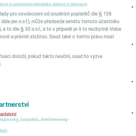
dost o ustanovení advokáta
,
žádost o zástupce
klady pro osvobození od soudních poplatků dle § 138
dále jen o.s.ř.), může předseda senátu tomuto účastníku
 to dle § 30 o.s.ř., a to v případě je-li to nezbytně třeba
tkově a právně složitou. Soud také o tomto právu musí
ituaci doložil, pokud takto neučiní, soud ho vyzve
.
artnerství
anželství
ta2/vzory_cz/public_html/www/wp-
dost