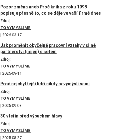
Pozor změna aneb Proč kniha z roku 1998
popisuje přesně to, co se děje ve vaší firmě dnes
Zdroj:
TO VYMYSLÍME
2026-03-17
Jak proměnit obyčejné pracovní vztahy v silné
partnerství (nejen) s šéfem
Zdroj:
TO VYMYSLÍME
2025-09-11
Proč nejchytřejší lídři nikdy nevymýšlí sami
Zdroj:
TO VYMYSLÍME
2025-09-08
30 vteřin před výbuchem hlavy
Zdroj:
TO VYMYSLÍME
2025-08-27