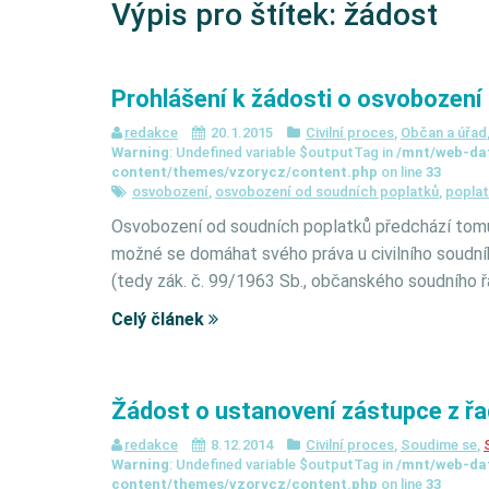
Výpis pro štítek:
žádost
Prohlášení k žádosti o osvobození
redakce
20.1.2015
Civilní proces
,
Občan a úřad
Warning
: Undefined variable $outputTag in
/mnt/web-da
content/themes/vzorycz/content.php
on line
33
osvobození
,
osvobození od soudních poplatků
,
poplat
Osvobození od soudních poplatků předchází tomu
možné se domáhat svého práva u civilního soudní
(tedy zák. č. 99/1963 Sb., občanského soudního ř
Celý článek
Žádost o ustanovení zástupce z ř
redakce
8.12.2014
Civilní proces
,
Soudime se
,
Warning
: Undefined variable $outputTag in
/mnt/web-da
content/themes/vzorycz/content.php
on line
33