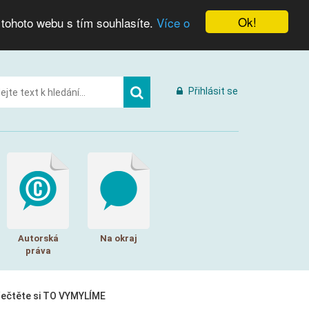
Ok!
 tohoto webu s tím souhlasíte.
Více o
Přihlásit se
Autorská
Na okraj
práva
řečtěte si TO VYMYLÍME