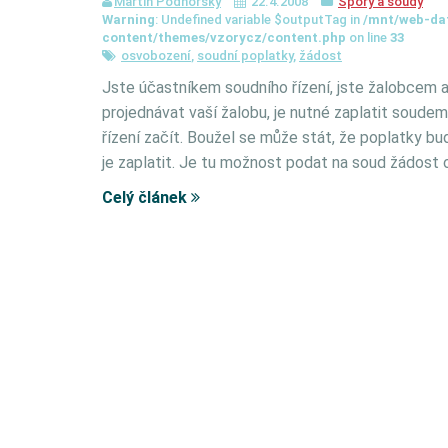
Martin Podhorský
22.4.2008
Spory a soudy
Warning
: Undefined variable $outputTag in
/mnt/web-da
content/themes/vzorycz/content.php
on line
33
osvobození
,
soudní poplatky
,
žádost
Jste účastníkem soudního řízení, jste žalobcem a
projednávat vaší žalobu, je nutné zaplatit soud
řízení začít. Boužel se může stát, že poplatky b
je zaplatit. Je tu možnost podat na soud žádost
Celý článek