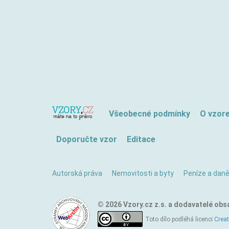
Všeobecné podmínky
O vzor
Doporučte vzor
Editace
Autorská práva
Nemovitosti a byty
Peníze a dan
© 2026 Vzory.cz z.s. a dodavatelé obs
Toto dílo podléhá licenci
Crea