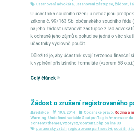
ustanovení advokáta
,
ustanovení zástupce
,
žádost
,
žá
U účastníka soudního řízení, u něhož jsou předpo
zákona č. 99/163 Sb. občanského soudního řádu ( 
na jeho žádost ustanovit zástupce z řad advokátů, a
k ochraně jeho zájmů a pokud se jedná o věc sku
účastníky výslovně poučit.
Důležité je, aby účastník svojí tvrzenou finanční s
k vyplnění příslušného formuláře (vzorem 58 o.s.ř.)
Celý článek
Žádost o zrušení registrovaného p
redakce
19.8.2014
Občanské právo
,
Rodina a m
Warning
: Undefined variable $outputTag in
/mnt/web-da
content/themes/vzorycz/content.php
on line
33
partnerský vztah
,
registrované partnerství
,
soužití
,
žá