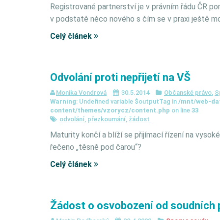
Registrované partnerství je v právním řádu ČR pom
v podstatě něco nového s čím se v praxi ještě 
Celý článek
Odvolání proti nepřijetí na VŠ
Monika Vondrová
30.5.2014
Občanské právo
,
S
Warning
: Undefined variable $outputTag in
/mnt/web-da
content/themes/vzorycz/content.php
on line
33
odvolání
,
přezkoumání
,
žádost
Maturity končí a blíží se přijímací řízení na vysoké
řečeno „těsně pod čarou“?
Celý článek
Žádost o osvobození od soudních 