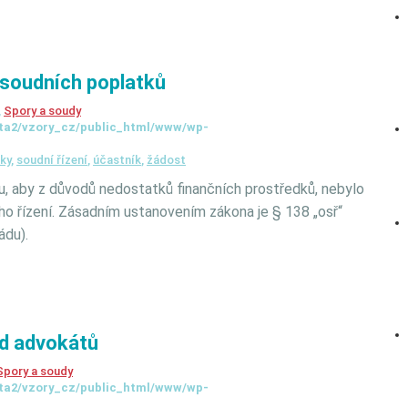
 soudních poplatků
,
Spory a soudy
ta2/vzory_cz/public_html/www/wp-
ky
,
soudní řízení
,
účastník
,
žádost
, aby z důvodů nedostatků finančních prostředků, nebylo
ho řízení. Zásadním ustanovením zákona je § 138 „osř“
ádu).
ad advokátů
Spory a soudy
ta2/vzory_cz/public_html/www/wp-