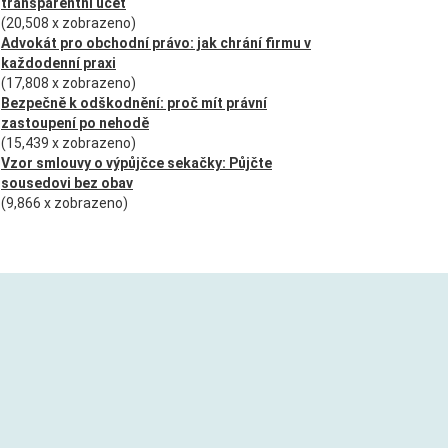
transparentní účet
(20,508 x zobrazeno)
Advokát pro obchodní právo: jak chrání firmu v
každodenní praxi
(17,808 x zobrazeno)
Bezpečně k odškodnění: proč mít právní
zastoupení po nehodě
(15,439 x zobrazeno)
Vzor smlouvy o výpůjčce sekačky: Půjčte
sousedovi bez obav
(9,866 x zobrazeno)