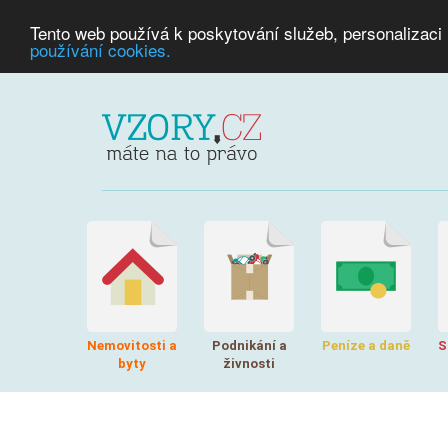
Tento web používá k poskytování služeb, personalizaci
používání cookies.
Nemovitosti a
Podnikání a
Peníze a daně
S
byty
živnosti