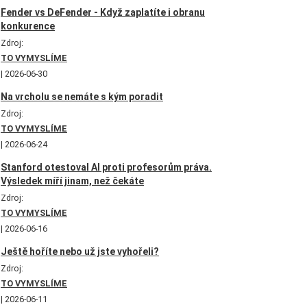
Fender vs DeFender - Když zaplatíte i obranu
konkurence
Zdroj:
TO VYMYSLÍME
2026-06-30
Na vrcholu se nemáte s kým poradit
Zdroj:
TO VYMYSLÍME
2026-06-24
Stanford otestoval AI proti profesorům práva.
Výsledek míří jinam, než čekáte
Zdroj:
TO VYMYSLÍME
2026-06-16
Ještě hoříte nebo už jste vyhořeli?
Zdroj:
TO VYMYSLÍME
2026-06-11