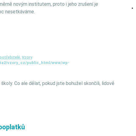
ěrně novým institutem, proto i jeho zrušení je
moc nesetkáváme.
potřebitelé
,
Vzory
ta2/vzory_cz/public_html/www/wp-
 školy. Co ale dělat, pokud jste bohužel skončili, lidově
poplatků