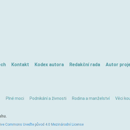
ech
Kontakt
Kodex autora
Redakční rada
Autor proj
ě
Plné moci
Podnikání a živnosti
Rodina a manželství
Věci kou
ahu.
tive Commons Uveďte původ 4.0 Mezinárodní License