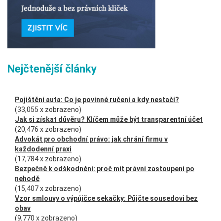
Nejčtenější články
Pojištění auta: Co je povinné ručení a kdy nestačí?
(33,055 x zobrazeno)
Jak si získat důvěru? Klíčem může být transparentní účet
(20,476 x zobrazeno)
Advokát pro obchodní právo: jak chrání firmu v
každodenní praxi
(17,784 x zobrazeno)
Bezpečně k odškodnění: proč mít právní zastoupení po
nehodě
(15,407 x zobrazeno)
Vzor smlouvy o výpůjčce sekačky: Půjčte sousedovi bez
obav
(9,770 x zobrazeno)