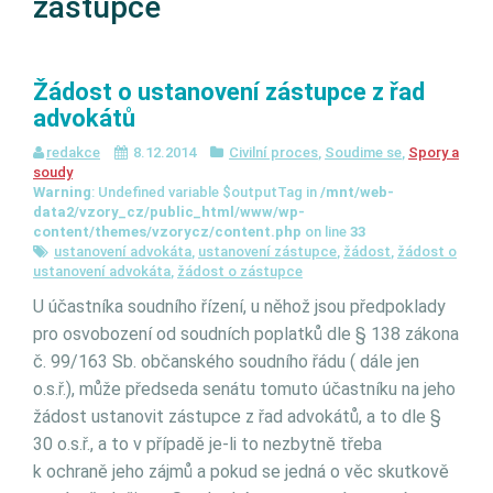
zástupce
Žádost o ustanovení zástupce z řad
advokátů
redakce
8.12.2014
Civilní proces
,
Soudime se
,
Spory a
soudy
Warning
: Undefined variable $outputTag in
/mnt/web-
data2/vzory_cz/public_html/www/wp-
content/themes/vzorycz/content.php
on line
33
ustanovení advokáta
,
ustanovení zástupce
,
žádost
,
žádost o
ustanovení advokáta
,
žádost o zástupce
U účastníka soudního řízení, u něhož jsou předpoklady
pro osvobození od soudních poplatků dle § 138 zákona
č. 99/163 Sb. občanského soudního řádu ( dále jen
o.s.ř.), může předseda senátu tomuto účastníku na jeho
žádost ustanovit zástupce z řad advokátů, a to dle §
30 o.s.ř., a to v případě je-li to nezbytně třeba
k ochraně jeho zájmů a pokud se jedná o věc skutkově