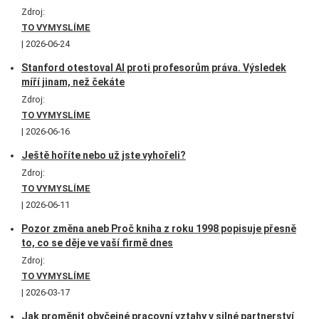
Zdroj:
TO VYMYSLÍME
2026-06-24
Stanford otestoval AI proti profesorům práva. Výsledek
míří jinam, než čekáte
Zdroj:
TO VYMYSLÍME
2026-06-16
Ještě hoříte nebo už jste vyhořeli?
Zdroj:
TO VYMYSLÍME
2026-06-11
Pozor změna aneb Proč kniha z roku 1998 popisuje přesně
to, co se děje ve vaší firmě dnes
Zdroj:
TO VYMYSLÍME
2026-03-17
Jak proměnit obyčejné pracovní vztahy v silné partnerství