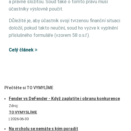
a právně složitou. Soud také o tomto právu musí
účastníky výslovně poučit.
Důležité je, aby účastník svojí tvrzenou finanční situaci
doložil, pokud takto neučiní, soud ho vyzve k vyplnění
příslušného formuláře (vzorem 58 o.s.ř.).
Celý článek
Přečtěte si TO VYMYLÍME
Fender vs DeFender - Když zaplatíte i obranu konkurence
Zdroj:
TO VYMYSLÍME
2026-06-30
Na vrcholu se nemáte s kým poradit