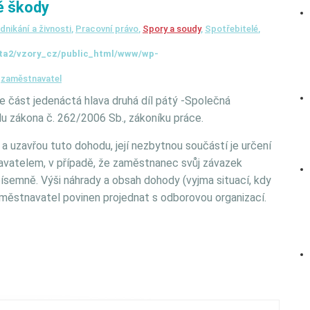
ě škody
dnikání a živnosti
,
Pracovní právo
,
Spory a soudy
,
Spotřebitelé
,
ta2/vzory_cz/public_html/www/wp-
,
zaměstnavatel
e část jedenáctá hlava druhá díl pátý -Společná
 zákona č. 262/2006 Sb., zákoníku práce.
uzavřou tuto dohodu, její nezbytnou součástí je určení
vatelem, v případě, že zaměstnanec svůj závazek
ísemně. Výši náhrady a obsah dohody (vyjma situací, kdy
městnavatel povinen projednat s odborovou organizací.