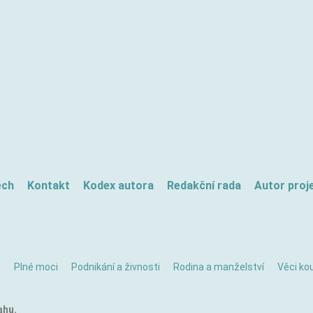
ech
Kontakt
Kodex autora
Redakční rada
Autor proj
ě
Plné moci
Podnikání a živnosti
Rodina a manželství
Věci kou
ahu.