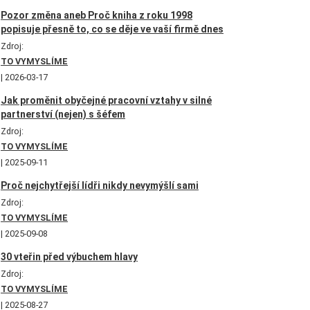
Pozor změna aneb Proč kniha z roku 1998
popisuje přesně to, co se děje ve vaší firmě dnes
Zdroj:
TO VYMYSLÍME
2026-03-17
Jak proměnit obyčejné pracovní vztahy v silné
partnerství (nejen) s šéfem
Zdroj:
TO VYMYSLÍME
2025-09-11
Proč nejchytřejší lídři nikdy nevymýšlí sami
Zdroj:
TO VYMYSLÍME
2025-09-08
30 vteřin před výbuchem hlavy
Zdroj:
TO VYMYSLÍME
2025-08-27