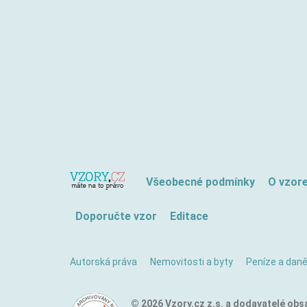
Všeobecné podmínky
O vzor
Doporučte vzor
Editace
Autorská práva
Nemovitosti a byty
Peníze a dan
© 2026 Vzory.cz z.s. a dodavatelé obs