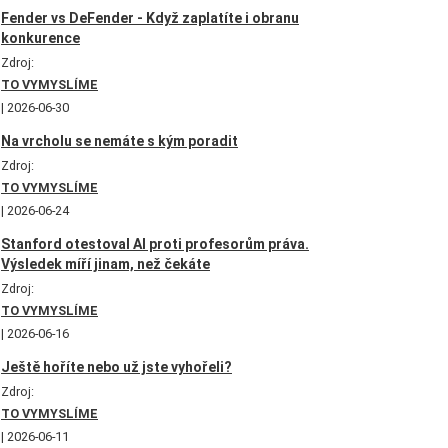
Fender vs DeFender - Když zaplatíte i obranu
konkurence
Zdroj:
TO VYMYSLÍME
2026-06-30
Na vrcholu se nemáte s kým poradit
Zdroj:
TO VYMYSLÍME
2026-06-24
Stanford otestoval AI proti profesorům práva.
Výsledek míří jinam, než čekáte
Zdroj:
TO VYMYSLÍME
2026-06-16
Ještě hoříte nebo už jste vyhořeli?
Zdroj:
TO VYMYSLÍME
2026-06-11