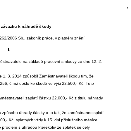
 závazku k náhradě škody
 262/2006 Sb., zákoník práce, v platném znění
I.
stnavatele na základě pracovní smlouvy ze dne 12. 2.
1. 3. 2014 způsobil Zaměstnavateli škodu tím, že
256, čímž došlo ke škodě ve výši 22.500,- Kč. Tuto
ěstnavateli zaplatí částku 22.000,- Kč z titulu náhrady
 způsobu úhrady částky a to tak, že zaměstnanec splatí
000,- Kč, splatných vždy k 15. dni příslušného měsíce.
prodlení s úhradou kterékoliv ze splátek se celý