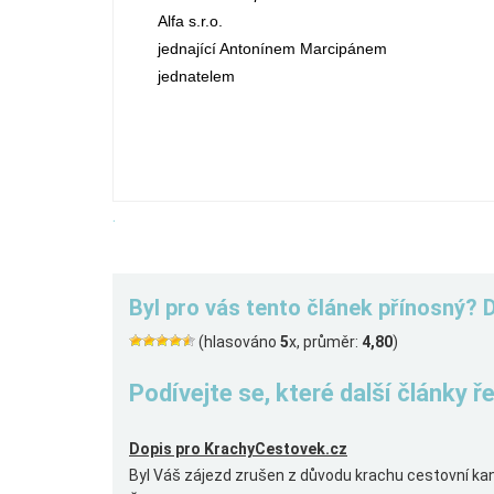
Alfa s.r.o. Pe
jednající Antonínem Marcipánem
jednatelem
.
Byl pro vás tento článek přínosný? 
(hlasováno
5
x, průměr:
4,80
)
Podívejte se, které další články 
Dopis pro KrachyCestovek.cz
Byl Váš zájezd zrušen z důvodu krachu cestovní kanc