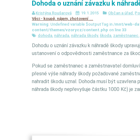
Dohoda o uznání závazku k náhrad
Kristýna Roušarová
19.1.2015
Občan a úřad
,
Po
Věci - koupě, nájem, zhotovení ...
Warning
: Undefined variable $outputTag in
/mnt/web-da
content/themes/vzorycz/content.php
on line
33
dohoda
,
náhrada
,
náhrada škody
,
škoda
,
zaměstnanec
Dohodu o uznání závazku k náhradě škody upravuj
ustanovení o odpovědnosti zaměstnance za škodu
Pokud se zaměstnanec a zaměstnavatel domluví a 
přesné výše náhrady škody požadované zaměstna
nahradit škodu uznal. Dohoda musí být uzavřena p
náhrada škody nepřevyšuje částku 1000 Kč) je za