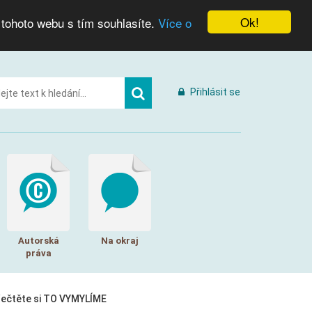
Ok!
 tohoto webu s tím souhlasíte.
Více o
Přihlásit se
Autorská
Na okraj
práva
řečtěte si TO VYMYLÍME