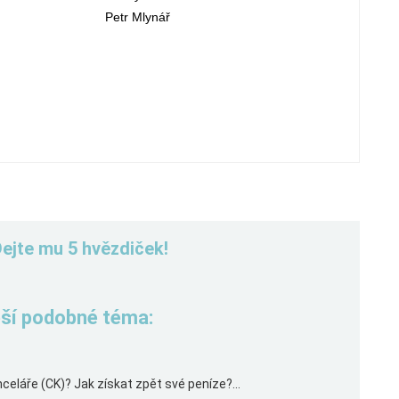
tr Mlynář
Dejte mu 5 hvězdiček!
řeší podobné téma:
eláře (CK)? Jak získat zpět své peníze?...