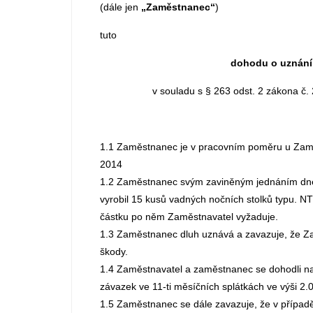
(dále jen
„Zaměstnanec“
)
tuto
dohodu o uznání
v souladu s § 263 odst. 2 zákona č.
1.1 Zaměstnanec je v pracovním poměru u Zamě
2014
1.2 Zaměstnanec svým zaviněným jednáním dne 
vyrobil 15 kusů vadných nočních stolků typu. NT
částku po něm Zaměstnavatel vyžaduje.
1.3 Zaměstnanec dluh uznává a zavazuje, že Zam
škody.
1.4 Zaměstnavatel a zaměstnanec se dohodli na
závazek ve 11-ti měsíčních splátkách ve výši 2.
1.5 Zaměstnanec se dále zavazuje, že v případě 