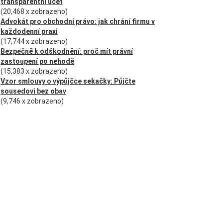
transparentní účet
(20,468 x zobrazeno)
Advokát pro obchodní právo: jak chrání firmu v
každodenní praxi
(17,744 x zobrazeno)
Bezpečně k odškodnění: proč mít právní
zastoupení po nehodě
(15,383 x zobrazeno)
Vzor smlouvy o výpůjčce sekačky: Půjčte
sousedovi bez obav
(9,746 x zobrazeno)