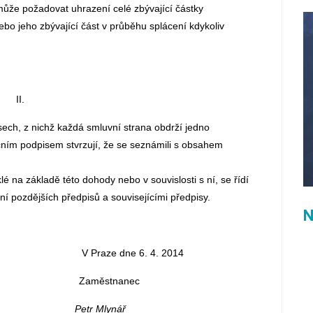
může požadovat uhrazení celé zbývající částky
ebo jeho zbývající část v průběhu splácení kdykoliv
II.
sech, z nichž každá smluvní strana obdrží jedno
čním podpisem stvrzují, že se seznámili s obsahem
lé na základě této dohody nebo v souvislosti s ní, se řídí
í pozdějších předpisů a souvisejícími předpisy.
N
 Praze dne 6. 4. 2014
aměstnanec
Petr Mlynář