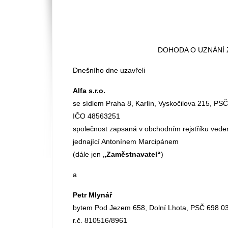
DOHODA O UZNÁNÍ 
Dnešního dne uzavřeli
Alfa s.r.o.
se sídlem Praha 8, Karlín, Vyskočilova 215, PS
IČO 48563251
společnost zapsaná v obchodním rejstříku ved
jednající Antonínem Marcipánem
(dále jen
„Zaměstnavatel“
)
a
Petr Mlynář
bytem Pod Jezem 658, Dolní Lhota, PSČ 698 0
r.č. 810516/8961