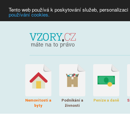
Tento web používá k poskytování služeb, personalizaci
používání cookies.
Nemovitosti a
Podnikání a
Peníze a daně
S
byty
živnosti