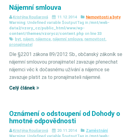
Nájemní smlouva
Kristýna Roušarová
11.12.2014
Nemovitosti a byty
Warning
: Undefined variable $outputTag in
/mnt/web-
data2/vzory_cz/public_html/www/wp-
content/themes/vzorycz/content.php
on line
33
byt
,
nájem
,
nájemce
,
nájemní smlouva
,
nemovitost
,
pronajímatel
Dle §2201 zákona 89/2012 Sb., občanský zákoník se
nájemní smlouvou pronajímatel zavazuje přenechat
nájemci věc k dočasnému užívání a nájemce se
zavazuje platit za to pronajímateli nájemné.
Celý článek
Oznámení o odstoupení od Dohody o
hmotné odpovědnosti
Kristýna Roušarová
20.11.2014
Zaměstnání
Warning
: Undefined variable $outputTag in
/mnt/web-