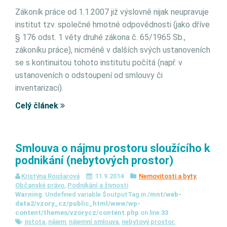
Zákoník práce od 1.1.2007 již výslovně nijak neupravuje
institut tzv. společné hmotné odpovědnosti (jako dříve
§ 176 odst. 1 věty druhé zákona č. 65/1965 Sb.,
zákoníku práce), nicméně v dalších svých ustanoveních
se s kontinuitou tohoto institutu počítá (např. v
ustanoveních o odstoupení od smlouvy či
inventarizaci).
Celý článek
Smlouva o nájmu prostoru sloužícího k
podnikání (nebytových prostor)
Kristýna Roušarová
11.9.2014
Nemovitosti a byty
,
Občanské právo
,
Podnikání a živnosti
Warning
: Undefined variable $outputTag in
/mnt/web-
data2/vzory_cz/public_html/www/wp-
content/themes/vzorycz/content.php
on line
33
jistota
,
nájem
,
nájemní smlouva
,
nebytový prostor
,