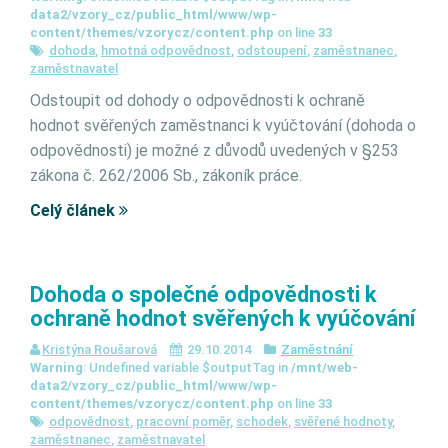
data2/vzory_cz/public_html/www/wp-
content/themes/vzorycz/content.php
on line
33
dohoda
,
hmotná odpovědnost
,
odstoupení
,
zaměstnanec
,
zaměstnavatel
Odstoupit od dohody o odpovědnosti k ochraně
hodnot svěřených zaměstnanci k vyúčtování (dohoda o
odpovědnosti) je možné z důvodů uvedených v §253
zákona č. 262/2006 Sb., zákoník práce.
Celý článek
Dohoda o společné odpovědnosti k
ochraně hodnot svěřených k vyúčování
Kristýna Roušarová
29.10.2014
Zaměstnání
Warning
: Undefined variable $outputTag in
/mnt/web-
data2/vzory_cz/public_html/www/wp-
content/themes/vzorycz/content.php
on line
33
odpovědnost
,
pracovní poměr
,
schodek
,
svěřené hodnoty
,
zaměstnanec
,
zaměstnavatel