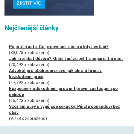
Nejčtenější články
Pojištění auta: Co je povinné ručení a kdy nestačí?
(33,075 x zobrazeno)
Jak si získat důvěru? Klíčem může být transparentní účet
(20,492 x zobrazeno)
Advokát pro obchodní právo: jak chrání firmu v
každodenní praxi
(17,792 x zobrazeno)
Bezpečně k odškodnění: proč mít právní zastoupení po
nehodě
(15,423 x zobrazeno)
Vzor smlouvy o výpůjčce sekačky: Půjčte sousedovi bez
obav
(9,778 x zobrazeno)