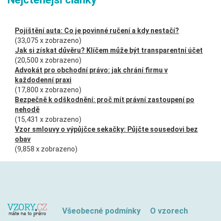
Pojištění auta: Co je povinné ručení a kdy nestačí?
(33,075 x zobrazeno)
Jak si získat důvěru? Klíčem může být transparentní účet
(20,500 x zobrazeno)
Advokát pro obchodní právo: jak chrání firmu v
každodenní praxi
(17,800 x zobrazeno)
Bezpečně k odškodnění: proč mít právní zastoupení po
nehodě
(15,431 x zobrazeno)
Vzor smlouvy o výpůjčce sekačky: Půjčte sousedovi bez
obav
(9,858 x zobrazeno)
Všeobecné podmínky
O vzorech