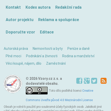
Kontakt
Kodex autora
Redakční rada
Autor projektu
Reklama a spolupráce
Doporučte vzor
Editace
Autorská práva
Nemovitosti a byty
Peníze a daně
Plné moci
Podnikání a živnosti
Rodina a manželství
Věci koupě, nájem, dílo
Zaměstnání
© 2026 Vzory.cz z.s. a
dodavatelé obsahu.
Toto dílo podléhá licenci
Creative
Commons Uveďte původ 4.0 Mezinárodní License
Obsah je volně k použití pro soukromé účely fyzických osob. Jakékoli jiné