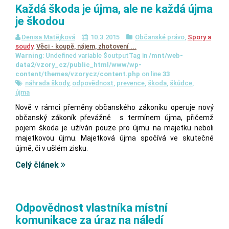
Každá škoda je újma, ale ne každá újma
je škodou
Denisa Matějková
10.3.2015
Občanské právo
,
Spory a
soudy
,
Věci - koupě, nájem, zhotovení ...
Warning
: Undefined variable $outputTag in
/mnt/web-
data2/vzory_cz/public_html/www/wp-
content/themes/vzorycz/content.php
on line
33
náhrada škody
,
odpovědnost
,
prevence
,
škoda
,
škůdce
,
újma
Nově v rámci přeměny občanského zákoníku operuje nový
občanský zákoník převážně s termínem újma, přičemž
pojem škoda je užíván pouze pro újmu na majetku neboli
majetkovou újmu. Majetková újma spočívá ve skutečné
újmě, či v ušlém zisku.
Celý článek
Odpovědnost vlastníka místní
komunikace za úraz na náledí