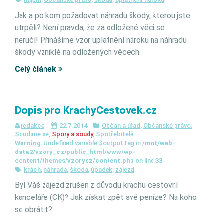
Jak a po kom požadovat náhradu škody, kterou jste
utrpěli? Není pravda, že za odložené věci se
neručí! Přinášíme vzor uplatnění nároku na náhradu
škody vzniklé na odložených věcech.
Celý článek
Dopis pro KrachyCestovek.cz
redakce
22.7.2014
Občan a úřad
,
Občanské právo
,
Soudime se
,
Spory a soudy
,
Spotřebitelé
Warning
: Undefined variable $outputTag in
/mnt/web-
data2/vzory_cz/public_html/www/wp-
content/themes/vzorycz/content.php
on line
33
krách
,
náhrada
,
škoda
,
úpadek
,
zájezd
Byl Váš zájezd zrušen z důvodu krachu cestovní
kanceláře (CK)? Jak získat zpět své peníze? Na koho
se obrátit?