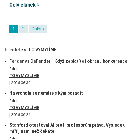
Celý článek
1
2
Další »
Přečtěte si TO VYMYLÍME
Fender vs DeFender - Když zaplatíte i obranu konkurence
Zdroj:
TO VYMYSLÍME
2026-06-30
Na vrcholu se nemáte s kým poradit
Zdroj:
TO VYMYSLÍME
2026-06-24
Stanford otestoval AI proti profesorům práva. Výsledek
míří jinam, než čekáte
Zdroj: