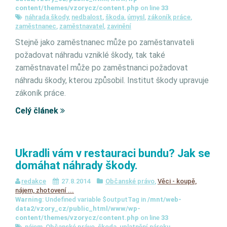
content/themes/vzorycz/content.php
on line
33
náhrada škody
,
nedbalost
,
škoda
,
úmysl
,
zákoník práce
,
zaměstnanec
,
zaměstnavatel
,
zavinění
Stejně jako zaměstnanec může po zaměstanvateli
požadovat náhradu vzniklé škody, tak také
zaměstnavatel může po zaměstnanci požadovat
náhradu škody, kterou způsobil. Institut škody upravuje
zákoník práce.
Celý článek
Ukradli vám v restauraci bundu? Jak se
domáhat náhrady škody.
redakce
27.8.2014
Občanské právo
,
Věci - koupě,
nájem, zhotovení ...
Warning
: Undefined variable $outputTag in
/mnt/web-
data2/vzory_cz/public_html/www/wp-
content/themes/vzorycz/content.php
on line
33
nájem
,
Občanské právo
,
škoda
,
uplatnění nároku