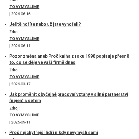
TO VYMYSLÍME
2026-06-16
Ještě hoříte nebo už jste vyhořeli?
Zdroj:
TO VYMYSLÍME
2026-06-11
Pozor změna aneb Proč kniha z roku 1998 popisuje přesně
to, co se děje ve vaší firmě dnes
Zdroj:
TO VYMYSLÍME
2026-03-17
Jak proměnit obyčejné pracovní vztahy v silné partnerství
(nejen) s šéfem
Zdroj:
TO VYMYSLÍME
2025-09-11
Proč nejchytřejší lídři nikdy nevymýšlí sami