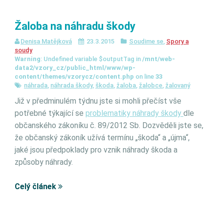
Žaloba na náhradu škody
Denisa Matějková
23.3.2015
Soudime se
,
Spory a
soudy
Warning
: Undefined variable $outputTag in
/mnt/web-
data2/vzory_cz/public_html/www/wp-
content/themes/vzorycz/content.php
on line
33
náhrada
,
náhrada škody
,
škoda
,
žaloba
,
žalobce
,
žalovaný
Již v předminulém týdnu jste si mohli přečíst vše
potřebné týkající se
problematiky náhrady škody
dle
občanského zákoníku č. 89/2012 Sb. Dozvěděli jste se,
že občanský zákoník užívá termínu „škoda“ a „újma“,
jaké jsou předpoklady pro vznik náhrady škoda a
způsoby náhrady.
Celý článek