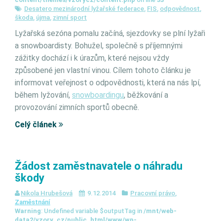
Desatero mezinárodní lyžařské federace
,
FIS
,
odpovědnost
,
škoda
,
újma
,
zimní sport
Lyžařská sezóna pomalu začíná, sjezdovky se plní lyžaři
a snowboardisty. Bohužel, společně s příjemnými
zážitky dochází i k úrazům, které nejsou vždy
způsobené jen vlastní vinou. Cílem tohoto článku je
informovat veřejnost o odpovědnosti, která na nás lpí,
během lyžování,
snowboardingu
, běžkování a
provozování zimních sportů obecně.
Celý článek
Žádost zaměstnavatele o náhradu
škody
Nikola Hrubešová
9.12.2014
Pracovní právo
,
Zaměstnání
Warning
: Undefined variable $outputTag in
/mnt/web-
data2/vzory_cz/public_html/www/wp-