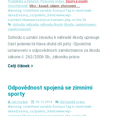
Podnikání a živnosti
,
Pracovní právo
,
Spory a soudy
,
Spotřebitelé
,
Věci - koupě, nájem, zhotovení ...
Warning
: Undefined variable $outputTag in
/mnt/web-
data2/vzory_cz/public_html/www/wp-
content/themes/vzorycz/content.php
on line
33
dohoda
,
náhrada
,
náhrada škody
,
škoda
,
zaměstnanec
,
zaměstnavatel
Dohodu o uznání závazku k náhradě škody upravuje
část jedenáctá hlava druhá díl pátý -Společná
ustanovení o odpovědnosti zaměstnance za škodu
zákona č. 262/2006 Sb., zákoníku práce.
Celý článek
Odpovědnost spojená se zimními
sporty
Jan Hodek
29.12.2014
Občanské právo
Warning
: Undefined variable $outputTag in
/mnt/web-
data2/vzory_cz/public_html/www/wp-
content/themes/vzorycz/content.php
on line
33