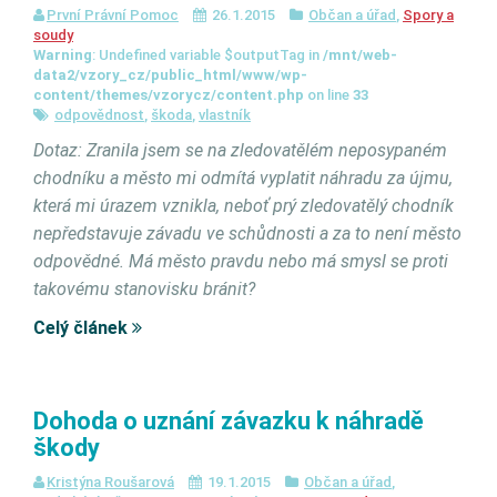
První Právní Pomoc
26.1.2015
Občan a úřad
,
Spory a
soudy
Warning
: Undefined variable $outputTag in
/mnt/web-
data2/vzory_cz/public_html/www/wp-
content/themes/vzorycz/content.php
on line
33
odpovědnost
,
škoda
,
vlastník
Dotaz: Zranila jsem se na zledovatělém neposypaném
chodníku a město mi odmítá vyplatit náhradu za újmu,
která mi úrazem vznikla, neboť prý zledovatělý chodník
nepředstavuje závadu ve schůdnosti a za to není město
odpovědné. Má město pravdu nebo má smysl se proti
takovému stanovisku bránit?
Celý článek
Dohoda o uznání závazku k náhradě
škody
Kristýna Roušarová
19.1.2015
Občan a úřad
,