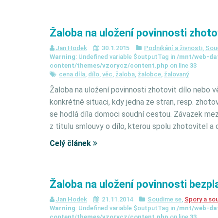
Žaloba na uložení povinnosti zhotov
Jan Hodek
30.1.2015
Podnikání a živnosti
,
Sou
Warning
: Undefined variable $outputTag in
/mnt/web-da
content/themes/vzorycz/content.php
on line
33
cena díla
,
dílo
,
věc
,
žaloba
,
žalobce
,
žalovaný
Žaloba na uložení povinnosti zhotovit dílo nebo v
konkrétně situaci, kdy jedna ze stran, resp. zhot
se hodlá díla domoci soudní cestou. Závazek mez
z titulu smlouvy o dílo, kterou spolu zhotovitel a
Celý článek
Žaloba na uložení povinnosti bezpla
Jan Hodek
21.11.2014
Soudime se
,
Spory a so
Warning
: Undefined variable $outputTag in
/mnt/web-da
content/themes/vzorycz/content.php
on line
33