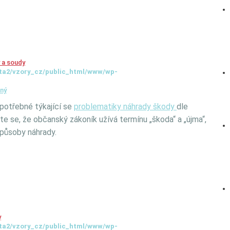
 a soudy
ta2/vzory_cz/public_html/www/wp-
aný
 potřebné týkající se
problematiky náhrady škody
dle
e se, že občanský zákoník užívá termínu „škoda“ a „újma“,
způsoby náhrady.
y
ta2/vzory_cz/public_html/www/wp-