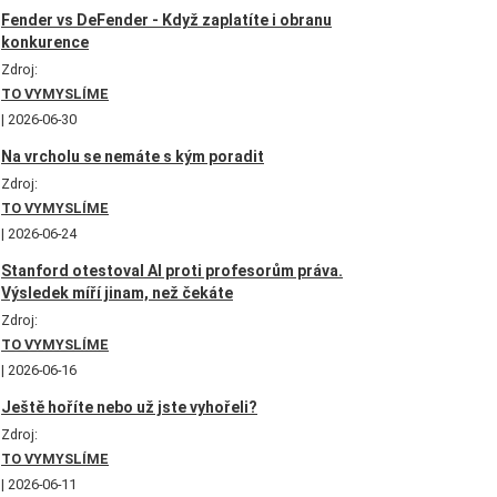
Fender vs DeFender - Když zaplatíte i obranu
konkurence
Zdroj:
TO VYMYSLÍME
2026-06-30
Na vrcholu se nemáte s kým poradit
Zdroj:
TO VYMYSLÍME
2026-06-24
Stanford otestoval AI proti profesorům práva.
Výsledek míří jinam, než čekáte
Zdroj:
TO VYMYSLÍME
2026-06-16
Ještě hoříte nebo už jste vyhořeli?
Zdroj:
TO VYMYSLÍME
2026-06-11