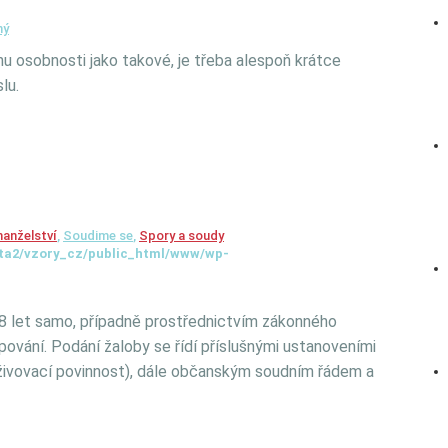
ný
nu osobnosti jako takové, je třeba alespoň krátce
lu.
manželství
,
Soudime se
,
Spory a soudy
ta2/vzory_cz/public_html/www/wp-
8 let samo, případně prostřednictvím zákonného
ování. Podání žaloby se řídí příslušnými ustanoveními
živovací povinnost), dále občanským soudním řádem a