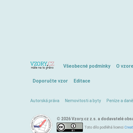
Všeobecné podmínky
O vzor
Doporučte vzor
Editace
Autorská práva
Nemovitosti a byty
Peníze a dan
© 2026 Vzory.cz z.s. a dodavatelé obs
Toto dílo podléhá licenci
Crea