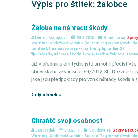
Výpis pro štítek:
žalobce
Žaloba na náhradu škody
Denisa Matějková
23.3.2015
Soudime se
,
Spory
Warning
: Undefined variable $outputTag in
/mnt/web-da
content/themes/vzorycz/content.php
on line
33
náhrada
,
náhrada škody
,
škoda
,
žaloba
,
žalobce
,
žalov
Již v předminulém týdnu jste si mohli přečíst vše
občanského zákoníku č. 89/2012 Sb. Dozvěděli jst
jaké jsou předpoklady pro vznik náhrady škoda a 
Celý článek
Chraňtě svoji osobnost
Jan Hodek
3.3.2015
Soudime se
,
Spory a soud
Warning
: Undefined variable $outputTag in
/mnt/web-da