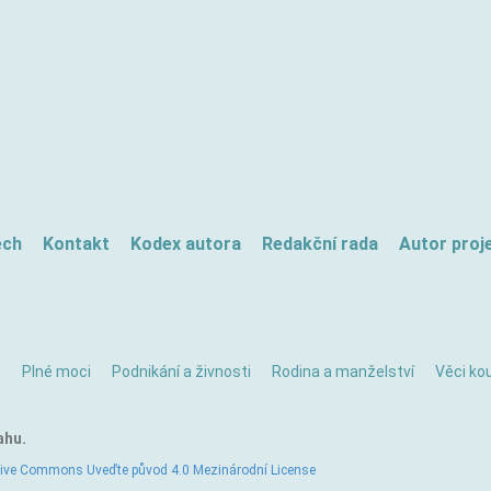
ech
Kontakt
Kodex autora
Redakční rada
Autor proj
ě
Plné moci
Podnikání a živnosti
Rodina a manželství
Věci kou
ahu.
tive Commons Uveďte původ 4.0 Mezinárodní License