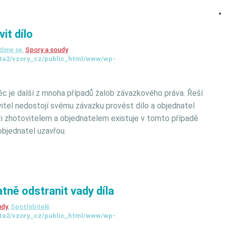
it dílo
dime se
,
Spory a soudy
ta2/vzory_cz/public_html/www/wp-
ěc je další z mnoha případů žalob závazkového práva. Řeší
ovitel nedostojí svému závazku provést dílo a objednatel
i zhotovitelem a objednatelem existuje v tomto případě
 objednatel uzavřou.
tně odstranit vady díla
udy
,
Spotřebitelé
ta2/vzory_cz/public_html/www/wp-