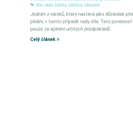
dílo
,
vada
,
žaloba
,
žalobce
,
žalovaný
Jedním z nároků, který nastává jako důsledek plně
plnění, v tomto případě vady díla. Tato povinnos
pouze za splnění určitých předpokladů.
Celý článek