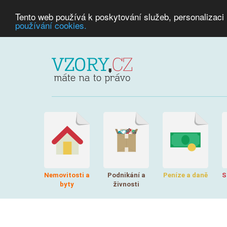
Tento web používá k poskytování služeb, personalizaci
používání cookies.
Nemovitosti a
Podnikání a
Peníze a daně
S
byty
živnosti