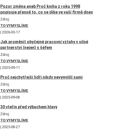
Pozor změna aneb Proč kniha z roku 1998
popisuje přesně to, co se děje ve vaší firmě dnes
Zdroj:
TO VYMYSLÍME
2026-03-17
Jak proměnit obyčejné pracovní vztahy v silné
partnerství (nejen) s šéfem
Zdroj:
TO VYMYSLÍME
2025-09-11
Proč nejchytřejší lídři nikdy nevymýšlí sami
Zdroj:
TO VYMYSLÍME
2025-09-08
30 vteřin před výbuchem hlavy
Zdroj:
TO VYMYSLÍME
2025-08-27