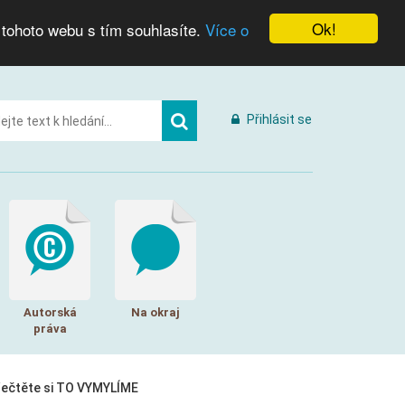
Ok!
 tohoto webu s tím souhlasíte.
Více o
Přihlásit se
Autorská
Na okraj
práva
řečtěte si TO VYMYLÍME