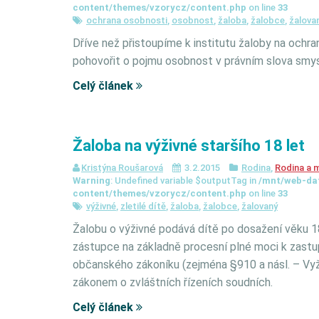
content/themes/vzorycz/content.php
on line
33
ochrana osobnosti
,
osobnost
,
žaloba
,
žalobce
,
žalova
Dříve než přistoupíme k institutu žaloby na ochra
pohovořit o pojmu osobnost v právním slova smys
Celý článek
Žaloba na výživné staršího 18 let
Kristýna Roušarová
3.2.2015
Rodina
,
Rodina a 
Warning
: Undefined variable $outputTag in
/mnt/web-da
content/themes/vzorycz/content.php
on line
33
výživné
,
zletilé dítě
,
žaloba
,
žalobce
,
žalovaný
Žalobu o výživné podává dítě po dosažení věku 1
zástupce na základně procesní plné moci k zastup
občanského zákoníku (zejména §910 a násl. – Vy
zákonem o zvláštních řízeních soudních.
Celý článek