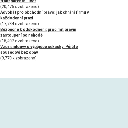
transparentní účet
(20,476 x zobrazeno)
Advokát pro obchodní právo: jak chrání firmu v
každodenní praxi
(17,784 x zobrazeno)
Bezpečně k odškodnění: proč mít právní
zastoupení po nehodě
(15,407 x zobrazeno)
Vzor smlouvy o výpůjčce sekačky: Půjčte
sousedovi bez obav
(9,770 x zobrazeno)