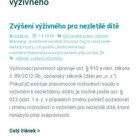
výživného
Zvýšení výživného pro nezletilé dítě
redakce
1.8.2018
Občanské právo
,
výživné
Warning
: Undefined variable $outputTag in
/mnt/web-
data2/vzory_cz/public_html/www/wp-
content/themes/vzorycz/content.php
on line
33
výživné
,
zvýšení výživného
Vyživovací povinnost upravuje ust. § 910 a násl. zákona
č. 89/2012 Sb., občanský zákoník (dále jen „o. z.“).
Pokud již existuje pravomocné rozhodnutí soudu o
výživném k nezletilému dítěti, je možné podle ust. §
923 odst. 1 o. z. v případech změny poměrů požadovat
i změnu rozhodnutí o výživném pro nezletilé dítě, které
nenabylo plné svéprávnosti.
Celý článek