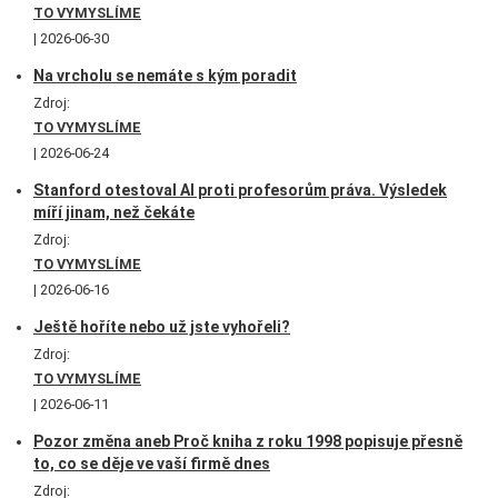
TO VYMYSLÍME
2026-06-30
Na vrcholu se nemáte s kým poradit
Zdroj:
TO VYMYSLÍME
2026-06-24
Stanford otestoval AI proti profesorům práva. Výsledek
míří jinam, než čekáte
Zdroj:
TO VYMYSLÍME
2026-06-16
Ještě hoříte nebo už jste vyhořeli?
Zdroj:
TO VYMYSLÍME
2026-06-11
Pozor změna aneb Proč kniha z roku 1998 popisuje přesně
to, co se děje ve vaší firmě dnes
Zdroj: