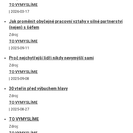
TO VYMYSLÍME
2026-03-17
Jak proměnit obyčejné pracovní vztahy v silné partnerství
(nejen) s šéfem
Zdroj:
TO VYMYSLÍME
2025-09-11
Proč nejchytřejší lídři nikdy nevymýšlí sami
Zdroj:
TO VYMYSLÍME
2025-09-08
30 vteřin před výbuchem hlavy
Zdroj:
TO VYMYSLÍME
2025-08-27
TO VYMYSLÍME
Zdroj:
TO VYMYSLÍME