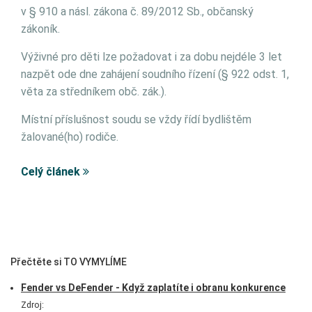
v § 910 a násl. zákona č. 89/2012 Sb., občanský
zákoník.
Výživné pro děti lze požadovat i za dobu nejdéle 3 let
nazpět ode dne zahájení soudního řízení (§ 922 odst. 1,
věta za středníkem obč. zák.).
Místní příslušnost soudu se vždy řídí bydlištěm
žalované(ho) rodiče.
Celý článek
Přečtěte si TO VYMYLÍME
Fender vs DeFender - Když zaplatíte i obranu konkurence
Zdroj: