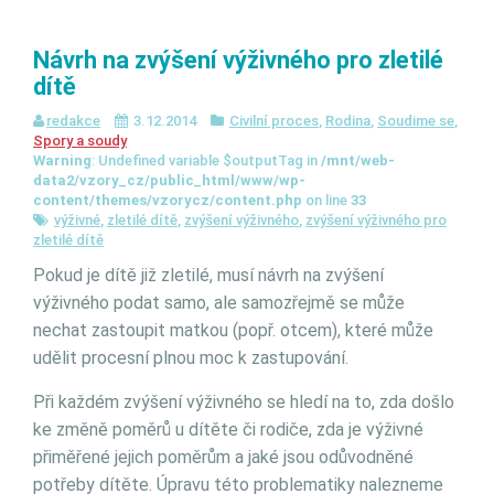
Návrh na zvýšení výživného pro zletilé
dítě
redakce
3.12.2014
Civilní proces
,
Rodina
,
Soudime se
,
Spory a soudy
Warning
: Undefined variable $outputTag in
/mnt/web-
data2/vzory_cz/public_html/www/wp-
content/themes/vzorycz/content.php
on line
33
výživné
,
zletilé dítě
,
zvýšení výživného
,
zvýšení výživného pro
zletilé dítě
Pokud je dítě již zletilé, musí návrh na zvýšení
výživného podat samo, ale samozřejmě se může
nechat zastoupit matkou (popř. otcem), které může
udělit procesní plnou moc k zastupování.
Při každém zvýšení výživného se hledí na to, zda došlo
ke změně poměrů u dítěte či rodiče, zda je výživné
přiměřené jejich poměrům a jaké jsou odůvodněné
potřeby dítěte. Úpravu této problematiky nalezneme