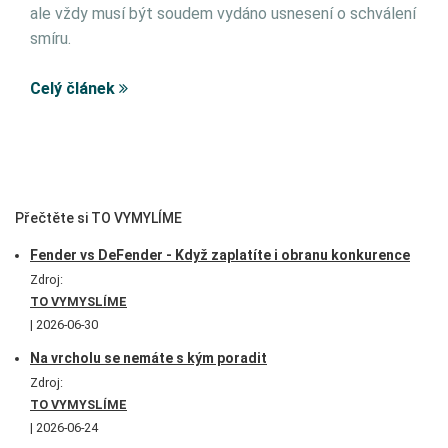
ale vždy musí být soudem vydáno usnesení o schválení
smíru.
Celý článek
Přečtěte si TO VYMYLÍME
Fender vs DeFender - Když zaplatíte i obranu konkurence
Zdroj:
TO VYMYSLÍME
2026-06-30
Na vrcholu se nemáte s kým poradit
Zdroj:
TO VYMYSLÍME
2026-06-24