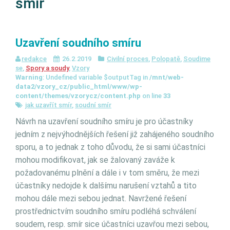
smír
Uzavření soudního smíru
redakce
26.2.2019
Civilní proces
,
Polopatě
,
Soudime
se
,
Spory a soudy
,
Vzory
Warning
: Undefined variable $outputTag in
/mnt/web-
data2/vzory_cz/public_html/www/wp-
content/themes/vzorycz/content.php
on line
33
jak uzavřít smír
,
soudní smír
Návrh na uzavření soudního smíru je pro účastníky
jedním z nejvýhodnějších řešení již zahájeného soudního
sporu, a to jednak z toho důvodu, že si sami účastníci
mohou modifikovat, jak se žalovaný zaváže k
požadovanému plnění a dále i v tom směru, že mezi
účastníky nedojde k dalšímu narušení vztahů a tito
mohou dále mezi sebou jednat. Navržené řešení
prostřednictvím soudního smíru podléhá schválení
soudem, resp. smír sice účastníci uzavřou mezi sebou,