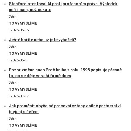
Stanford otestoval AI proti profesorům práva. Výsledek
míří jinam, než čekáte
Zdroj:
TO VYMYSLÍME
2026-06-16
Ještě hoříte nebo už jste vyhořeli?
Zdroj:
TO VYMYSLÍME
2026-06-11
Pozor změna aneb Proč kniha z roku 1998 popisuje přesně
to, co se děje ve vaší firmě dnes
Zdroj:
TO VYMYSLÍME
2026-03-17
Jak proměnit obyčejné pracovní vztahy v silné partnerství
(nejen) s šéfem
Zdroj:
TO VYMYSLÍME