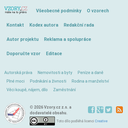
Všeobecné podmínky
O vzorech
Kontakt
Kodex autora
Redakční rada
Autor projektu
Reklama a spolupráce
Doporučte vzor
Editace
Autorská práva
Nemovitosti a byty
Peníze a daně
Plné moci
Podnikání a živnosti
Rodina a manželství
Věci koupě, nájem, dílo
Zaměstnání
© 2026 Vzory.cz z.s. a
dodavatelé obsahu.
Toto dílo podléhá licenci
Creative