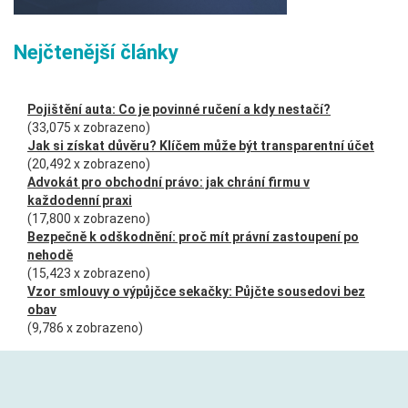
Nejčtenější články
Pojištění auta: Co je povinné ručení a kdy nestačí?
(33,075 x zobrazeno)
Jak si získat důvěru? Klíčem může být transparentní účet
(20,492 x zobrazeno)
Advokát pro obchodní právo: jak chrání firmu v
každodenní praxi
(17,800 x zobrazeno)
Bezpečně k odškodnění: proč mít právní zastoupení po
nehodě
(15,423 x zobrazeno)
Vzor smlouvy o výpůjčce sekačky: Půjčte sousedovi bez
obav
(9,786 x zobrazeno)