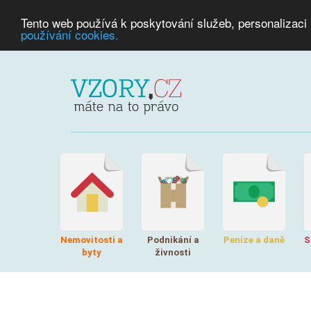
Tento web používá k poskytování služeb, personalizaci
používání cookies.
Nemovitosti a
Podnikání a
Peníze a daně
S
byty
živnosti