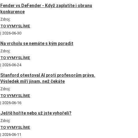
Fender vs DeFender - Když zaplatíte i obranu
konkurence
Zdroj:
TO VYMYSLÍME
2026-06-30
Na vrcholu se nemáte s kým poradit
Zdroj:
TO VYMYSLÍME
2026-06-24
Stanford otestoval AI proti profesorům práva.
Výsledek míří jinam, než čekáte
Zdroj:
TO VYMYSLÍME
2026-06-16
Ještě hoříte nebo už jste vyhořeli?
Zdroj:
TO VYMYSLÍME
2026-06-11