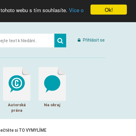
Ok!
 tohoto webu s tím souhlasíte.
Více o
Přihlásit se
Autorská
Na okraj
práva
řečtěte si TO VYMYLÍME