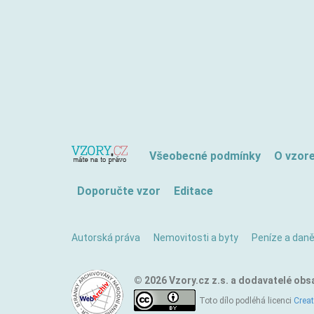
Všeobecné podmínky
O vzor
Doporučte vzor
Editace
Autorská práva
Nemovitosti a byty
Peníze a dan
© 2026 Vzory.cz z.s. a dodavatelé obs
Toto dílo podléhá licenci
Crea