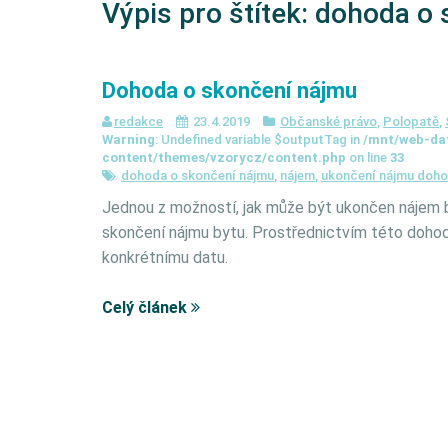
Výpis pro štítek:
dohoda o 
Dohoda o skončení nájmu
redakce
23.4.2019
Občanské právo
,
Polopatě
,
Warning
: Undefined variable $outputTag in
/mnt/web-da
content/themes/vzorycz/content.php
on line
33
dohoda o skončení nájmu
,
nájem
,
ukončení nájmu doh
Jednou z možností, jak může být ukončen nájem 
skončení nájmu bytu. Prostřednictvím této dohod
konkrétnímu datu.
Celý článek