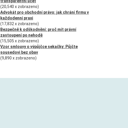
transparentní účet
(20,540 x zobrazeno)
Advokát pro obchodní právo: jak chrání firmu v
každodenní praxi
(17,832 x zobrazeno)
Bezpečně k odškodnění: proč mít právní
zastoupení po nehodě
(15,505 x zobrazeno)
Vzor smlouvy o výpůjčce sekačky: Půjčte
sousedovi bez obav
(9,890 x zobrazeno)