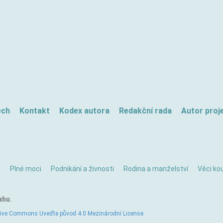
ech
Kontakt
Kodex autora
Redakční rada
Autor proj
ě
Plné moci
Podnikání a živnosti
Rodina a manželství
Věci kou
ahu.
tive Commons Uveďte původ 4.0 Mezinárodní License