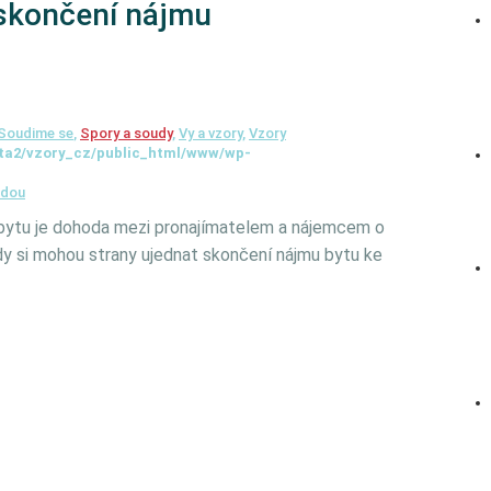
skončení nájmu
Soudime se
,
Spory a soudy
,
Vy a vzory
,
Vzory
ta2/vzory_cz/public_html/www/wp-
odou
bytu je dohoda mezi pronajímatelem a nájemcem o
y si mohou strany ujednat skončení nájmu bytu ke