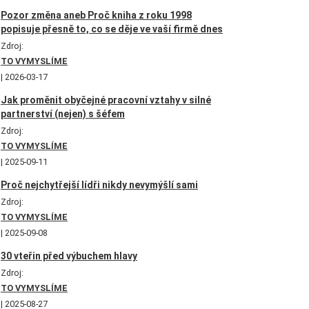
Pozor změna aneb Proč kniha z roku 1998
popisuje přesně to, co se děje ve vaší firmě dnes
Zdroj:
TO VYMYSLÍME
2026-03-17
Jak proměnit obyčejné pracovní vztahy v silné
partnerství (nejen) s šéfem
Zdroj:
TO VYMYSLÍME
2025-09-11
Proč nejchytřejší lídři nikdy nevymýšlí sami
Zdroj:
TO VYMYSLÍME
2025-09-08
30 vteřin před výbuchem hlavy
Zdroj:
TO VYMYSLÍME
2025-08-27