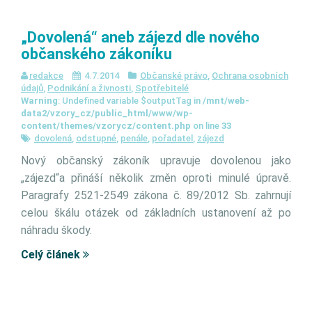
„Dovolená“ aneb zájezd dle nového
občanského zákoníku
redakce
4.7.2014
Občanské právo
,
Ochrana osobních
údajů
,
Podnikání a živnosti
,
Spotřebitelé
Warning
: Undefined variable $outputTag in
/mnt/web-
data2/vzory_cz/public_html/www/wp-
content/themes/vzorycz/content.php
on line
33
dovolená
,
odstupné
,
penále
,
pořadatel
,
zájezd
Nový občanský zákoník upravuje dovolenou jako
„zájezd“a přináší několik změn oproti minulé úpravě.
Paragrafy 2521-2549 zákona č. 89/2012 Sb. zahrnují
celou škálu otázek od základních ustanovení až po
náhradu škody.
Celý článek