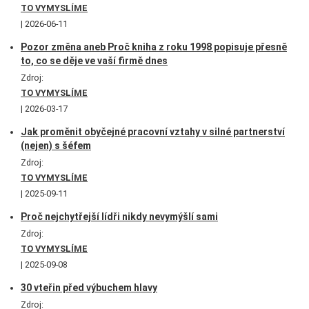
TO VYMYSLÍME
2026-06-11
Pozor změna aneb Proč kniha z roku 1998 popisuje přesně
to, co se děje ve vaší firmě dnes
Zdroj:
TO VYMYSLÍME
2026-03-17
Jak proměnit obyčejné pracovní vztahy v silné partnerství
(nejen) s šéfem
Zdroj:
TO VYMYSLÍME
2025-09-11
Proč nejchytřejší lídři nikdy nevymýšlí sami
Zdroj:
TO VYMYSLÍME
2025-09-08
30 vteřin před výbuchem hlavy
Zdroj: