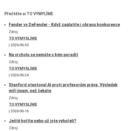
Přečtěte si TO VYMYLÍME
Fender vs DeFender - Když zaplatíte i obranu konkurence
Zdroj:
TO VYMYSLÍME
2026-06-30
Na vrcholu se nemáte s kým poradit
Zdroj:
TO VYMYSLÍME
2026-06-24
Stanford otestoval AI proti profesorům práva. Výsledek
míří jinam, než čekáte
Zdroj:
TO VYMYSLÍME
2026-06-16
Ještě hoříte nebo už jste vyhořeli?
Zdroj: