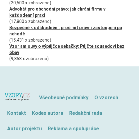
(20,500 x zobrazeno)
Advokát pro obchodní právo: jak chrání firmu v
každodenní praxi
(17,800 x zobrazeno)
Bezpečně k odškodnění: proč mít právní zastoupení po
nehodě
(15,431 x zobrazeno)
Vzor smlouvy o výpůjčce sekačky: Půjčte sousedovi bez
obav
(9,858 x zobrazeno)
Všeobecné podmínky
O vzorech
Kontakt
Kodex autora
Redakční rada
Autor projektu
Reklama a spolupráce