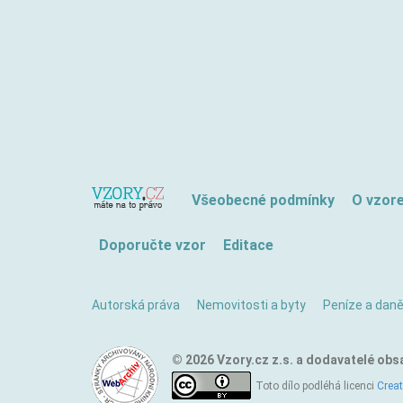
Všeobecné podmínky
O vzor
Doporučte vzor
Editace
Autorská práva
Nemovitosti a byty
Peníze a dan
© 2026 Vzory.cz z.s. a dodavatelé obs
Toto dílo podléhá licenci
Crea