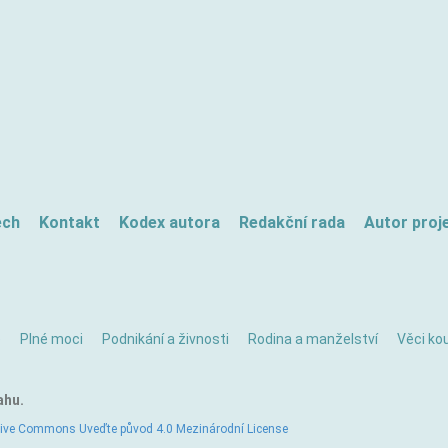
ech
Kontakt
Kodex autora
Redakční rada
Autor proj
ě
Plné moci
Podnikání a živnosti
Rodina a manželství
Věci kou
ahu.
tive Commons Uveďte původ 4.0 Mezinárodní License