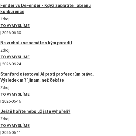
Fender vs DeFender - Když zaplatíte i obranu
konkurence
Zdroj:
TO VYMYSLÍME
2026-06-30
Na vrcholu se nemáte s kým poradit
Zdroj:
TO VYMYSLÍME
2026-06-24
Stanford otestoval AI proti profesorům práva.
Výsledek míří jinam, než čekáte
Zdroj:
TO VYMYSLÍME
2026-06-16
Ještě hoříte nebo už jste vyhořeli?
Zdroj:
TO VYMYSLÍME
2026-06-11