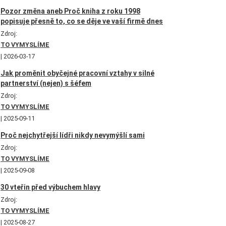
Pozor změna aneb Proč kniha z roku 1998
popisuje přesně to, co se děje ve vaší firmě dnes
Zdroj:
TO VYMYSLÍME
2026-03-17
Jak proměnit obyčejné pracovní vztahy v silné
partnerství (nejen) s šéfem
Zdroj:
TO VYMYSLÍME
2025-09-11
Proč nejchytřejší lídři nikdy nevymýšlí sami
Zdroj:
TO VYMYSLÍME
2025-09-08
30 vteřin před výbuchem hlavy
Zdroj:
TO VYMYSLÍME
2025-08-27