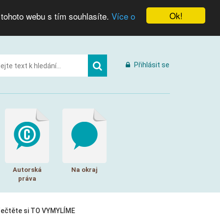
Ok!
 tohoto webu s tím souhlasíte.
Více o
Přihlásit se
Autorská
Na okraj
práva
řečtěte si TO VYMYLÍME