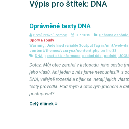
Výpis pro štítek:
DNA
Oprávněné testy DNA
První Právní Pomoc
3.7.2015
Ochrana osobníc
Spory a soudy
Warning
: Undefined variable $outputTag in
/mnt/web-da
content/themes/vzorycz/content.php
on line
33
DNA
,
genetická informace
,
osobní údaj
,
podnět
,
UOOU
Dotaz: Můj otec zemřel v listopadu, jeho sestra (
jeho vlasů. Ani jeden z nás jsme nesouhlasili s o
DNA, veřejně rozesílá a nijak se netají jejich vla
testy provedla. Pod mým a otcovým jménem a dat
postupovat?
Celý článek