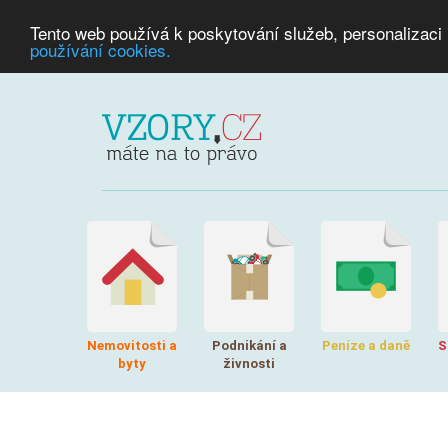
Tento web používá k poskytování služeb, personalizaci
používání cookies.
Nemovitosti a
Podnikání a
Peníze a daně
S
byty
živnosti