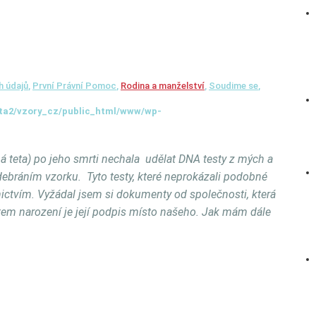
h údajů
,
První Právní Pomoc
,
Rodina a manželství
,
Soudime se
,
ta2/vzory_cz/public_html/www/wp-
má teta) po jeho smrti nechala udělat DNA testy z mých a
debráním vzorku. Tyto testy, které neprokázali podobné
stnictvím. Vyžádal jsem si dokumenty od společnosti, která
em narození je její podpis místo našeho. Jak mám dále