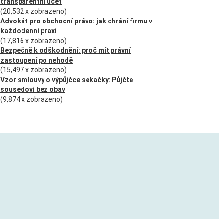
transparentní účet
(20,532 x zobrazeno)
Advokát pro obchodní právo: jak chrání firmu v
každodenní praxi
(17,816 x zobrazeno)
Bezpečně k odškodnění: proč mít právní
zastoupení po nehodě
(15,497 x zobrazeno)
Vzor smlouvy o výpůjčce sekačky: Půjčte
sousedovi bez obav
(9,874 x zobrazeno)