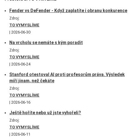
Fender vs DeFender - Když zaplatíte i obranu konkurence
Zdroj:
TO VYMYSLÍME
2026-06-30
Na vrcholu se nemáte s kým poradit
Zdroj:
TO VYMYSLÍME
2026-06-24
Stanford otestoval AI proti profesorům práva. Výsledek
míří jinam, než čekáte
Zdroj:
TO VYMYSLÍME
2026-06-16
Ještě hoříte nebo už jste vyhořeli?
Zdroj:
TO VYMYSLÍME
2026-06-11