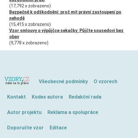
(17,792 x zobrazeno)
Bezpečně k odškodnění: proč mít právní zastoupení po
nehodě
(15,415 x zobrazeno)
Vzor smlouvy o výpůjčce sekačky: Půjčte sousedovi bez
obav
(9,778 x zobrazeno)
Všeobecné podmínky
O vzorech
Kontakt
Kodex autora
Redakční rada
Autor projektu
Reklama a spolupráce
Doporučte vzor
Editace