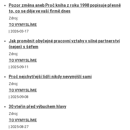
Pozor změna aneb Proč kniha z roku 1998 popisuje přesně
to, co se děje ve vaší firmě dnes
Zdroj:
TO VYMYSLÍME
2026-03-17
Jak proměnit obyčejné pracovní vztahy v silné partnerství
(nejen) s šéfem
Zdroj:
TO VYMYSLÍME
2025-09-11
Proč nejchytřejší lídři nikdy nevymýšlí sami
Zdroj:
TO VYMYSLÍME
2025-09-08
30 vteřin před výbuchem hlavy
Zdroj:
TO VYMYSLÍME
2025-08-27