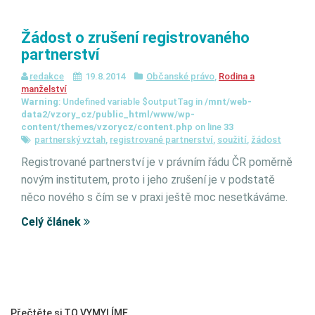
Žádost o zrušení registrovaného
partnerství
redakce
19.8.2014
Občanské právo
,
Rodina a
manželství
Warning
: Undefined variable $outputTag in
/mnt/web-
data2/vzory_cz/public_html/www/wp-
content/themes/vzorycz/content.php
on line
33
partnerský vztah
,
registrované partnerství
,
soužití
,
žádost
Registrované partnerství je v právním řádu ČR poměrně
novým institutem, proto i jeho zrušení je v podstatě
něco nového s čím se v praxi ještě moc nesetkáváme.
Celý článek
Přečtěte si TO VYMYLÍME