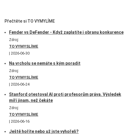
Přečtěte si TO VYMYLÍME
Fender vs DeFender - Když zaplatíte i obranu konkurence
Zdroj:
TO VYMYSLÍME
2026-06-30
Na vrcholu se nemáte s kým poradit
Zdroj:
TO VYMYSLÍME
2026-06-24
Stanford otestoval AI proti profesorům práva. Výsledek
míří jinam, než čekáte
Zdroj:
TO VYMYSLÍME
2026-06-16
Ještě hoříte nebo už jste vyhořeli?