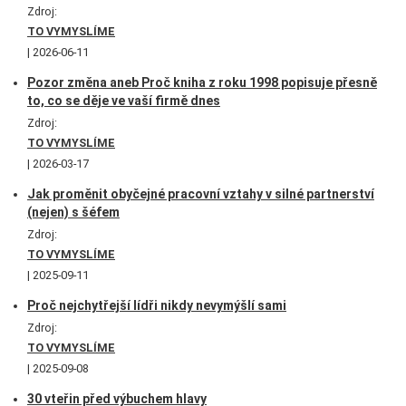
Zdroj:
TO VYMYSLÍME
2026-06-11
Pozor změna aneb Proč kniha z roku 1998 popisuje přesně
to, co se děje ve vaší firmě dnes
Zdroj:
TO VYMYSLÍME
2026-03-17
Jak proměnit obyčejné pracovní vztahy v silné partnerství
(nejen) s šéfem
Zdroj:
TO VYMYSLÍME
2025-09-11
Proč nejchytřejší lídři nikdy nevymýšlí sami
Zdroj:
TO VYMYSLÍME
2025-09-08
30 vteřin před výbuchem hlavy