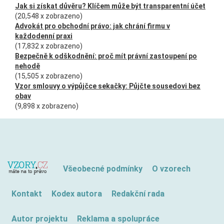
Jak si získat důvěru? Klíčem může být transparentní účet
(20,548 x zobrazeno)
Advokát pro obchodní právo: jak chrání firmu v
každodenní praxi
(17,832 x zobrazeno)
Bezpečně k odškodnění: proč mít právní zastoupení po
nehodě
(15,505 x zobrazeno)
Vzor smlouvy o výpůjčce sekačky: Půjčte sousedovi bez
obav
(9,898 x zobrazeno)
Všeobecné podmínky
O vzorech
Kontakt
Kodex autora
Redakční rada
Autor projektu
Reklama a spolupráce