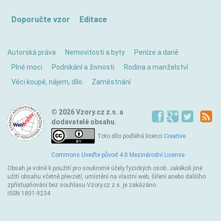
Doporučte vzor
Editace
Autorská práva
Nemovitosti a byty
Peníze a daně
Plné moci
Podnikání a živnosti
Rodina a manželství
Věci koupě, nájem, dílo
Zaměstnání
© 2026 Vzory.cz z.s. a
dodavatelé obsahu.
Toto dílo podléhá licenci
Creative
Commons Uveďte původ 4.0 Mezinárodní License
Obsah je volně k použití pro soukromé účely fyzických osob. Jakékoli jiné
užití obsahu včetně převzetí, umístění na vlastní web, šíření anebo dalšího
zpřístupňování bez souhlasu Vzory.cz z.s. je zakázáno.
ISSN 1801-9234