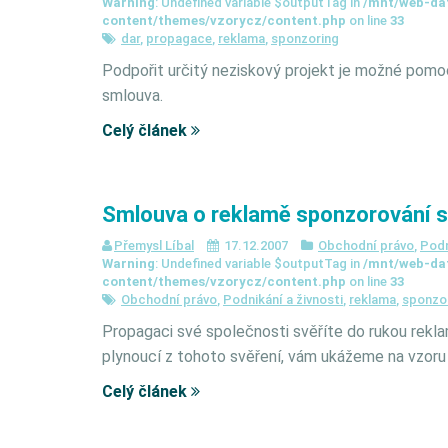
Warning
: Undefined variable $outputTag in
/mnt/web-da
content/themes/vzorycz/content.php
on line
33
dar
,
propagace
,
reklama
,
sponzoring
Podpořit určitý neziskový projekt je možné pomo
smlouva.
Celý článek
Smlouva o reklamě sponzorování s
Přemysl Líbal
17.12.2007
Obchodní právo
,
Podn
Warning
: Undefined variable $outputTag in
/mnt/web-da
content/themes/vzorycz/content.php
on line
33
Obchodní právo
,
Podnikání a živnosti
,
reklama
,
sponzo
Propagaci své společnosti svěříte do rukou rekla
plynoucí z tohoto svěření, vám ukážeme na vzoru
Celý článek