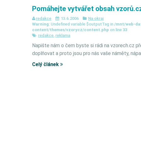
Pomáhejte vytvářet obsah vzorů.c
redakce
13.6.2006
Na okraj
Warning
: Undefined variable $outputTag in
/mnt/web-da
content/themes/vzorycz/content.php
on line
33
redakce
,
reklama
Napište nám o čem byste si rádi na vzorech.cz př
doplňovat a proto jsou pro nás vaše náměty, nápa
Celý článek