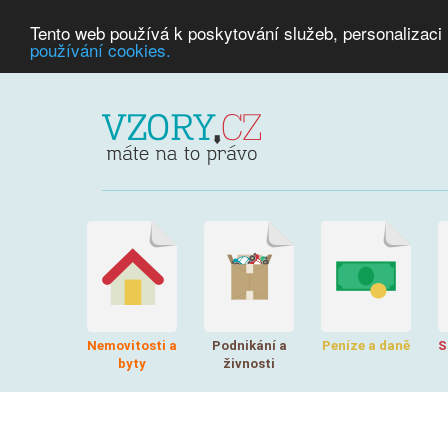
Tento web používá k poskytování služeb, personalizaci
používání cookies.
Nemovitosti a
Podnikání a
Peníze a daně
S
byty
živnosti