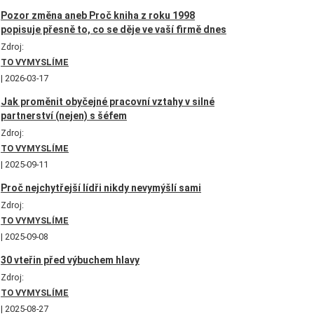
Pozor změna aneb Proč kniha z roku 1998
popisuje přesně to, co se děje ve vaší firmě dnes
Zdroj:
TO VYMYSLÍME
2026-03-17
Jak proměnit obyčejné pracovní vztahy v silné
partnerství (nejen) s šéfem
Zdroj:
TO VYMYSLÍME
2025-09-11
Proč nejchytřejší lídři nikdy nevymýšlí sami
Zdroj:
TO VYMYSLÍME
2025-09-08
30 vteřin před výbuchem hlavy
Zdroj:
TO VYMYSLÍME
2025-08-27