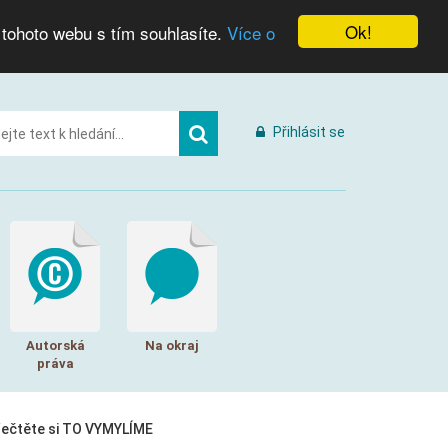
Ok!
 tohoto webu s tím souhlasíte.
Více o
Přihlásit se
Autorská
Na okraj
práva
řečtěte si TO VYMYLÍME