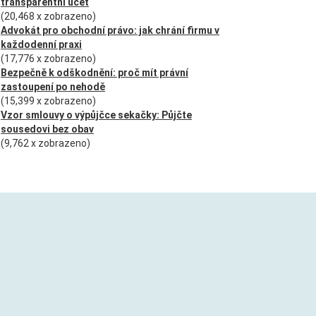
transparentní účet
(20,468 x zobrazeno)
Advokát pro obchodní právo: jak chrání firmu v
každodenní praxi
(17,776 x zobrazeno)
Bezpečně k odškodnění: proč mít právní
zastoupení po nehodě
(15,399 x zobrazeno)
Vzor smlouvy o výpůjčce sekačky: Půjčte
sousedovi bez obav
(9,762 x zobrazeno)