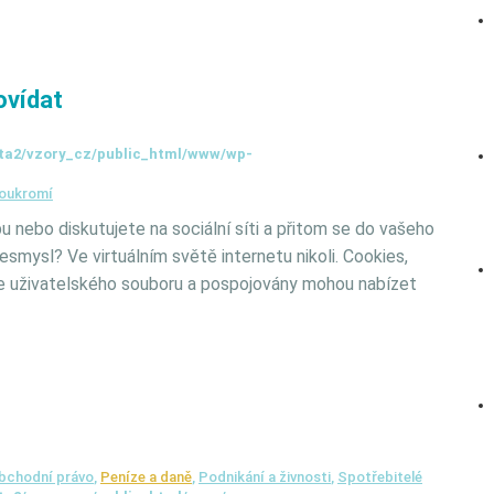
ovídat
ta2/vzory_cz/public_html/www/wp-
oukromí
u nebo diskutujete na sociální síti a přitom se do vašeho
nesmysl? Ve virtuálním světě internetu nikoli. Cookies,
ře uživatelského souboru a pospojovány mohou nabízet
bchodní právo
,
Peníze a daně
,
Podnikání a živnosti
,
Spotřebitelé