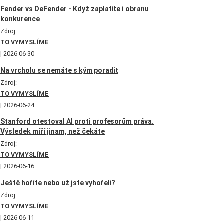
Fender vs DeFender - Když zaplatíte i obranu
konkurence
Zdroj:
TO VYMYSLÍME
2026-06-30
Na vrcholu se nemáte s kým poradit
Zdroj:
TO VYMYSLÍME
2026-06-24
Stanford otestoval AI proti profesorům práva.
Výsledek míří jinam, než čekáte
Zdroj:
TO VYMYSLÍME
2026-06-16
Ještě hoříte nebo už jste vyhořeli?
Zdroj:
TO VYMYSLÍME
2026-06-11