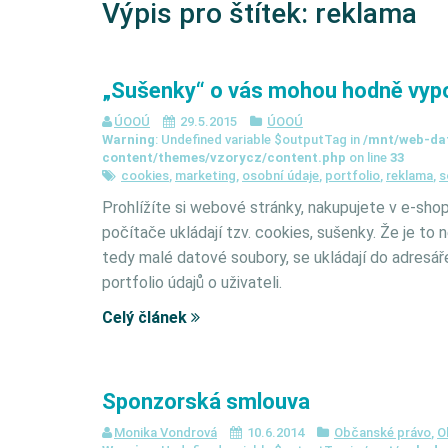
Výpis pro štítek:
reklama
„Sušenky“ o vás mohou hodně vyp
ÚOOÚ
29.5.2015
ÚOOÚ
Warning
: Undefined variable $outputTag in
/mnt/web-da
content/themes/vzorycz/content.php
on line
33
cookies
,
marketing
,
osobní údaje
,
portfolio
,
reklama
,
s
Prohlížíte si webové stránky, nakupujete v e-shop
počítače ukládají tzv. cookies, sušenky. Že je to 
tedy malé datové soubory, se ukládají do adresá
portfolio údajů o uživateli.
Celý článek
Sponzorská smlouva
Monika Vondrová
10.6.2014
Občanské právo
,
O