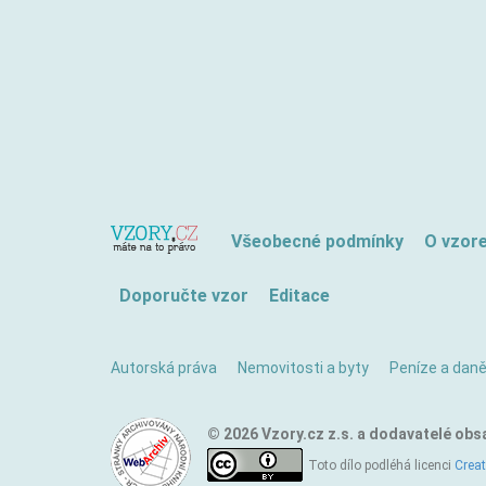
Všeobecné podmínky
O vzor
Doporučte vzor
Editace
Autorská práva
Nemovitosti a byty
Peníze a dan
© 2026 Vzory.cz z.s. a dodavatelé obs
Toto dílo podléhá licenci
Crea