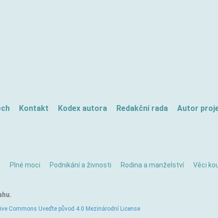
ech
Kontakt
Kodex autora
Redakční rada
Autor proj
ě
Plné moci
Podnikání a živnosti
Rodina a manželství
Věci kou
ahu.
tive Commons Uveďte původ 4.0 Mezinárodní License