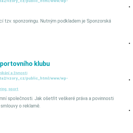
ta2/vzory_cz/public_html/www/wp-
cí tzv. sponzoringu. Nutným podkladem je Sponzorská
portovního klubu
ikání a živnosti
ta2/vzory_cz/public_html/www/wp-
ring
,
sport
mní společnosti. Jak ošetřit veškeré práva a povinnosti
 smlouvy o reklamě.