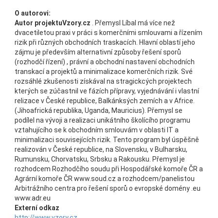
O autorovi:
Autor projektuVzory.cz
. Přemysl Líbal má více než
dvacetiletou praxi v práci s komerčními smlouvami a řízením
rizik při různých obchodních traskacích. Hlavní oblastí jeho
zájmu je především alternativní způsoby řešení sporů
(rozhodčí řízení) , právní a obchodní nastavení obchodních
transkací a projektů a minimalizace komerčních rizik. Své
rozsáhlé zkušenosti získával na stragickcých projektech
kterých se zúčastnil ve fázích přípravy, vyjednávání i vlastní
relizace v České republice, Balkánksých zemích a v Africe.
(Jihoafrická republika, Uganda, Mauricius). Přemysl se
podílel na vývoji a realizaci unikátního školícího programu
vztahujícího se k obchodním smlouvám v oblasti IT a
minimalizaci souvisejících rizik. Tento program byl úspěšně
realizován v České republice, na Slovensku, v Bulharsku,
Rumunsku, Chorvatsku, Srbsku a Rakousku. Přemysl je
rozhodcem Rozhodčího soudu při Hospodářské komoře ČR a
Agrární komoře ČR www.soud.cz a rozhodcem/panelistou
Arbitrážního centra pro řešení sporů o evropské domény .eu
www.adr.eu
Externí odkaz
http://www.vzory.cz