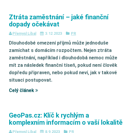
Ztráta zaměstnání – jaké finanční
dopady očekávat
Přemysl Líbal
3.12.2023
PR
Dlouhodobé omezení příjmů může jednoduše
zamíchat s domácím rozpočtem. Nejen ztráta
zaměstnání, například i dlouhodobá nemoc může
mít za následek finanční tíseň, pokud není člověk
dopředu připraven, nebo pokud neví, jak v takové
situaci postupovat.
Celý článek
GeoPas.cz: Klíč k rychlým a
komplexním informacím o vaší lokalitě
Přemysl Líbal
8.9.2023
PR