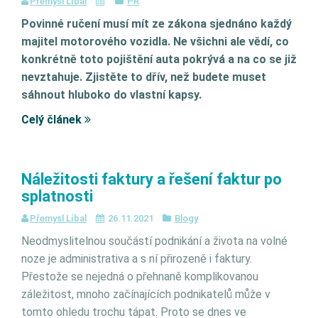
Přemysl Líbal
PR
Povinné ručení musí mít ze zákona sjednáno každý
majitel motorového vozidla. Ne všichni ale vědí, co
konkrétně toto pojištění auta pokrývá a na co se již
nevztahuje. Zjistěte to dřív, než budete muset
sáhnout hluboko do vlastní kapsy.
Celý článek
Náležitosti faktury a řešení faktur po
splatnosti
Přemysl Líbal
26.11.2021
Blogy
Neodmyslitelnou součástí podnikání a života na volné
noze je administrativa a s ní přirozeně i faktury.
Přestože se nejedná o přehnaně komplikovanou
záležitost, mnoho začínajících podnikatelů může v
tomto ohledu trochu tápat. Proto se dnes ve