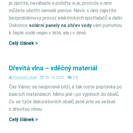
je zjistíte, neváhejte a pořiďte si je, protože s nimi
můžete ušetřit nemalé peníze. Navíc s nimi zajistíte
bezproblémový provoz elektrických spotřebičů a další.
Dokonce
solární panely na ohřev vody
vám pomohou
k teplé vodě nejen v létě, ale i v zimě.
Celý článek
Dřevitá vlna – vděčný materiál
Přemysl Líbal
25.10.2022
PR
Čas Vánoc se neúprosně blíží, a tak roste poptávka po
balicích materiálech. Mimo jiné i po výplních do obalů.
Co se týče dekorativních obalů, jistě jste se setkali
s dřevitou vlnou.
Celý článek