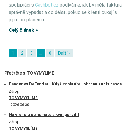
spolupráci s
Cashbot.cz
podíváme, jak by měla faktura
správně vypadat a co dělat, pokud se klienti cukají s
jejím proplacením.
Celý článek
1
2
3
…
8
Další »
Přečtěte si TO VYMYLÍME
Fender vs DeFender - Když zaplatíte i obranu konkurence
Zdroj:
TO VYMYSLÍME
2026-06-30
Na vrcholu se nemáte s kým poradit
Zdroj:
TO VYMYSLÍME