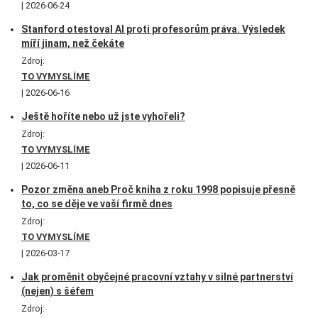
2026-06-24
Stanford otestoval AI proti profesorům práva. Výsledek
míří jinam, než čekáte
Zdroj:
TO VYMYSLÍME
2026-06-16
Ještě hoříte nebo už jste vyhořeli?
Zdroj:
TO VYMYSLÍME
2026-06-11
Pozor změna aneb Proč kniha z roku 1998 popisuje přesně
to, co se děje ve vaší firmě dnes
Zdroj:
TO VYMYSLÍME
2026-03-17
Jak proměnit obyčejné pracovní vztahy v silné partnerství
(nejen) s šéfem
Zdroj: