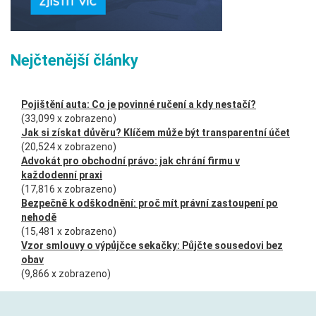
Nejčtenější články
Pojištění auta: Co je povinné ručení a kdy nestačí?
(33,099 x zobrazeno)
Jak si získat důvěru? Klíčem může být transparentní účet
(20,524 x zobrazeno)
Advokát pro obchodní právo: jak chrání firmu v
každodenní praxi
(17,816 x zobrazeno)
Bezpečně k odškodnění: proč mít právní zastoupení po
nehodě
(15,481 x zobrazeno)
Vzor smlouvy o výpůjčce sekačky: Půjčte sousedovi bez
obav
(9,866 x zobrazeno)