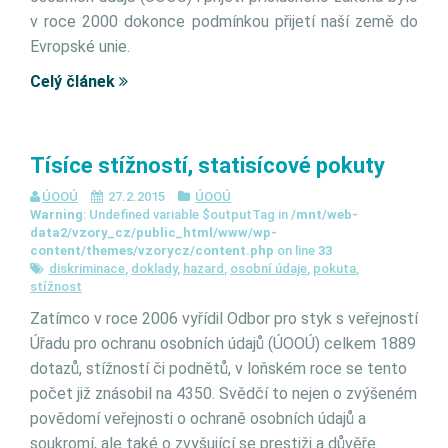
v roce 2000 dokonce podmínkou přijetí naší země do
Evropské unie.
Celý článek
Tísíce stížností, statisícové pokuty
ÚOOÚ
27.2.2015
ÚOOÚ
Warning
: Undefined variable $outputTag in
/mnt/web-
data2/vzory_cz/public_html/www/wp-
content/themes/vzorycz/content.php
on line
33
diskriminace
,
doklady
,
hazard
,
osobní údaje
,
pokuta
,
stížnost
Zatímco v roce 2006 vyřídil Odbor pro styk s veřejností
Úřadu pro ochranu osobních údajů (ÚOOÚ) celkem 1889
dotazů, stížností či podnětů, v loňském roce se tento
počet již znásobil na 4350. Svědčí to nejen o zvýšeném
povědomí veřejnosti o ochraně osobních údajů a
soukromí, ale také o zvyšující se prestiži a důvěře