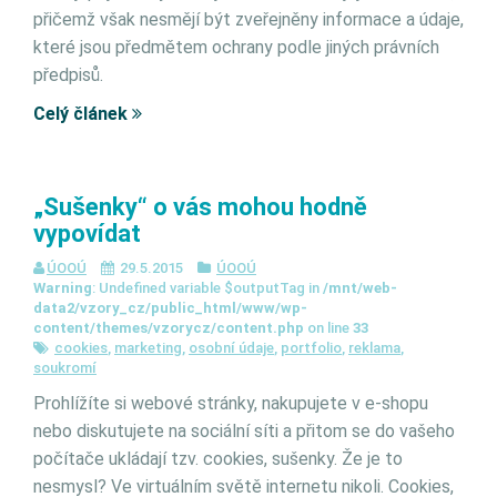
přičemž však nesmějí být zveřejněny informace a údaje,
které jsou předmětem ochrany podle jiných právních
předpisů.
Celý článek
„Sušenky“ o vás mohou hodně
vypovídat
ÚOOÚ
29.5.2015
ÚOOÚ
Warning
: Undefined variable $outputTag in
/mnt/web-
data2/vzory_cz/public_html/www/wp-
content/themes/vzorycz/content.php
on line
33
cookies
,
marketing
,
osobní údaje
,
portfolio
,
reklama
,
soukromí
Prohlížíte si webové stránky, nakupujete v e-shopu
nebo diskutujete na sociální síti a přitom se do vašeho
počítače ukládají tzv. cookies, sušenky. Že je to
nesmysl? Ve virtuálním světě internetu nikoli. Cookies,