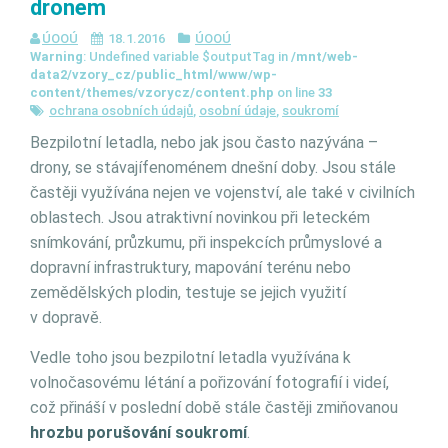
dronem
ÚOOÚ
18.1.2016
ÚOOÚ
Warning
: Undefined variable $outputTag in
/mnt/web-
data2/vzory_cz/public_html/www/wp-
content/themes/vzorycz/content.php
on line
33
ochrana osobních údajů
,
osobní údaje
,
soukromí
Bezpilotní letadla, nebo jak jsou často nazývána –
drony, se stávajífenoménem dnešní doby. Jsou stále
častěji využívána nejen ve vojenství, ale také v civilních
oblastech. Jsou atraktivní novinkou při leteckém
snímkování, průzkumu, při inspekcích průmyslové a
dopravní infrastruktury, mapování terénu nebo
zemědělských plodin, testuje se jejich využití
v dopravě.
Vedle toho jsou bezpilotní letadla využívána k
volnočasovému létání a pořizování fotografií i videí,
což přináší v poslední době stále častěji zmiňovanou
hrozbu porušování soukromí
.