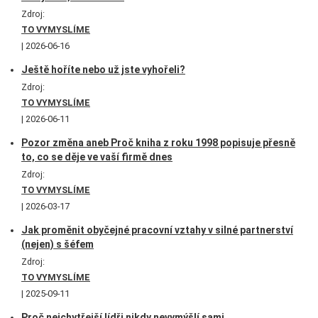
Zdroj:
TO VYMYSLÍME
2026-06-16
Ještě hoříte nebo už jste vyhořeli?
Zdroj:
TO VYMYSLÍME
2026-06-11
Pozor změna aneb Proč kniha z roku 1998 popisuje přesně
to, co se děje ve vaší firmě dnes
Zdroj:
TO VYMYSLÍME
2026-03-17
Jak proměnit obyčejné pracovní vztahy v silné partnerství
(nejen) s šéfem
Zdroj:
TO VYMYSLÍME
2025-09-11
Proč nejchytřejší lídři nikdy nevymýšlí sami