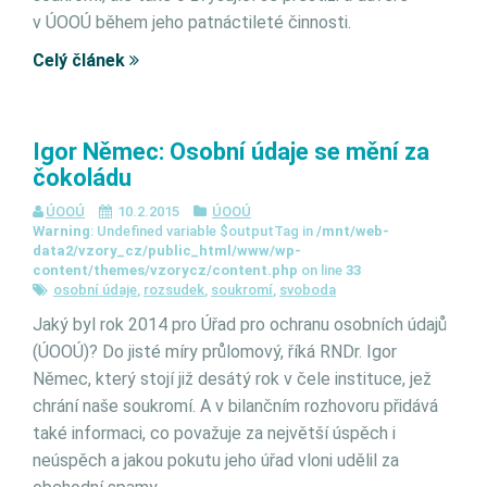
v ÚOOÚ během jeho patnáctileté činnosti.
Celý článek
Igor Němec: Osobní údaje se mění za
čokoládu
ÚOOÚ
10.2.2015
ÚOOÚ
Warning
: Undefined variable $outputTag in
/mnt/web-
data2/vzory_cz/public_html/www/wp-
content/themes/vzorycz/content.php
on line
33
osobní údaje
,
rozsudek
,
soukromí
,
svoboda
Jaký byl rok 2014 pro Úřad pro ochranu osobních údajů
(ÚOOÚ)? Do jisté míry průlomový, říká RNDr. Igor
Němec, který stojí již desátý rok v čele instituce, jež
chrání naše soukromí. A v bilančním rozhovoru přidává
také informaci, co považuje za největší úspěch i
neúspěch a jakou pokutu jeho úřad vloni udělil za