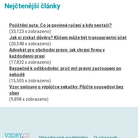
Nejčtenější články
Pojištění auta: Co je povinné ručení a kdy nestačí?
(33,123 x zobrazeno)
Jak si získat důvěru? Klíčem může být transparentní účet
(20,548 x zobrazeno)
Advokát pro obchodní právo: jak chrání firmu v
každodenní praxi
(17,832 x zobrazeno)
Bezpečně k odškodnění: proč mít právní zastoupení po
nehodě
(15,505 x zobrazeno)
Vzor smlouvy o výpůjčce sekačky: Půjčte sousedovi bez
obav
(9,898 x zobrazeno)
Všeobecné podmínky
O vzorech