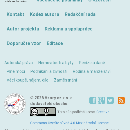
Kontakt
Kodex autora
Redakční rada
Autor projektu
Reklama a spolupráce
Doporučte vzor
Editace
Autorská práva
Nemovitosti a byty
Peníze a daně
Plné moci
Podnikání a živnosti
Rodina a manželství
Věci koupě, nájem, dílo
Zaměstnání
© 2026 Vzory.cz z.s. a
dodavatelé obsahu.
Toto dílo podléhá licenci
Creative
Commons Uveďte původ 4.0 Mezinárodní License