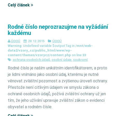
Celý článek
Rodné číslo neprozrazujme na vyžádání
každému
ÚOOÚ
28.12.2015
ÚOOÚ
Warning
: Undefined variable $outputTag in
/mnt/web-
data2/vzory_cz/public_html/www/wp-
content/themes/vzorycz/content.php
on line
33
ochrana osobních údajů
,
osobní údaje
,
soukromí
Rodné číslo je naším unikátním identifikátorem, a proto
je lidmi vnímáno jako osobní údaj, kterému je nutné
věnovat zvláštní pozornost a zvýšenou úroveň ochrany.
Přestože není citlivým údajem ve smyslu zákona o
ochraně osobních údajů, požívá zvláštní ochrany už jen
tím, že jeho užívání upravuje zvláštní zákon o evidenci
obyvatel a rodném čísle.
Celý článek