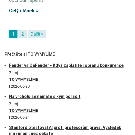
obchodní spamy.
Celý článek
1
2
Další »
Přečtěte si TO VYMYLÍME
Fender vs DeFender - Když zaplatíte i obranu konkurence
Zdroj:
TO VYMYSLÍME
2026-06-30
Na vrcholu se nemáte s kým poradit
Zdroj:
TO VYMYSLÍME
2026-06-24
Stanford otestoval AI proti profesorům práva. Výsledek
míří jinam, než čekáte