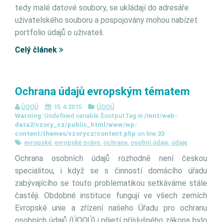
tedy malé datové soubory, se ukládají do adresáře
uživatelského souboru a pospojovány mohou nabízet
portfolio údajů o uživateli.
Celý článek
Ochrana údajů evropským tématem
ÚOOÚ
15.4.2015
ÚOOÚ
Warning
: Undefined variable $outputTag in
/mnt/web-
data2/vzory_cz/public_html/www/wp-
content/themes/vzorycz/content.php
on line
33
evropské
,
evropské právo
,
ochrana
,
osobní údaje
,
údaje
Ochrana osobních údajů rozhodně není českou
specialitou, i když se s činností domácího úřadu
zabývajícího se touto problematikou setkáváme stále
častěji. Obdobné instituce fungují ve všech zemích
Evropské unie a zřízení našeho Úřadu pro ochranu
osobních údajů (ÚOOÚ) i přijetí příslušného zákona bylo