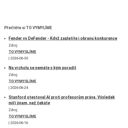
Přečtěte si TO VYMYLÍME
Fender vs DeFender - Když zaplatíte i obranu konkurence
Zdroj:
TO VYMYSLÍME
2026-06-30
Na vrcholu se nemáte s kým poradit
Zdroj:
TO VYMYSLÍME
2026-06-24
Stanford otestoval AI proti profesorům práva. Výsledek
míří jinam, než čekáte
Zdroj:
TO VYMYSLÍME
2026-06-16