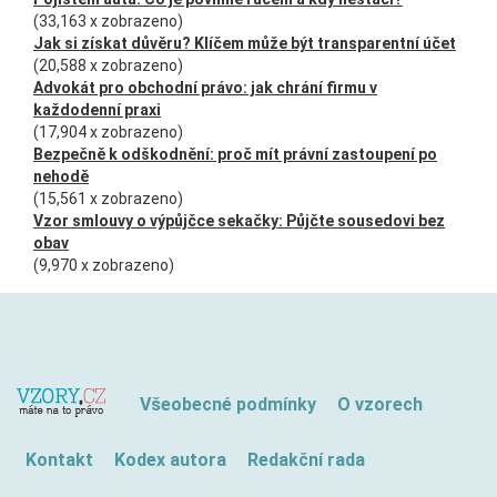
(33,163 x zobrazeno)
Jak si získat důvěru? Klíčem může být transparentní účet
(20,588 x zobrazeno)
Advokát pro obchodní právo: jak chrání firmu v
každodenní praxi
(17,904 x zobrazeno)
Bezpečně k odškodnění: proč mít právní zastoupení po
nehodě
(15,561 x zobrazeno)
Vzor smlouvy o výpůjčce sekačky: Půjčte sousedovi bez
obav
(9,970 x zobrazeno)
Všeobecné podmínky
O vzorech
Kontakt
Kodex autora
Redakční rada