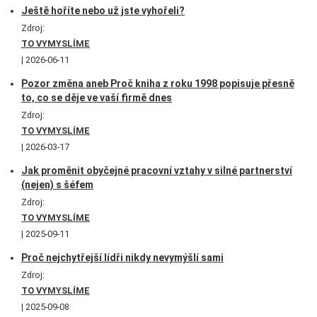
Ještě hoříte nebo už jste vyhořeli?
Zdroj:
TO VYMYSLÍME
2026-06-11
Pozor změna aneb Proč kniha z roku 1998 popisuje přesně
to, co se děje ve vaší firmě dnes
Zdroj:
TO VYMYSLÍME
2026-03-17
Jak proměnit obyčejné pracovní vztahy v silné partnerství
(nejen) s šéfem
Zdroj:
TO VYMYSLÍME
2025-09-11
Proč nejchytřejší lídři nikdy nevymýšlí sami
Zdroj:
TO VYMYSLÍME
2025-09-08