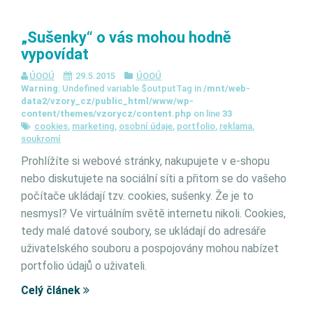
„Sušenky“ o vás mohou hodně
vypovídat
ÚOOÚ
29.5.2015
ÚOOÚ
Warning
: Undefined variable $outputTag in
/mnt/web-
data2/vzory_cz/public_html/www/wp-
content/themes/vzorycz/content.php
on line
33
cookies
,
marketing
,
osobní údaje
,
portfolio
,
reklama
,
soukromí
Prohlížíte si webové stránky, nakupujete v e-shopu
nebo diskutujete na sociální síti a přitom se do vašeho
počítače ukládají tzv. cookies, sušenky. Že je to
nesmysl? Ve virtuálním světě internetu nikoli. Cookies,
tedy malé datové soubory, se ukládají do adresáře
uživatelského souboru a pospojovány mohou nabízet
portfolio údajů o uživateli.
Celý článek