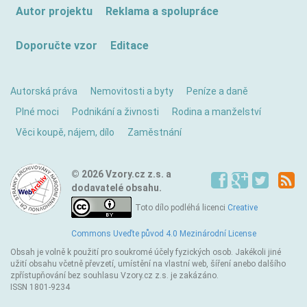
Autor projektu
Reklama a spolupráce
Doporučte vzor
Editace
Autorská práva
Nemovitosti a byty
Peníze a daně
Plné moci
Podnikání a živnosti
Rodina a manželství
Věci koupě, nájem, dílo
Zaměstnání
© 2026 Vzory.cz z.s. a
dodavatelé obsahu.
Toto dílo podléhá licenci
Creative
Commons Uveďte původ 4.0 Mezinárodní License
Obsah je volně k použití pro soukromé účely fyzických osob. Jakékoli jiné
užití obsahu včetně převzetí, umístění na vlastní web, šíření anebo dalšího
zpřístupňování bez souhlasu Vzory.cz z.s. je zakázáno.
ISSN 1801-9234