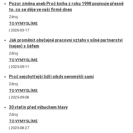
Pozor změna aneb Proč kniha z roku 1998 popisuje přesně
to, co se děje ve vaší firmě dnes
Zdroj:
TO VYMYSLÍME
2026-03-17
Jak proměnit obyčejné pracovní vztahy v silné partnerství
(nejen) s šéfem
Zdroj:
TO VYMYSLÍME
2025-09-11
Proč nejchytřejší lídři nikdy nevymýšlí sami
Zdroj:
TO VYMYSLÍME
2025-09-08
30 vteřin před výbuchem hlavy
Zdroj:
TO VYMYSLÍME
2025-08-27