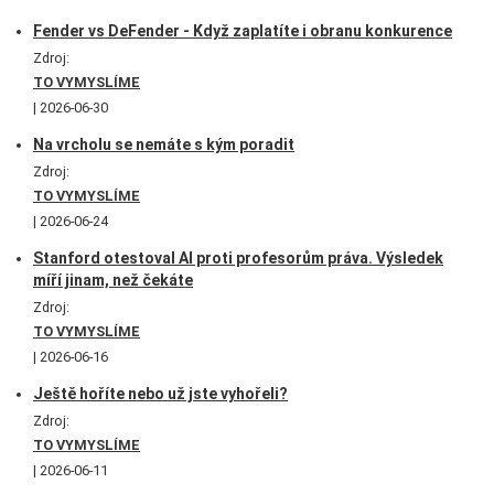
Fender vs DeFender - Když zaplatíte i obranu konkurence
Zdroj:
TO VYMYSLÍME
2026-06-30
Na vrcholu se nemáte s kým poradit
Zdroj:
TO VYMYSLÍME
2026-06-24
Stanford otestoval AI proti profesorům práva. Výsledek
míří jinam, než čekáte
Zdroj:
TO VYMYSLÍME
2026-06-16
Ještě hoříte nebo už jste vyhořeli?
Zdroj:
TO VYMYSLÍME
2026-06-11