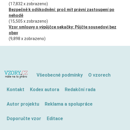
(17,832 x zobrazeno)
Bezpečně k odškodnění: proč mít právní zastoupení po
nehodě
(15,505 x zobrazeno)
Vzor smlouvy o výpůjčce sekačky: Půjčte sousedovi bez
obav
(9,898 x zobrazeno)
Všeobecné podmínky
O vzorech
Kontakt
Kodex autora
Redakční rada
Autor projektu
Reklama a spolupráce
Doporučte vzor
Editace