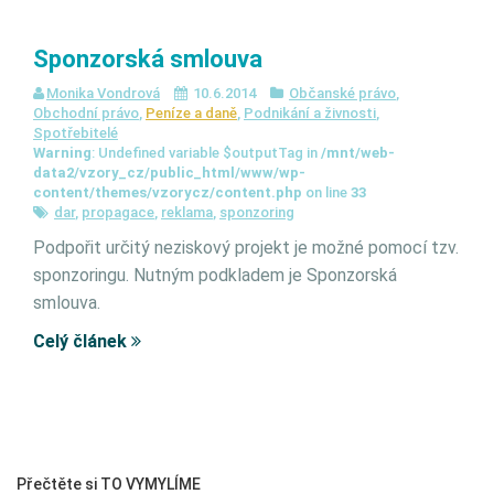
Sponzorská smlouva
Monika Vondrová
10.6.2014
Občanské právo
,
Obchodní právo
,
Peníze a daně
,
Podnikání a živnosti
,
Spotřebitelé
Warning
: Undefined variable $outputTag in
/mnt/web-
data2/vzory_cz/public_html/www/wp-
content/themes/vzorycz/content.php
on line
33
dar
,
propagace
,
reklama
,
sponzoring
Podpořit určitý neziskový projekt je možné pomocí tzv.
sponzoringu. Nutným podkladem je Sponzorská
smlouva.
Celý článek
Přečtěte si TO VYMYLÍME