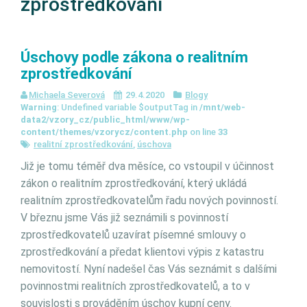
zprostředkování
Úschovy podle zákona o realitním
zprostředkování
Michaela Severová
29.4.2020
Blogy
Warning
: Undefined variable $outputTag in
/mnt/web-
data2/vzory_cz/public_html/www/wp-
content/themes/vzorycz/content.php
on line
33
realitní zprostředkování
,
úschova
Již je tomu téměř dva měsíce, co vstoupil v účinnost
zákon o realitním zprostředkování, který ukládá
realitním zprostředkovatelům řadu nových povinností.
V březnu jsme Vás již seznámili s povinností
zprostředkovatelů uzavírat písemné smlouvy o
zprostředkování a předat klientovi výpis z katastru
nemovitostí. Nyní nadešel čas Vás seznámit s dalšími
povinnostmi realitních zprostředkovatelů, a to v
souvislosti s prováděním úschov kupní ceny.