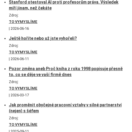
Stanford otestoval AI proti profesorům práva. Výsledek
míří jinam, než čekáte
Zdroj:
TO VYMYSLÍME
2026-06-16
Ještě hoříte nebo už jste vyhořeli?
Zdroj:
TO VYMYSLÍME
2026-06-11
Pozor změna aneb Proč kniha z roku 1998 popisuje přesně
to, co se děje ve vaší firmě dnes
Zdroj:
TO VYMYSLÍME
2026-03-17
Jak proměnit obyčejné pracovní vztahy v silné partnerství
(nejen) s šéfem
Zdroj:
TO VYMYSLÍME
2025-09-11