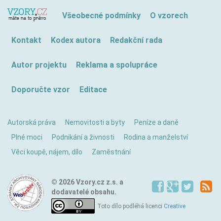
Všeobecné podmínky
O vzorech
Kontakt
Kodex autora
Redakční rada
Autor projektu
Reklama a spolupráce
Doporučte vzor
Editace
Autorská práva
Nemovitosti a byty
Peníze a daně
Plné moci
Podnikání a živnosti
Rodina a manželství
Věci koupě, nájem, dílo
Zaměstnání
© 2026 Vzory.cz z.s. a
dodavatelé obsahu.
Toto dílo podléhá licenci
Creative