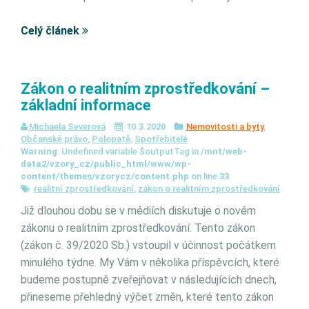
Celý článek
Zákon o realitním zprostředkování –
základní informace
Michaela Severová
10.3.2020
Nemovitosti a byty
,
Občanské právo
,
Polopatě
,
Spotřebitelé
Warning
: Undefined variable $outputTag in
/mnt/web-
data2/vzory_cz/public_html/www/wp-
content/themes/vzorycz/content.php
on line
33
realitní zprostředkování
,
zákon o realitním zprostředkování
Již dlouhou dobu se v médiích diskutuje o novém
zákonu o realitním zprostředkování. Tento zákon
(zákon č. 39/2020 Sb.) vstoupil v účinnost počátkem
minulého týd
ne. My Vám v několika příspěvcích, které
budeme postupně zveřejňovat v následujících dnech,
přineseme přehledný výčet změn, které tento zákon