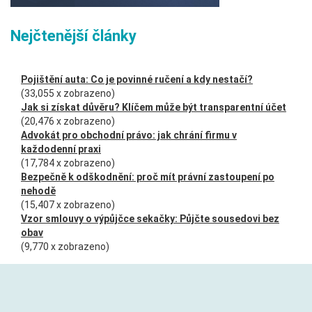
Nejčtenější články
Pojištění auta: Co je povinné ručení a kdy nestačí?
(33,055 x zobrazeno)
Jak si získat důvěru? Klíčem může být transparentní účet
(20,476 x zobrazeno)
Advokát pro obchodní právo: jak chrání firmu v
každodenní praxi
(17,784 x zobrazeno)
Bezpečně k odškodnění: proč mít právní zastoupení po
nehodě
(15,407 x zobrazeno)
Vzor smlouvy o výpůjčce sekačky: Půjčte sousedovi bez
obav
(9,770 x zobrazeno)