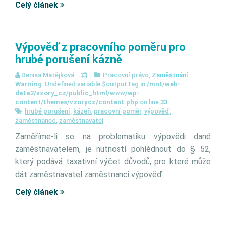
Celý článek
Výpověď z pracovního poměru pro
hrubé porušení kázně
Denisa Matějková
Pracovní právo
,
Zaměstnání
Warning
: Undefined variable $outputTag in
/mnt/web-
data2/vzory_cz/public_html/www/wp-
content/themes/vzorycz/content.php
on line
33
hrubé porušení
,
kázeň
,
pracovní poměr
,
výpověď
,
zaměstnanec
,
zaměstnavatel
Zaměříme-li se na problematiku výpovědi dané
zaměstnavatelem, je nutností pohlédnout do § 52,
který podává taxativní výčet důvodů, pro které může
dát zaměstnavatel zaměstnanci výpověď.
Celý článek