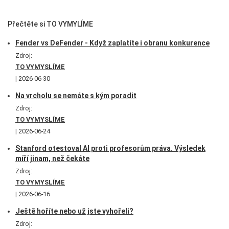
Přečtěte si TO VYMYLÍME
Fender vs DeFender - Když zaplatíte i obranu konkurence
Zdroj:
TO VYMYSLÍME
2026-06-30
Na vrcholu se nemáte s kým poradit
Zdroj:
TO VYMYSLÍME
2026-06-24
Stanford otestoval AI proti profesorům práva. Výsledek
míří jinam, než čekáte
Zdroj:
TO VYMYSLÍME
2026-06-16
Ještě hoříte nebo už jste vyhořeli?
Zdroj: