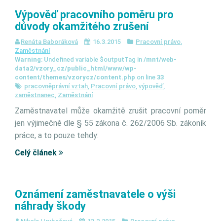
Výpověď pracovního poměru pro
důvody okamžitého zrušení
Renáta Baboráková
16.3.2015
Pracovní právo
,
Zaměstnání
Warning
: Undefined variable $outputTag in
/mnt/web-
data2/vzory_cz/public_html/www/wp-
content/themes/vzorycz/content.php
on line
33
pracovněprávní vztah
,
Pracovní právo
,
výpověď
,
zaměstnanec
,
Zaměstnání
Zaměstnavatel může okamžitě zrušit pracovní poměr
jen výjimečně dle § 55 zákona č. 262/2006 Sb. zákoník
práce, a to pouze tehdy:
Celý článek
Oznámení zaměstnavatele o výši
náhrady škody