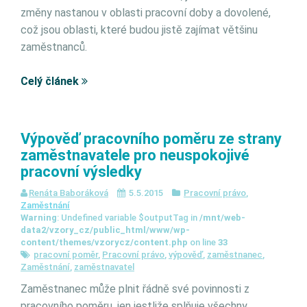
změny nastanou v oblasti pracovní doby a dovolené,
což jsou oblasti, které budou jistě zajímat většinu
zaměstnanců.
Celý článek
Výpověď pracovního poměru ze strany
zaměstnavatele pro neuspokojivé
pracovní výsledky
Renáta Baboráková
5.5.2015
Pracovní právo
,
Zaměstnání
Warning
: Undefined variable $outputTag in
/mnt/web-
data2/vzory_cz/public_html/www/wp-
content/themes/vzorycz/content.php
on line
33
pracovní poměr
,
Pracovní právo
,
výpověď
,
zaměstnanec
,
Zaměstnání
,
zaměstnavatel
Zaměstnanec může plnit řádně své povinnosti z
pracovního poměru, jen jestliže splňuje všechny