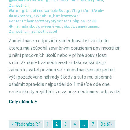
Nikola Hrubešová
13.2.2015
Pracovní právo
,
Zaměstnání
Warning
: Undefined variable $outputTag in
/mnt/web-
data2/vzory_cz/public_html/www/wp-
content/themes/vzorycz/content.php
on line
33
náhrada škody
,
svěřené věci
,
škody
,
zaměstnanec
,
Zaměstnání
,
zaměstnavatel
Zaměstnanec odpovídá zaměstnavateli za škodu,
kterou mu způsobil zaviněným porušením povinností při
plnění pracovních úkolů nebo v přímé souvislosti
s ním.Vznikne-li zaměstnavateli taková škoda, je
zaměstnavatel povinen se zaměstnancem projednat
výši požadované náhrady škody a tuto mu písemně
oznámit zpravidla nejpozději do 1 měsíce ode dne
vzniku škody a zjištění, že za ni zaměstnanec odpovídá.
Celý článek
« Předcházející
1
2
3
4
…
7
Další »