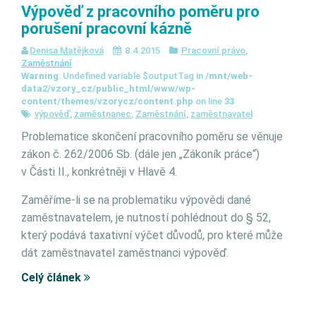
Výpověď z pracovního poměru pro
porušení pracovní kázně
Denisa Matějková
8.4.2015
Pracovní právo
,
Zaměstnání
Warning
: Undefined variable $outputTag in
/mnt/web-
data2/vzory_cz/public_html/www/wp-
content/themes/vzorycz/content.php
on line
33
výpověď
,
zaměstnanec
,
Zaměstnání
,
zaměstnavatel
Problematice skončení pracovního poměru se věnuje
zákon č. 262/2006 Sb. (dále jen „Zákoník práce“)
v Části II., konkrétněji v Hlavě 4.
Zaměříme-li se na problematiku výpovědi dané
zaměstnavatelem, je nutností pohlédnout do § 52,
který podává taxativní výčet důvodů, pro které může
dát zaměstnavatel zaměstnanci výpověď.
Celý článek