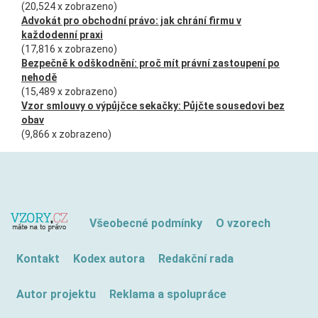
(20,524 x zobrazeno)
Advokát pro obchodní právo: jak chrání firmu v
každodenní praxi
(17,816 x zobrazeno)
Bezpečně k odškodnění: proč mít právní zastoupení po
nehodě
(15,489 x zobrazeno)
Vzor smlouvy o výpůjčce sekačky: Půjčte sousedovi bez
obav
(9,866 x zobrazeno)
Všeobecné podmínky
O vzorech
Kontakt
Kodex autora
Redakční rada
Autor projektu
Reklama a spolupráce