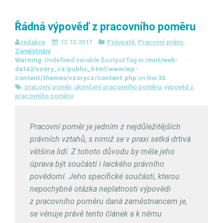
Řádná výpověď z pracovního poměru
redakce
13.10.2017
Polopatě
,
Pracovní právo
,
Zaměstnání
Warning
: Undefined variable $outputTag in
/mnt/web-
data2/vzory_cz/public_html/www/wp-
content/themes/vzorycz/content.php
on line
33
pracovní poměr
,
ukončení pracovního poměru
,
výpověd z
pracovního poměru
Pracovní poměr je jedním z nejdůležitějších
právních vztahů, s nimiž se v praxi setká drtivá
většina lidí. Z tohoto důvodu by měla jeho
úprava být součástí i laického právního
povědomí. Jeho specifické součásti, kterou
nepochybně otázka neplatnosti výpovědi
z pracovního poměru daná zaměstnancem je,
se věnuje právě tento článek a k němu