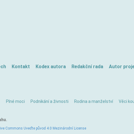
ech
Kontakt
Kodex autora
Redakční rada
Autor proj
ě
Plné moci
Podnikání a živnosti
Rodina a manželství
Věci kou
ahu.
tive Commons Uveďte původ 4.0 Mezinárodní License