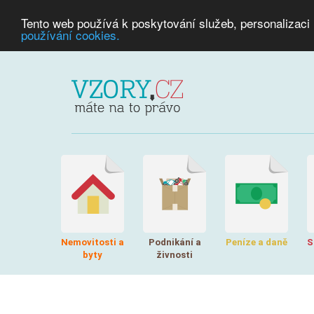
Tento web používá k poskytování služeb, personalizaci
používání cookies.
Nemovitosti a
Podnikání a
Peníze a daně
S
byty
živnosti