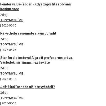
Fender vs DeFender - Když zaplatíte i obranu
konkurence
Zdroj:
TO VYMYSLÍME
2026-06-30
Na vrcholu se nemáte s kým poradit
Zdroj:
TO VYMYSLÍME
2026-06-24
Stanford otestoval AI proti profesorům práva.
Výsledek míří jinam, než čekáte
Zdroj:
TO VYMYSLÍME
2026-06-16
Ještě hoříte nebo už jste vyhořeli?
Zdroj:
TO VYMYSLÍME
2026-06-11