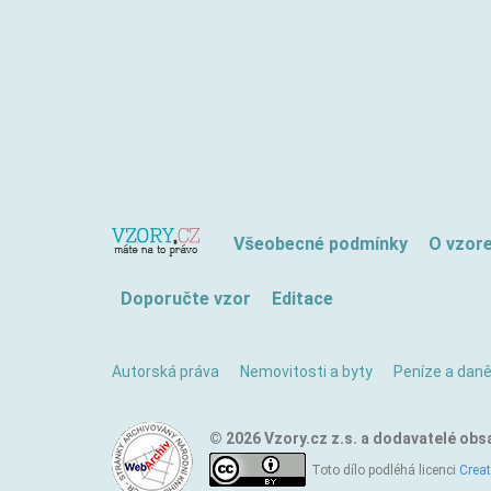
Všeobecné podmínky
O vzor
Doporučte vzor
Editace
Autorská práva
Nemovitosti a byty
Peníze a dan
© 2026 Vzory.cz z.s. a dodavatelé obs
Toto dílo podléhá licenci
Crea