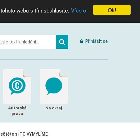
Ok!
 tohoto webu s tím souhlasíte.
Více o
Přihlásit se
Autorská
Na okraj
práva
řečtěte si TO VYMYLÍME