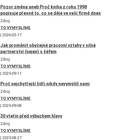
Pozor změna aneb Proč kniha z roku 1998
popisuje přesně to, co se děje ve vaší firmě dnes
Zdroj:
TO VYMYSLÍME
2026-03-17
Jak proměnit obyčejné pracovní vztahy v silné
partnerství (nejen) s šéfem
Zdroj:
TO VYMYSLÍME
2025-09-11
Proč nejchytřejší lídři nikdy nevymýšlí sami
Zdroj:
TO VYMYSLÍME
2025-09-08
30 vteřin před výbuchem hlavy
Zdroj:
TO VYMYSLÍME
2025-08-27