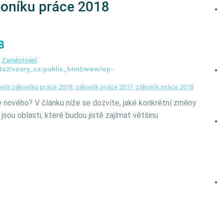
koníku práce 2018
8
,
Zaměstnání
ta2/vzory_cz/public_html/www/wp-
vela zákoníku práce 2018
,
zákoník práce 2017
,
zákoník práce 2018
e nového? V článku níže se dozvíte, jaké konkrétní změny
jsou oblasti, které budou jistě zajímat většinu