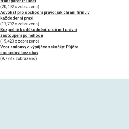
transparentní účet
(20,492 x zobrazeno)
Advokát pro obchodní právo: jak chrání firmu v
každodenní praxi
(17,792 x zobrazeno)
Bezpečně k odškodnění: proč mít právní
zastoupení po nehodě
(15,423 x zobrazeno)
Vzor smlouvy o výpůjčce sekačky: Půjčte
sousedovi bez obav
(9,778 x zobrazeno)