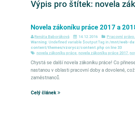
Výpis pro štítek:
novela zá
Novela zákoníku práce 2017 a 201
Renáta Baboráková
14.12.2016
Pracovní právo
Warning
: Undefined variable $outputTag in
/mnt/web-da
content/themes/vzorycz/content.php
on line
33
novela zákoníku práce
,
novela zákoníku práce 2017
,
no
Chystá se další novela zákoníku práce! Co přines
nastanou v oblasti pracovní doby a dovolené, což 
zaměstnanců.
Celý článek