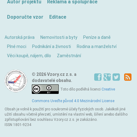
Autor projektu
Reklama a spolupráce
Doporučte vzor
Editace
Autorská práva
Nemovitosti a byty
Peníze a daně
Plné moci
Podnikání a živnosti
Rodina a manželství
Věci koupě, nájem, dílo
Zaměstnání
© 2026 Vzory.cz z.s. a
dodavatelé obsahu.
Toto dílo podléhá licenci
Creative
Commons Uveďte původ 4.0 Mezinárodní License
Obsah je volně k použití pro soukromé účely fyzických osob. Jakékoli jiné
užití obsahu včetně převzetí, umístění na vlastní web, šíření anebo dalšího
zpřístupňování bez souhlasu Vzory.cz z.s. je zakázáno.
ISSN 1801-9234