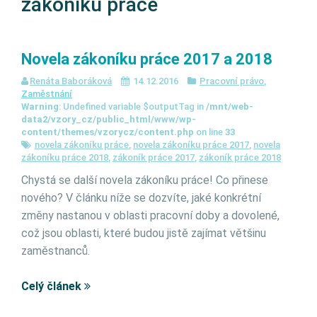
zákoníku práce
Novela zákoníku práce 2017 a 2018
Renáta Baboráková
14.12.2016
Pracovní právo
,
Zaměstnání
Warning
: Undefined variable $outputTag in
/mnt/web-
data2/vzory_cz/public_html/www/wp-
content/themes/vzorycz/content.php
on line
33
novela zákoníku práce
,
novela zákoníku práce 2017
,
novela
zákoníku práce 2018
,
zákoník práce 2017
,
zákoník práce 2018
Chystá se další novela zákoníku práce! Co přinese
nového? V článku níže se dozvíte, jaké konkrétní
změny nastanou v oblasti pracovní doby a dovolené,
což jsou oblasti, které budou jistě zajímat většinu
zaměstnanců.
Celý článek