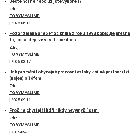
Ještě hoříte nebo už jste vyhořeli?
Zdroj:
TO VYMYSLÍME
2026-06-11
Pozor změna aneb Proč kniha z roku 1998 popisuje přesně
to, co se děje ve vaší firmě dnes
Zdroj:
TO VYMYSLÍME
2026-03-17
Jak proměnit obyčejné pracovní vztahy v silné partnerství
(nejen) s šéfem
Zdroj:
TO VYMYSLÍME
2025-09-11
Proč nejchytřejší lídři nikdy nevymýšlí sami
Zdroj:
TO VYMYSLÍME
2025-09-08