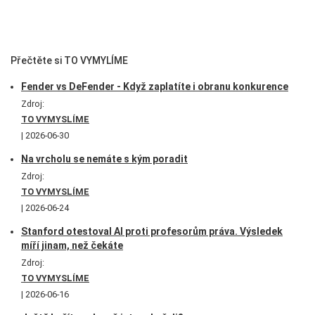
Přečtěte si TO VYMYLÍME
Fender vs DeFender - Když zaplatíte i obranu konkurence
Zdroj:
TO VYMYSLÍME
2026-06-30
Na vrcholu se nemáte s kým poradit
Zdroj:
TO VYMYSLÍME
2026-06-24
Stanford otestoval AI proti profesorům práva. Výsledek
míří jinam, než čekáte
Zdroj:
TO VYMYSLÍME
2026-06-16