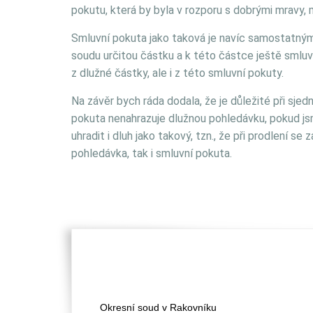
pokutu, která by byla v rozporu s dobrými mravy, 
Smluvní pokuta jako taková je navíc samostatným
soudu určitou částku a k této částce ještě smluv
z dlužné částky, ale i z této smluvní pokuty.
Na závěr bych ráda dodala, že je důležité při sje
pokuta nenahrazuje dlužnou pohledávku, pokud js
uhradit i dluh jako takový, tzn., že při prodlení s
pohledávka, tak i smluvní pokuta.
Okresní soud v Rakovníku