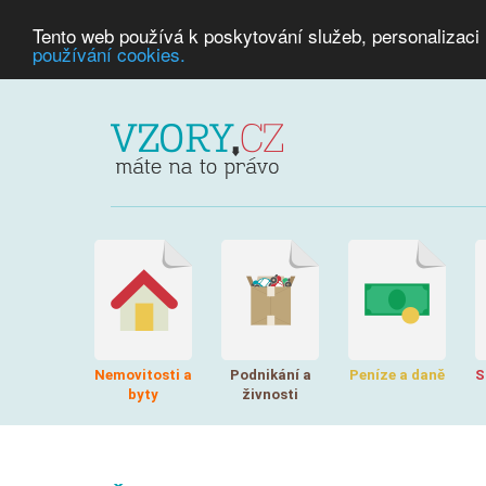
Tento web používá k poskytování služeb, personalizaci
používání cookies.
Nemovitosti a
Podnikání a
Peníze a daně
S
byty
živnosti