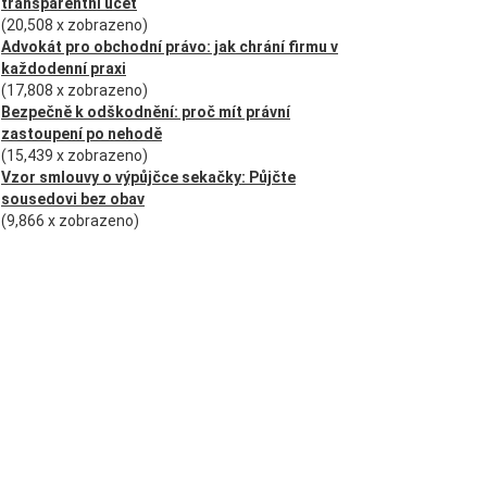
transparentní účet
(20,508 x zobrazeno)
Advokát pro obchodní právo: jak chrání firmu v
každodenní praxi
(17,808 x zobrazeno)
Bezpečně k odškodnění: proč mít právní
zastoupení po nehodě
(15,439 x zobrazeno)
Vzor smlouvy o výpůjčce sekačky: Půjčte
sousedovi bez obav
(9,866 x zobrazeno)