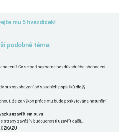
Dejte mu 5 hvězdiček!
řeší podobné téma:
obohacení? Co se pod pojmeme bezdůvodného obohacení
dy pro osvobození od soudních poplatků dle §...
ut, že za výkon práce mu bude poskytována naturální
vazku uzavřít smlouvu
strany zaváží v budoucnosti uzavřít další...
 ROZKAZU