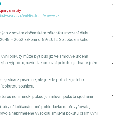
y
Spory a soudy
ta2/vzory_cz/public_html/www/wp-
vaných v novém občanském zákoníku utvrzení dluhu.
 2048 – 2052 zákona č. 89/2012 Sb., občanského
mluvní pokuty může být buď již ve smlouvě určena
jího výpočtu, navíc lze smluvní pokutu sjednat v jiném
ě sjednána písemně, ale je zde potřeba jistého
í pokutou souhlasí.
terou není nárok, pokud je smluvní pokuta sjednána.
např. aby několikanásobně pohledávku nepřevyšovala,
ávo a nepřiměřeně vysokou smluvní pokutu či smluvní