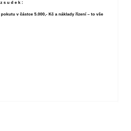
 z s u d e k :
 pokutu v částce 5.000,- Kč a náklady řízení – to vše