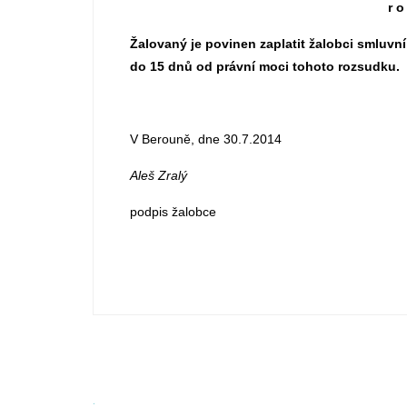
r o
Žalovaný je povinen zaplatit žalobci smluvní
do 15 dnů od právní moci tohoto rozsudku.
V Berouně, dne 30.7.2014
Aleš Zralý
podpis žalobce
.