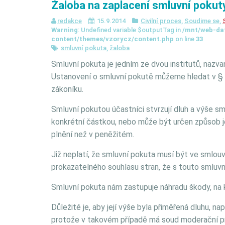
Žaloba na zaplacení smluvní pokut
redakce
15.9.2014
Civilní proces
,
Soudime se
,
Warning
: Undefined variable $outputTag in
/mnt/web-da
content/themes/vzorycz/content.php
on line
33
smluvní pokuta
,
žaloba
Smluvní pokuta je jedním ze dvou institutů, naz
Ustanovení o smluvní pokutě můžeme hledat v §
zákoníku.
Smluvní pokutou účastníci stvrzují dluh a výše s
konkrétní částkou, nebo může být určen způsob je
plnění než v peněžitém.
Již neplatí, že smluvní pokuta musí být ve smlouv
prokazatelného souhlasu stran, že s touto smluvn
Smluvní pokuta nám zastupuje náhradu škody, na k
Důležité je, aby její výše byla přiměřená dluhu, 
protože v takovém případě má soud moderační pr