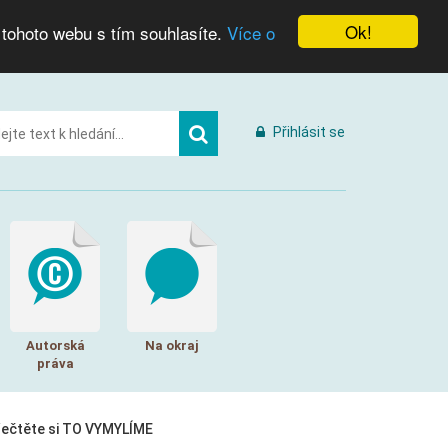
Ok!
 tohoto webu s tím souhlasíte.
Více o
Přihlásit se
Autorská
Na okraj
práva
řečtěte si TO VYMYLÍME