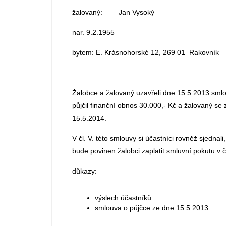
žalovaný: Jan Vysoký
nar. 9.2.1955
bytem: E. Krásnohorské 12, 269 01 Rakovník
Žalobce a žalovaný uzavřeli dne 15.5.2013 sml
půjčil finanční obnos 30.000,- Kč a žalovaný se z
15.5.2014.
V čl. V. této smlouvy si účastníci rovněž sjednal
bude povinen žalobci zaplatit smluvní pokutu v 
důkazy:
výslech účastníků
smlouva o půjčce ze dne 15.5.2013