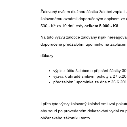
Žalovaný ovšem dlužnou částku žalobci zaplatil a
žalovanému oznámil doporučeným dopisem ze dn
500,- Kč za 10 dní, tedy
celkem 5.000,- Kč
.
Na tuto výzvu žalobce žalovaný nijak nereagova
doporučeně předžalobní upomínku na zaplacení 
důkazy:
výpis z účtu žalobce o připsání částky 3
výzva k úhradě smluvní pokuty z 27.5.20
předžalobní upomínka ze dne z 26.6.201
I přes tyto výzvy žalovaný žalobci smluvní poku
aby soud po provedeném dokazování vydal za pou
občanského zákoníku tento