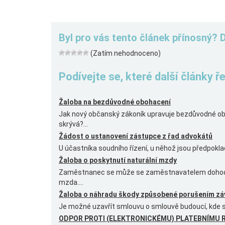
Byl pro vás tento článek přínosný? 
(Zatím nehodnoceno)
Podívejte se, které další články 
Žaloba na bezdůvodné obohacení
Jak nový občanský zákoník upravuje bezdůvodné 
skrývá?...
Žádost o ustanovení zástupce z řad advokátů
U účastníka soudního řízení, u něhož jsou předpokla
Žaloba o poskytnutí naturální mzdy
Zaměstnanec se může se zaměstnavatelem dohodno
mzda....
Žaloba o náhradu škody způsobené porušením zá
Je možné uzavřít smlouvu o smlouvě budoucí, kde se 
ODPOR PROTI (ELEKTRONICKÉMU) PLATEBNÍMU