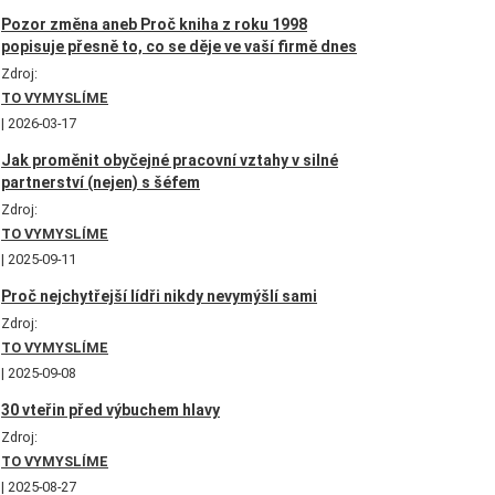
Pozor změna aneb Proč kniha z roku 1998
popisuje přesně to, co se děje ve vaší firmě dnes
Zdroj:
TO VYMYSLÍME
2026-03-17
Jak proměnit obyčejné pracovní vztahy v silné
partnerství (nejen) s šéfem
Zdroj:
TO VYMYSLÍME
2025-09-11
Proč nejchytřejší lídři nikdy nevymýšlí sami
Zdroj:
TO VYMYSLÍME
2025-09-08
30 vteřin před výbuchem hlavy
Zdroj:
TO VYMYSLÍME
2025-08-27