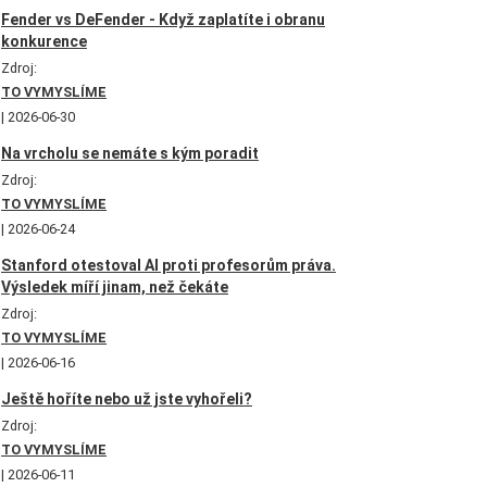
Fender vs DeFender - Když zaplatíte i obranu
konkurence
Zdroj:
TO VYMYSLÍME
2026-06-30
Na vrcholu se nemáte s kým poradit
Zdroj:
TO VYMYSLÍME
2026-06-24
Stanford otestoval AI proti profesorům práva.
Výsledek míří jinam, než čekáte
Zdroj:
TO VYMYSLÍME
2026-06-16
Ještě hoříte nebo už jste vyhořeli?
Zdroj:
TO VYMYSLÍME
2026-06-11