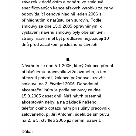
závazek k dodávkám a odběru ve smlouvě
specifikovaných kancelářských výrobků za ceny
odpovídající cenové hladině leden 2006 s
přihlédnutím k nárůstu cen surovin. Podle
smlouvy ze dne 15.9.2005 oprávněnými k
vystavení návrhu smlouvy byly obě smluvní
strany; návrh měl být předložen nejpozději 10
dnů před začátkem příslušného čtvrtletí.
III.
Návrhem ze dne 5.1.2006, který žalobce předal
příslušnému pracovníkovi žalovaného, a ten
převzetí potvrdil, žalobce požadoval uzavřít
smlouvu na 2. čtvrtletí 2006. Dohodnutá
akceptační lhůta je podle smlouvy ze dne
15.9.2005 deset dnů. Náš návrh písemně
akceptován nebyl a na základě našeho
telefonického dotazu nám příslušný pracovník
žalovaného, p. Jiří Antonín, sdělil, že smlouvu
na 2. a 3. čtvrtletí 2006 již nemíní uzavřít.
Důkaz: