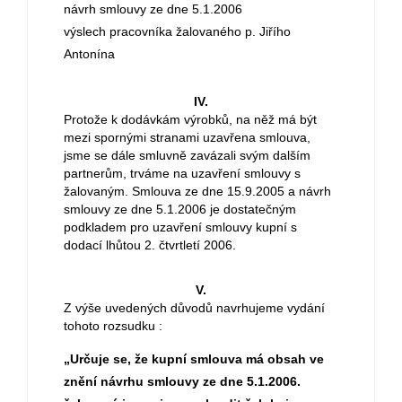
návrh smlouvy ze dne 5.1.2006
výslech pracovníka žalovaného p. Jiřího
Antonína
IV.
Protože k dodávkám výrobků, na něž má být
mezi spornými stranami uzavřena smlouva,
jsme se dále smluvně zavázali svým dalším
partnerům, trváme na uzavření smlouvy s
žalovaným. Smlouva ze dne 15.9.2005 a návrh
smlouvy ze dne 5.1.2006 je dostatečným
podkladem pro uzavření smlouvy kupní s
dodací lhůtou 2. čtvrtletí 2006.
V.
Z výše uvedených důvodů navrhujeme vydání
tohoto rozsudku :
„Určuje se, že kupní smlouva má obsah ve
znění návrhu smlouvy ze dne 5.1.2006.