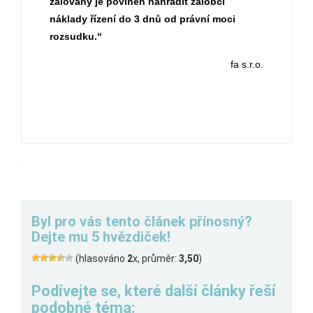
žalovaný je povinen nahradit žalobci
náklady řízení do 3 dnů od právní moci
rozsudku.“
fa s.r.o.
.
Byl pro vás tento článek přínosný?
Dejte mu 5 hvězdiček!
(hlasováno
2
x, průměr:
3,50
)
Podívejte se, které další články řeší
podobné téma: