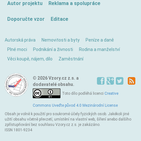
Autor projektu
Reklama a spolupráce
Doporučte vzor
Editace
Autorská práva
Nemovitosti a byty
Peníze a daně
Plné moci
Podnikání a živnosti
Rodina a manželství
Věci koupě, nájem, dílo
Zaměstnání
© 2026 Vzory.cz z.s. a
dodavatelé obsahu.
Toto dílo podléhá licenci
Creative
Commons Uveďte původ 4.0 Mezinárodní License
Obsah je volně k použití pro soukromé účely fyzických osob. Jakékoli jiné
užití obsahu včetně převzetí, umístění na vlastní web, šíření anebo dalšího
zpřístupňování bez souhlasu Vzory.cz z.s. je zakázáno.
ISSN 1801-9234