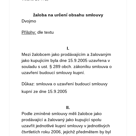
žaloba na určení obsahu smlouvy
Dvojmo
Přílohy:
dle textu
I.
Mezi žalobcem jako prodávajícím a žalovaným
jako kupujícím byla dne 15.9.2005 uzavřena v
souladu s ust. § 289 obch. zákoníku smlouva o
uzavření budoucí smlouvy kupní.
Důkaz: smlouva o uzavření budoucí smlouvy
kupní ze dne 15.9.2005
II.
Podle zmíněné smlouvy měli žalobce jako
prodávající a žalovaný jako kupující spolu
uzavřít jednotlivé kupní smlouvy v jednotlivých
čtvrtletích roku 2006, jejichž předmětem by byl