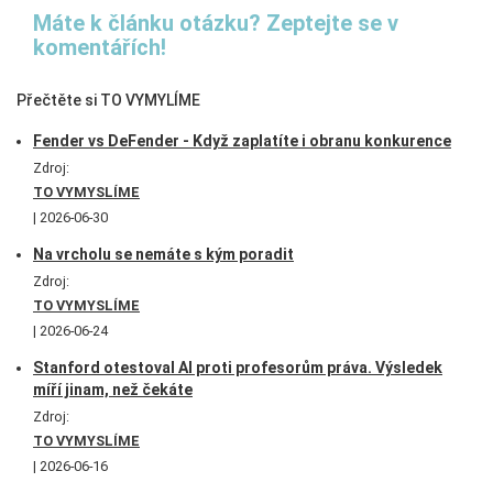
Máte k článku otázku? Zeptejte se v
komentářích!
Přečtěte si TO VYMYLÍME
Fender vs DeFender - Když zaplatíte i obranu konkurence
Zdroj:
TO VYMYSLÍME
2026-06-30
Na vrcholu se nemáte s kým poradit
Zdroj:
TO VYMYSLÍME
2026-06-24
Stanford otestoval AI proti profesorům práva. Výsledek
míří jinam, než čekáte
Zdroj:
TO VYMYSLÍME
2026-06-16