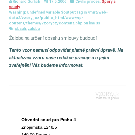
Richard Gurlich
17.5.2006
Civilní proces
,
Spory a
soudy
Warning
: Undefined variable $outputTag in
/mnt/web-
data2/vzory_cz/public_html/www/wp-
content/themes/vzorycz/content.php
on line
33
obsah
,
žaloba
Žaloba na určení obsahu smlouvy budoucí.
Tento vzor nemusí odpovídat platné právní úpravě. Na
aktualizaci vzoru naše redakce pracuje a o jejím
zveřejnění Vás budeme informovat.
Obvodní soud pro Prahu 4
Znojemská 1248/5
140 00 Praha 4