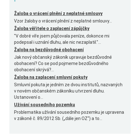
Žaloba o vrácení plnění z neplatné smlouvy
Vzor žaloby o vrácení plnění z neplatné smlouvy...
Žaloba věřitele o zaplacení zápůjčky
"V dobré víře jsem půjčovala peníze, dokonce mi
podepsal i uznání dluhu, ale nic nezaplatil."...
Žaloba na bezdůvodné obohacení
Jak nový občanský zákoník upravuje bezdůvodné
obohacení? Co se pod pojmeme bezdůvodného
obohacení skrývá?...
Žaloba na zaplacení smluvní pokuty
Smluvní pokuta je jedním ze dvou institutů, nazvaných
v novém občanském zákoníku utvrzení dluhu.
Ustanovení o...
Užívání sousedního pozemku
Problematika užívání sousedního pozemku je upravena
v zákoně č. 89/2012 Sb. („dále jen OZ“) a to...