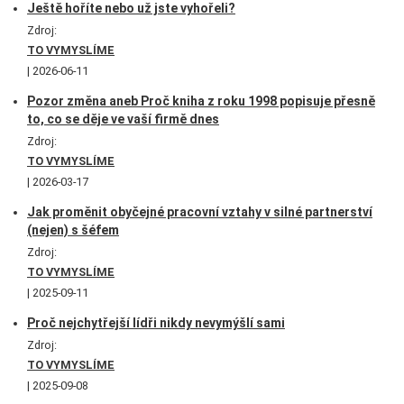
Ještě hoříte nebo už jste vyhořeli?
Zdroj:
TO VYMYSLÍME
2026-06-11
Pozor změna aneb Proč kniha z roku 1998 popisuje přesně
to, co se děje ve vaší firmě dnes
Zdroj:
TO VYMYSLÍME
2026-03-17
Jak proměnit obyčejné pracovní vztahy v silné partnerství
(nejen) s šéfem
Zdroj:
TO VYMYSLÍME
2025-09-11
Proč nejchytřejší lídři nikdy nevymýšlí sami
Zdroj:
TO VYMYSLÍME
2025-09-08