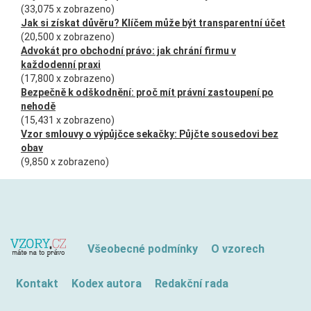
(33,075 x zobrazeno)
Jak si získat důvěru? Klíčem může být transparentní účet
(20,500 x zobrazeno)
Advokát pro obchodní právo: jak chrání firmu v
každodenní praxi
(17,800 x zobrazeno)
Bezpečně k odškodnění: proč mít právní zastoupení po
nehodě
(15,431 x zobrazeno)
Vzor smlouvy o výpůjčce sekačky: Půjčte sousedovi bez
obav
(9,850 x zobrazeno)
Všeobecné podmínky
O vzorech
Kontakt
Kodex autora
Redakční rada