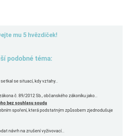
Dejte mu 5 hvězdiček!
řeší podobné téma:
etkal se situací, kdy vztahy...
kona č. 89/2012 Sb., občanského zákoníku jako...
lého bez souhlasu soudu
avebním spoření, která podstatným způsobem zjednodušuje
dat návrh na zrušení vyživovací...