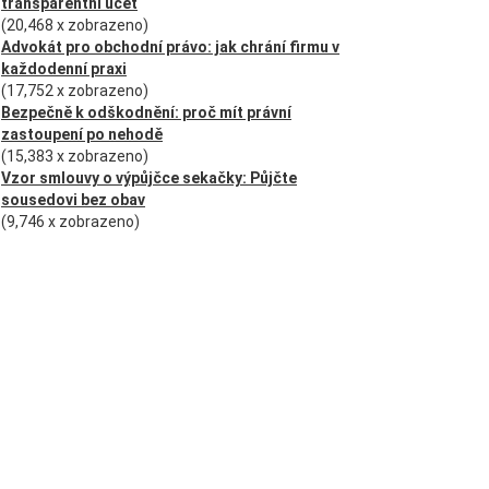
transparentní účet
(20,468 x zobrazeno)
Advokát pro obchodní právo: jak chrání firmu v
každodenní praxi
(17,752 x zobrazeno)
Bezpečně k odškodnění: proč mít právní
zastoupení po nehodě
(15,383 x zobrazeno)
Vzor smlouvy o výpůjčce sekačky: Půjčte
sousedovi bez obav
(9,746 x zobrazeno)