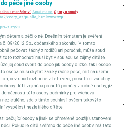
 do péče jiné osoby
odina a manželství
,
Soudime se
,
Spory a soudy
ta2/vzory_cz/public_html/www/wp-
prava styku
ým dětem a péči o ně. Dnešním tématem je svěření
na č. 89/2012 Sb., občanského zákoníku. V tomto
obně pečovat žádný z rodičů ani poručník, může soud
ž toto rozhodnutí musí být v souladu se zájmy dítěte.
ůže jej soud svěřit do péče jak osoby blízké, tak i osobě
tato osoba musí skýtat záruky řádné péče, mít na území
tím, než soud rozhodne v této věci, prošetří si všechny
ochrany dětí, zejména prošetří poměry v rodině osoby, jíž
nné domácnosti této osoby podmínky pro výchovu
 u nezletilého, zda s tímto souhlasí, ovšem takovýto
ní vyspělost nezletilého dítěte.
i pečující osoby a jinak se přiměřeně použijí ustanovení
péči. Pokud je dítě svěřeno do péče jiné osoby, má tato