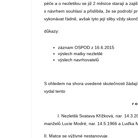
péče a o nezletilou se již 2 měsíce starají a zaj
s návrhem souhlasí a přislíbila, že se podrobí pr
vykonávat řádně, avšak tyto její sliby vždy skonč
důkazy:
záznam OSPOD z 16.6.2015
výslech matky nezletilé
výslech navrhovatelů
S ohledem na shora uvedené skutečnosti žádaj
vydal tento
r o
I. Nezletilá Svatava Křížková, nar. 14.3.201
manželů Lucie Modré, nar. 14.5.1966 a Luďka M
II. Matce se výživné nestanovuje.