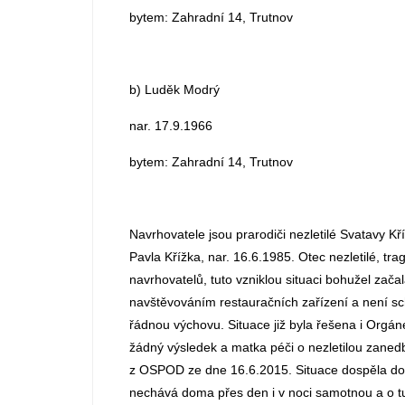
bytem: Zahradní 14, Trutnov
b) Luděk Modrý
nar. 17.9.1966
bytem: Zahradní 14, Trutnov
Navrhovatele jsou prarodiči nezletilé Svatavy Kř
Pavla Křížka, nar. 16.6.1985. Otec nezletilé, tr
navrhovatelů, tuto vzniklou situaci bohužel zač
navštěvováním restauračních zařízení a není scho
řádnou výchovu. Situace již byla řešena i Orgán
žádný výsledek a matka péči o nezletilou zaned
z OSPOD ze dne 16.6.2015. Situace dospěla do t
nechává doma přes den i v noci samotnou a o tut