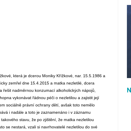
ížkové, která je dcerou Moniky Křížkové, nar. 15.5.1986 a
agicky zemřel dne 15.4.2015 a matka nezletilé, dcera
N
ala řešit nadměrnou konzumací alkoholických nápojů,
pna vykonávat řádnou péči o nezletilou a zajistit její
em sociálně právní ochrany dětí, avšak toto nemělo
bává i nadále a toto je zaznamenáno i v záznamu
akového stavu, že po zjištění, že matka nezletilou
o se nestará, vzali si navrhovatelé nezletilou do své