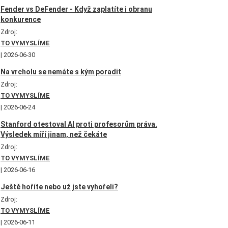
Fender vs DeFender - Když zaplatíte i obranu
konkurence
Zdroj:
TO VYMYSLÍME
2026-06-30
Na vrcholu se nemáte s kým poradit
Zdroj:
TO VYMYSLÍME
2026-06-24
Stanford otestoval AI proti profesorům práva.
Výsledek míří jinam, než čekáte
Zdroj:
TO VYMYSLÍME
2026-06-16
Ještě hoříte nebo už jste vyhořeli?
Zdroj:
TO VYMYSLÍME
2026-06-11