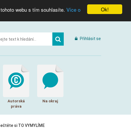
Ok!
 tohoto webu s tím souhlasíte.
Více o
Přihlásit se
Autorská
Na okraj
práva
řečtěte si TO VYMYLÍME