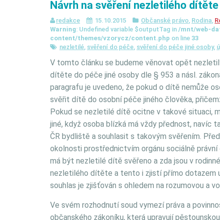
Návrh na svěření nezletilého dítěte
redakce
15.10.2015
Občanské právo
,
Rodina
,
R
Warning
: Undefined variable $outputTag in
/mnt/web-da
content/themes/vzorycz/content.php
on line
33
nezletilé
,
svěření do péče
,
svěření do péče jiné osoby
,
ú
V tomto článku se budeme věnovat opět nezletil
dítěte do péče jiné osoby dle § 953 a násl. záko
paragrafu je uvedeno, že pokud o dítě nemůže os
svěřit dítě do osobní péče jiného člověka, přičem
Pokud se nezletilé dítě ocitne v takové situaci, m
jiné, když osoba blízká má vždy přednost, navíc 
ČR bydliště a souhlasit s takovým svěřením. Před 
okolnosti prostřednictvím orgánu sociálně právní 
má být nezletilé dítě svěřeno a zda jsou v rodi
nezletilého dítěte a tento i zjistí přímo dotazem
souhlas je zjišťován s ohledem na rozumovou a vol
Ve svém rozhodnutí soud vymezí práva a povinnost
občanského zákoníku, která upravují pěstounskou 