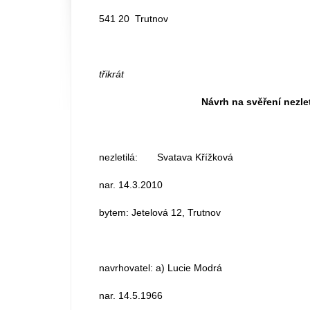
541 20 Trutnov
třikrát
Návrh na svěření nezle
nezletilá: Svatava Křížková
nar. 14.3.2010
bytem: Jetelová 12, Trutnov
navrhovatel: a) Lucie Modrá
nar. 14.5.1966