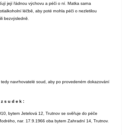
išťují její řádnou výchovu a péči o ní. Matka sama
otialkoholní léčbě, aby poté mohla péči o nezletilou
ili bezvýsledně.
í tedy navrhovatelé soud, aby po provedeném dokazování
 z s u d e k :
0, bytem Jetelová 12, Trutnov se svěřuje do péče
odrého, nar. 17.9.1966 oba bytem Zahradní 14, Trutnov.