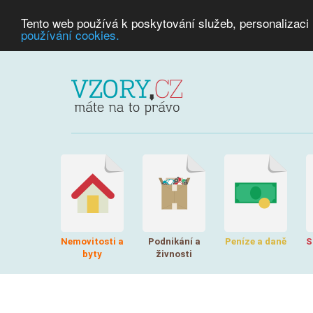
Tento web používá k poskytování služeb, personalizaci
používání cookies.
Nemovitosti a
Podnikání a
Peníze a daně
S
byty
živnosti