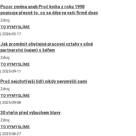
Pozor změna aneb Proč kniha z roku 1998
popisuje přesně to, co se děje ve vaší firmě dnes
Zdroj:
TO VYMYSLÍME
2026-03-17
Jak proměnit obyčejné pracovní vztahy v silné
partnerství (nejen) s šéfem
Zdroj:
TO VYMYSLÍME
2025-09-11
Proč nejchytřejší lídři nikdy nevymýšlí sami
Zdroj:
TO VYMYSLÍME
2025-09-08
30 vteřin před výbuchem hlavy
Zdroj:
TO VYMYSLÍME
2025-08-27