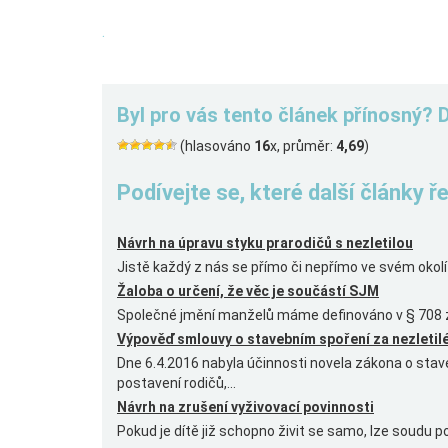
.
Byl pro vás tento článek přínosný? 
(hlasováno
16
x, průměr:
4,69
)
Podívejte se, které další články 
Návrh na úpravu styku prarodičů s nezletilou
Jistě každý z nás se přímo či nepřímo ve svém okolí s
Žaloba o určení, že věc je součástí SJM
Společné jmění manželů máme definováno v § 708 zá
Výpověď smlouvy o stavebním spoření za nezleti
Dne 6.4.2016 nabyla účinnosti novela zákona o st
postavení rodičů,...
Návrh na zrušení vyživovací povinnosti
Pokud je dítě již schopno živit se samo, lze soudu po