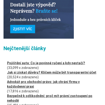
Nejčtenější články
Pojištění auta: Co je povinné ručení a kdy nestačí?
(33,099 x zobrazeno)
Jak si získat důvěru? Klíčem může být transparentní účet
(20,524 x zobrazeno)
Advokát pro obchodní právo: jak chrání firmu v
každodenní praxi
(17,816 x zobrazeno)
Bezpečně k odškodnění: proč mít právní zastoupení po
nehodě