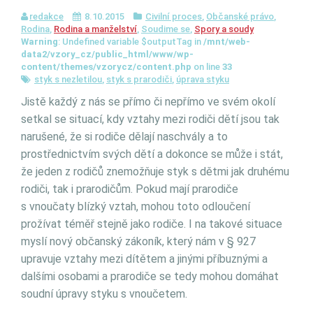
redakce
8.10.2015
Civilní proces
,
Občanské právo
,
Rodina
,
Rodina a manželství
,
Soudime se
,
Spory a soudy
Warning
: Undefined variable $outputTag in
/mnt/web-
data2/vzory_cz/public_html/www/wp-
content/themes/vzorycz/content.php
on line
33
styk s nezletilou
,
styk s prarodiči
,
úprava styku
Jistě každý z nás se přímo či nepřímo ve svém okolí
setkal se situací, kdy vztahy mezi rodiči dětí jsou tak
narušené, že si rodiče dělají naschvály a to
prostřednictvím svých dětí a dokonce se může i stát,
že jeden z rodičů znemožňuje styk s dětmi jak druhému
rodiči, tak i prarodičům. Pokud mají prarodiče
s vnoučaty blízký vztah, mohou toto odloučení
prožívat téměř stejně jako rodiče. I na takové situace
myslí nový občanský zákoník, který nám v § 927
upravuje vztahy mezi dítětem a jinými příbuznými a
dalšími osobami a prarodiče se tedy mohou domáhat
soudní úpravy styku s vnoučetem.