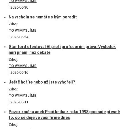
TO VYMYSLÍME
2026-06-30
Na vrcholu se nemáte s kým poradit
Zdroj:
TO VYMYSLÍME
2026-06-24
Stanford otestoval AI proti profesorům práva. Výsledek
míří jinam, než čekáte
Zdroj:
TO VYMYSLÍME
2026-06-16
Ještě hoříte nebo už jste vyhořeli?
Zdroj:
TO VYMYSLÍME
2026-06-11
Pozor změna aneb Proč kniha z roku 1998 popisuje přesně
to, co se děje ve vaší firmě dnes
Zdroj: