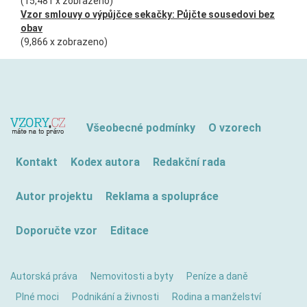
(15,481 x zobrazeno)
Vzor smlouvy o výpůjčce sekačky: Půjčte sousedovi bez
obav
(9,866 x zobrazeno)
Všeobecné podmínky
O vzorech
Kontakt
Kodex autora
Redakční rada
Autor projektu
Reklama a spolupráce
Doporučte vzor
Editace
Autorská práva
Nemovitosti a byty
Peníze a daně
Plné moci
Podnikání a živnosti
Rodina a manželství