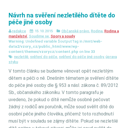
Návrh na svěření nezletilého dítěte do
péče jiné osoby
redakce
15.10.2015
Občanské právo
,
Rodina
,
Rodina a
manželství
,
Soudime se
,
Spory a soudy
Warning
: Undefined variable $outputTag in
/mnt/web-
data2/vzory_cz/public_html/www/wp-
content/themes/vzorycz/content.php
on line
33
nezletilé
,
svěření do péče
,
svěření do péče jiné osoby
,
úprava
styku
V tomto článku se budeme věnovat opět nezletilým
dětem a péči o ně. Dnešním tématem je svěření dítěte
do péče jiné osoby dle § 953 a násl. zákona č. 89/2012
Sb., občanského zákoníku. V tomto paragrafu je
uvedeno, že pokud o dítě nemůže osobně pečovat
žádný z rodičů ani poručník, může soud svěřit dítě do
osobní péče jiného člověka, přičemž toto rozhodnutí
musí být v souladu se zájmy dítěte. Pokud se nezletilé