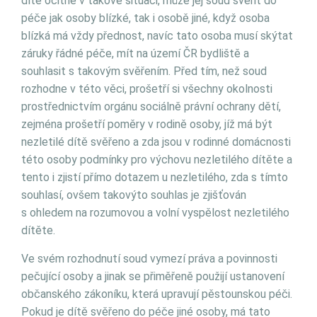
dítě ocitne v takové situaci, může jej soud svěřit do
péče jak osoby blízké, tak i osobě jiné, když osoba
blízká má vždy přednost, navíc tato osoba musí skýtat
záruky řádné péče, mít na území ČR bydliště a
souhlasit s takovým svěřením. Před tím, než soud
rozhodne v této věci, prošetří si všechny okolnosti
prostřednictvím orgánu sociálně právní ochrany dětí,
zejména prošetří poměry v rodině osoby, jíž má být
nezletilé dítě svěřeno a zda jsou v rodinné domácnosti
této osoby podmínky pro výchovu nezletilého dítěte a
tento i zjistí přímo dotazem u nezletilého, zda s tímto
souhlasí, ovšem takovýto souhlas je zjišťován
s ohledem na rozumovou a volní vyspělost nezletilého
dítěte.
Ve svém rozhodnutí soud vymezí práva a povinnosti
pečující osoby a jinak se přiměřeně použijí ustanovení
občanského zákoníku, která upravují pěstounskou péči.
Pokud je dítě svěřeno do péče jiné osoby, má tato