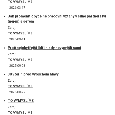
TO VYMYSLÍME
2026-03-17
Jak proměnit obyčejné pracovní vztahy v silné partnerství
(nejen) s šéfem
Zdroj:
TO VYMYSLÍME
2025-09-11
Proč nejchytřejší lídři nikdy nevymýšlí sami
Zdroj:
TO VYMYSLÍME
2025-09-08
30 vteřin před výbuchem hlavy
Zdroj:
TO VYMYSLÍME
2025-08-27
TO VYMYSLÍME
Zdroj:
TO VYMYSLÍME