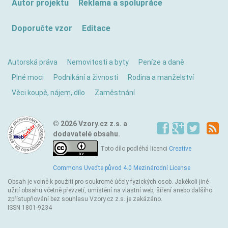
Autor projektu
Reklama a spolupráce
Doporučte vzor
Editace
Autorská práva
Nemovitosti a byty
Peníze a daně
Plné moci
Podnikání a živnosti
Rodina a manželství
Věci koupě, nájem, dílo
Zaměstnání
© 2026 Vzory.cz z.s. a
dodavatelé obsahu.
Toto dílo podléhá licenci
Creative
Commons Uveďte původ 4.0 Mezinárodní License
Obsah je volně k použití pro soukromé účely fyzických osob. Jakékoli jiné
užití obsahu včetně převzetí, umístění na vlastní web, šíření anebo dalšího
zpřístupňování bez souhlasu Vzory.cz z.s. je zakázáno.
ISSN 1801-9234