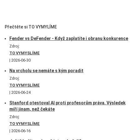
Přečtěte si TO VYMYLÍME
Fender vs DeFender - Když zaplatíte i obranu konkurence
Zdroj:
TO VYMYSLÍME
2026-06-30
Na vrcholu se nemáte s kým poradit
Zdroj:
TO VYMYSLÍME
2026-06-24
Stanford otestoval AI proti profesorům práva. Výsledek
míří jinam, než čekáte
Zdroj:
TO VYMYSLÍME
2026-06-16