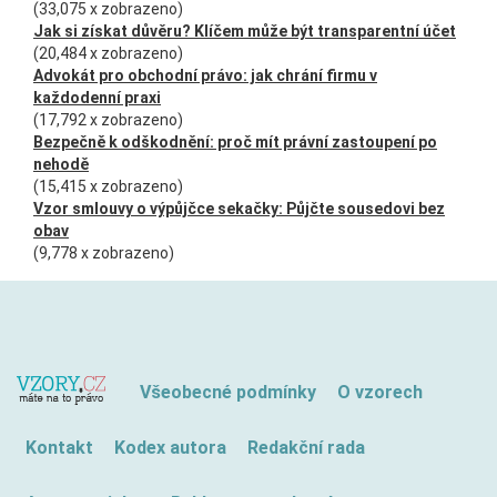
(33,075 x zobrazeno)
Jak si získat důvěru? Klíčem může být transparentní účet
(20,484 x zobrazeno)
Advokát pro obchodní právo: jak chrání firmu v
každodenní praxi
(17,792 x zobrazeno)
Bezpečně k odškodnění: proč mít právní zastoupení po
nehodě
(15,415 x zobrazeno)
Vzor smlouvy o výpůjčce sekačky: Půjčte sousedovi bez
obav
(9,778 x zobrazeno)
Všeobecné podmínky
O vzorech
Kontakt
Kodex autora
Redakční rada