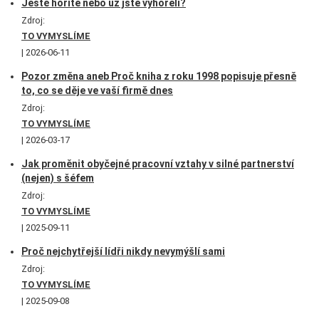
Ještě hoříte nebo už jste vyhořeli?
Zdroj:
TO VYMYSLÍME
2026-06-11
Pozor změna aneb Proč kniha z roku 1998 popisuje přesně
to, co se děje ve vaší firmě dnes
Zdroj:
TO VYMYSLÍME
2026-03-17
Jak proměnit obyčejné pracovní vztahy v silné partnerství
(nejen) s šéfem
Zdroj:
TO VYMYSLÍME
2025-09-11
Proč nejchytřejší lídři nikdy nevymýšlí sami
Zdroj:
TO VYMYSLÍME
2025-09-08