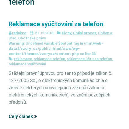
telefon
Reklamace vyúčtování za telefon
redakce
21.12.2016
Blogy
,
Civilní proces
,
Občan a
úřad
,
Občanské právo
Warning
: Undefined variable $outputTag in
/mnt/web-
data2/vzory_cz/public_html/www/wp-
content/themes/vzorycz/content.php
on line
33
reklamace
,
reklamace telefon
,
reklamace účtu za telefon
,
reklamace vyúčtování
Stěžejní právní úpravou pro tento případ je zákon č.
127/2005 Sb., o elektronických komunikacích a o
změně některých souvisejících zákonů (zákon o
elektronických komunikacích), ve znění pozdějších
předpisů.
Celý článek