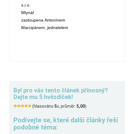
s.r.o. Pe
Mlynář
zastoupena Antonínem
Marcipánem, jednatelem
.
Byl pro vás tento článek přínosný?
Dejte mu 5 hvězdiček!
(hlasováno
5
x, průměr:
5,00
)
Podívejte se, které další články řeší
podobné téma: