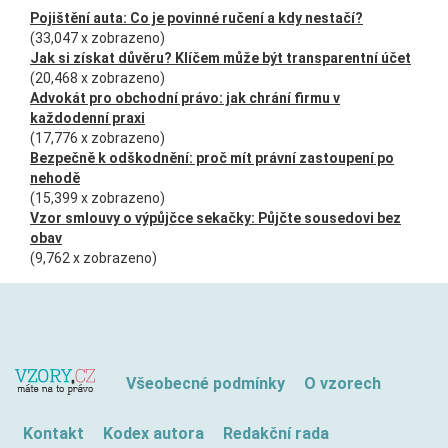
Pojištění auta: Co je povinné ručení a kdy nestačí?
(33,047 x zobrazeno)
Jak si získat důvěru? Klíčem může být transparentní účet
(20,468 x zobrazeno)
Advokát pro obchodní právo: jak chrání firmu v
každodenní praxi
(17,776 x zobrazeno)
Bezpečně k odškodnění: proč mít právní zastoupení po
nehodě
(15,399 x zobrazeno)
Vzor smlouvy o výpůjčce sekačky: Půjčte sousedovi bez
obav
(9,762 x zobrazeno)
Všeobecné podmínky
O vzorech
Kontakt
Kodex autora
Redakční rada