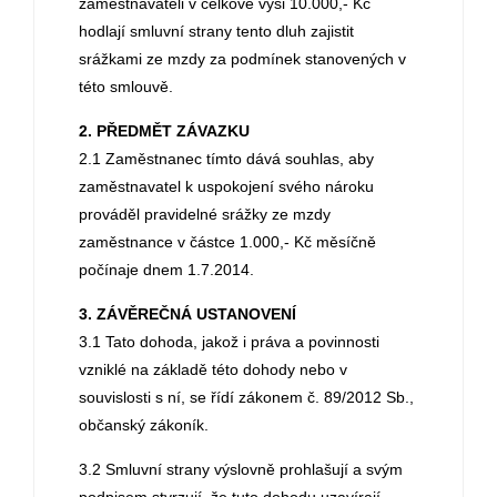
zaměstnavateli v celkové výši 10.000,- Kč
hodlají smluvní strany tento dluh zajistit
srážkami ze mzdy za podmínek stanovených v
této smlouvě.
2. PŘEDMĚT ZÁVAZKU
2.1 Zaměstnanec tímto dává souhlas, aby
zaměstnavatel k uspokojení svého nároku
prováděl pravidelné srážky ze mzdy
zaměstnance v částce 1.000,- Kč měsíčně
počínaje dnem 1.7.2014.
3. ZÁVĚREČNÁ USTANOVENÍ
3.1 Tato dohoda, jakož i práva a povinnosti
vzniklé na základě této dohody nebo v
souvislosti s ní, se řídí zákonem č. 89/2012 Sb.,
občanský zákoník.
3.2 Smluvní strany výslovně prohlašují a svým