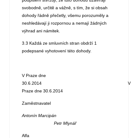
podpisem stvrzují, že tuto dohodu uzavírají
svobodně, určitě a vážně, s tím, že si obsah
dohody řádně přečetly, všemu porozuměly a
neshledávají ji rozpornou a nemají žádných
výhrad ani námitek.
3.3 Každá ze smluvních stran obdrží 1
podepsané vyhotovení této dohody.
V Praze dne
30.6.2014 V
Praze dne 30.6.2014
Zaměstnavatel Zamě
Antonín Marcipán
Petr Mlynář
Alfa