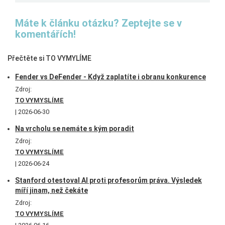
Máte k článku otázku? Zeptejte se v
komentářích!
Přečtěte si TO VYMYLÍME
Fender vs DeFender - Když zaplatíte i obranu konkurence
Zdroj:
TO VYMYSLÍME
2026-06-30
Na vrcholu se nemáte s kým poradit
Zdroj:
TO VYMYSLÍME
2026-06-24
Stanford otestoval AI proti profesorům práva. Výsledek
míří jinam, než čekáte
Zdroj:
TO VYMYSLÍME