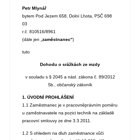
Petr Mlynář
bytem Pod Jezem 658, Dolní Lhota, PSČ 698
03
r.č. 810516/8961
(dále jen „
zaměstnanec“
)
tuto
Dohodu o srážkách ze mzdy
v souladu s § 2045 a násl. zákona č. 89/2012
Sb., občanský zákoník
1. ÚVODNÍ PROHLÁŠENÍ
1.1 Zaměstnanec je v pracovněprávním poměru
u zaměstnavatele na pozici technik na základě
pracovní smlouvy ze dne 3.3.2011.
1.2 S ohledem na dluh zaměstnance vůči