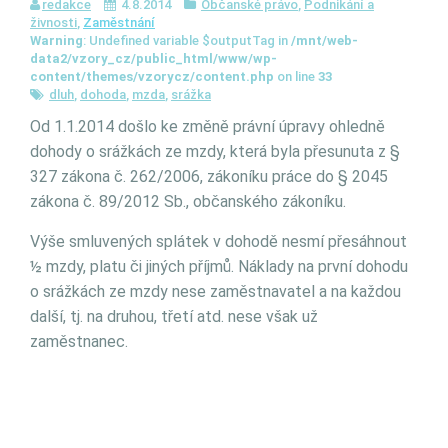
redakce
4.8.2014
Občanské právo
,
Podnikání a
živnosti
,
Zaměstnání
Warning
: Undefined variable $outputTag in
/mnt/web-
data2/vzory_cz/public_html/www/wp-
content/themes/vzorycz/content.php
on line
33
dluh
,
dohoda
,
mzda
,
srážka
Od 1.1.2014 došlo ke změně právní úpravy ohledně
dohody o srážkách ze mzdy, která byla přesunuta z §
327 zákona č. 262/2006, zákoníku práce do § 2045
zákona č. 89/2012 Sb., občanského zákoníku.
Výše smluvených splátek v dohodě nesmí přesáhnout
½ mzdy, platu či jiných příjmů. Náklady na první dohodu
o srážkách ze mzdy nese zaměstnavatel a na každou
další, tj. na druhou, třetí atd. nese však už
zaměstnanec.