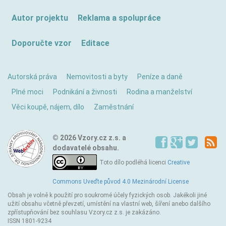
Autor projektu
Reklama a spolupráce
Doporučte vzor
Editace
Autorská práva
Nemovitosti a byty
Peníze a daně
Plné moci
Podnikání a živnosti
Rodina a manželství
Věci koupě, nájem, dílo
Zaměstnání
© 2026 Vzory.cz z.s. a
dodavatelé obsahu.
Toto dílo podléhá licenci
Creative
Commons Uveďte původ 4.0 Mezinárodní License
Obsah je volně k použití pro soukromé účely fyzických osob. Jakékoli jiné
užití obsahu včetně převzetí, umístění na vlastní web, šíření anebo dalšího
zpřístupňování bez souhlasu Vzory.cz z.s. je zakázáno.
ISSN 1801-9234