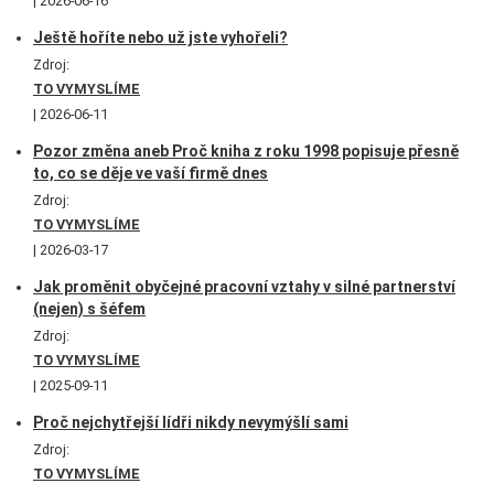
2026-06-16
Ještě hoříte nebo už jste vyhořeli?
Zdroj:
TO VYMYSLÍME
2026-06-11
Pozor změna aneb Proč kniha z roku 1998 popisuje přesně
to, co se děje ve vaší firmě dnes
Zdroj:
TO VYMYSLÍME
2026-03-17
Jak proměnit obyčejné pracovní vztahy v silné partnerství
(nejen) s šéfem
Zdroj:
TO VYMYSLÍME
2025-09-11
Proč nejchytřejší lídři nikdy nevymýšlí sami
Zdroj:
TO VYMYSLÍME