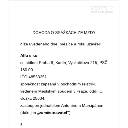
DOHODA O SRÁŽKÁCH ZE MZDY
níže uvedeného dne, měsíce a roku uzavřeli
Alfa s.r.o.
se sídlem Praha 8, Karlín, Vyskočilova 215, PSČ
180 00
IČO 48563251
společnost zapsaná v obchodním rejstříku
vedeném Městským soudem v Praze, oddíl C,
vložka 25634,
zastoupen jednatelem Antonínem Marcipánem
(dále jen
„zaměstnavatel“
)
a