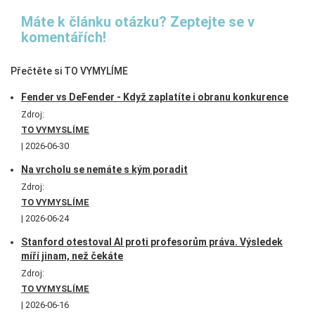
Máte k článku otázku? Zeptejte se v
komentářích!
Přečtěte si TO VYMYLÍME
Fender vs DeFender - Když zaplatíte i obranu konkurence
Zdroj:
TO VYMYSLÍME
2026-06-30
Na vrcholu se nemáte s kým poradit
Zdroj:
TO VYMYSLÍME
2026-06-24
Stanford otestoval AI proti profesorům práva. Výsledek
míří jinam, než čekáte
Zdroj:
TO VYMYSLÍME
2026-06-16