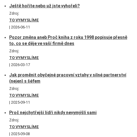
Ještě hoříte nebo už jste vyhořeli?
Zdroj:
TO VYMYSLÍME
2026-06-11
Pozor změna aneb Proč kniha z roku 1998 popisuje přesně
to, co se děje ve vaší firmě dnes
Zdroj:
TO VYMYSLÍME
2026-03-17
Jak proměnit obyčejné pracovní vztahy v silné partnerství
(nejen) s šéfem
Zdroj:
TO VYMYSLÍME
2025-09-11
Proč nejchytřejší lídři nikdy nevymýšlí sami
Zdroj:
TO VYMYSLÍME
2025-09-08