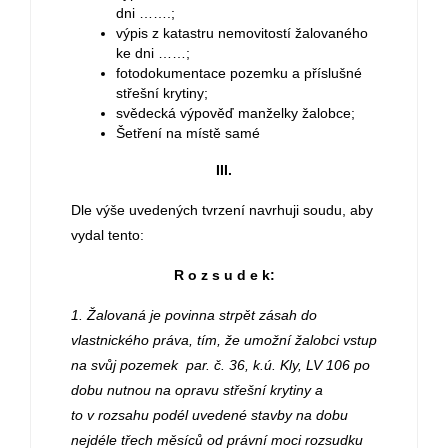
dni …….;
výpis z katastru nemovitostí žalovaného
ke dni ……;
fotodokumentace pozemku a příslušné
střešní krytiny;
svědecká výpověď manželky žalobce;
Šetření na místě samé
III.
Dle výše uvedených tvrzení navrhuji soudu, aby
vydal tento:
R o z s u d e k:
1. Žalovaná je povinna strpět zásah do
vlastnického práva, tím, že umožní žalobci vstup
na svůj pozemek par. č. 36, k.ú. Kly, LV 106 po
dobu nutnou na opravu střešní krytiny a
to
v rozsahu podél uvedené stavby na dobu
nejdéle třech měsíců od právní moci rozsudku