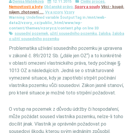
Denisa Matějková
12.11.2015
Civilní proces
,
Nemovitosti a byty
,
Občanské právo
,
Spory a soudy
,
Věci - koupě,
nájem, zhotovení ...
,
Vy a vzory
,
Vzory
Warning
: Undefined variable $outputTag in
/mnt/web-
data2/vzory_cz/public_html/www/wp-
content/themes/vzorycz/content.php
on line
33
sousední pozemek
,
užití sousedního pozemku
,
žaloba
,
žaloba
o užití sousedního pozemku
Problematika užívání sousedního pozemku je upravena
v zákoně č. 89/2012 Sb. („dále jen OZ“) a to konkrétně
v oblasti omezení vlastnického práva, tedy počínaje §
1013 OZ a následujících. Jedná se o strukturovaně
vymezené situace, kdy je zapotřebí strpět počínání
vlastníka pozemku vůči sousedovi. Zákon jasně stanoví,
pro které situace je možné toto strpění požadovat.
O vstup na pozemek z důvodu údržby či hospodaření,
může požádat soused vlastníka pozemku, nelze-li toho
docílit jinak. Vlastník je oprávněn požadovat po
sousedovi škodu, kterou svým jednáním způsobil.