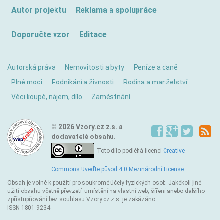
Autor projektu
Reklama a spolupráce
Doporučte vzor
Editace
Autorská práva
Nemovitosti a byty
Peníze a daně
Plné moci
Podnikání a živnosti
Rodina a manželství
Věci koupě, nájem, dílo
Zaměstnání
© 2026 Vzory.cz z.s. a
dodavatelé obsahu.
Toto dílo podléhá licenci
Creative
Commons Uveďte původ 4.0 Mezinárodní License
Obsah je volně k použití pro soukromé účely fyzických osob. Jakékoli jiné
užití obsahu včetně převzetí, umístění na vlastní web, šíření anebo dalšího
zpřístupňování bez souhlasu Vzory.cz z.s. je zakázáno.
ISSN 1801-9234