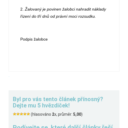
2.
Žalovaný je povinen žalobci nahradit náklady
řízení do tří dnů od právní moci rozsudku.
Podpis žalobce
.
Byl pro vás tento článek přínosný?
Dejte mu 5 hvězdiček!
(hlasováno
2
x, průměr:
5,00
)
Podívejte se, které další články řeší