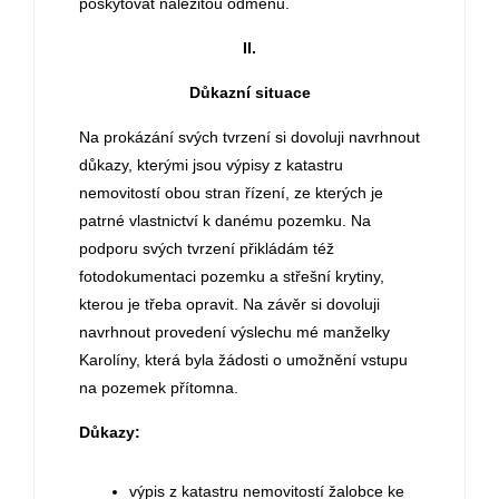
poskytovat náležitou odměnu.
II.
Důkazní situace
Na prokázání svých tvrzení si dovoluji navrhnout
důkazy, kterými jsou výpisy z katastru
nemovitostí obou stran řízení, ze kterých je
patrné vlastnictví k danému pozemku. Na
podporu svých tvrzení přikládám též
fotodokumentaci pozemku a střešní krytiny,
kterou je třeba opravit. Na závěr si dovoluji
navrhnout provedení výslechu mé manželky
Karolíny, která byla žádosti o umožnění vstupu
na pozemek přítomna.
Důkazy:
výpis z katastru nemovitostí žalobce ke