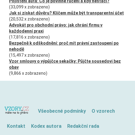
Pojištění auta: Co je povinné ručení a kdy nestačí?
(33,099 x zobrazeno)
Jak si získat důvěru? Klíčem může být transparentní účet
(20,532 x zobrazeno)
Advokát pro obchodní právo: jak chrání firmu v
každodenní praxi
(17,816 x zobrazeno)
Bezpečně k odškodnění: proč mít právní zastoupení po
nehodě
(15,497 x zobrazeno)
Vzor smlouvy o výpůjčce sekačky: Půjčte sousedovi bez
obav
(9,866 x zobrazeno)
Všeobecné podmínky
O vzorech
Kontakt
Kodex autora
Redakční rada