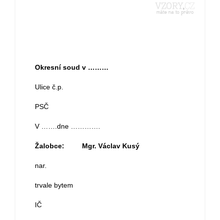
Okresní soud v ………
Ulice č.p.
PSČ
V …….dne ………….
Žalobce:
Mgr. Václav Kusý
nar.
trvale bytem
IČ