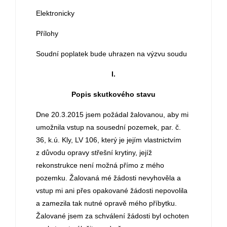
Elektronicky
Přílohy
Soudní poplatek bude uhrazen na výzvu soudu
I.
Popis skutkového stavu
Dne 20.3.2015 jsem požádal žalovanou, aby mi
umožnila vstup na sousední pozemek, par. č.
36, k.ú. Kly, LV 106, který je jejím vlastnictvím
z důvodu opravy střešní krytiny, jejíž
rekonstrukce není možná přímo z mého
pozemku. Žalovaná mé žádosti nevyhověla a
vstup mi ani přes opakované žádosti nepovolila
a zamezila tak nutné opravě mého příbytku.
Žalované jsem za schválení žádosti byl ochoten