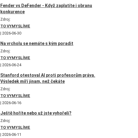
Fender vs DeFender - Když zaplatíte i obranu
konkurence
Zdroj:
TO VYMYSLÍME
2026-06-30
Na vrcholu se nemáte s kým poradit
Zdroj:
TO VYMYSLÍME
2026-06-24
Stanford otestoval AI proti profesorům práva.
Výsledek míří jinam, než čekáte
Zdroj:
TO VYMYSLÍME
2026-06-16
Ještě hoříte nebo už jste vyhořeli?
Zdroj:
TO VYMYSLÍME
2026-06-11