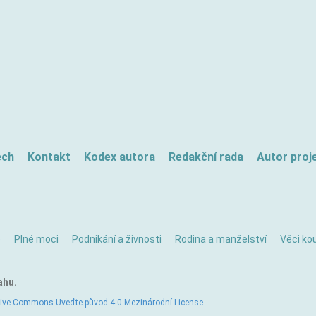
ech
Kontakt
Kodex autora
Redakční rada
Autor proj
ě
Plné moci
Podnikání a živnosti
Rodina a manželství
Věci kou
ahu.
tive Commons Uveďte původ 4.0 Mezinárodní License