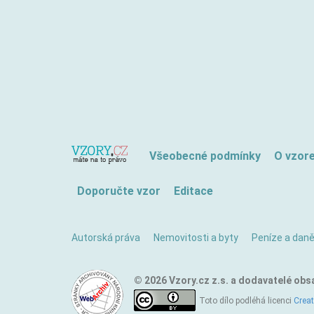
Všeobecné podmínky
O vzor
Doporučte vzor
Editace
Autorská práva
Nemovitosti a byty
Peníze a dan
© 2026 Vzory.cz z.s. a dodavatelé obs
Toto dílo podléhá licenci
Crea