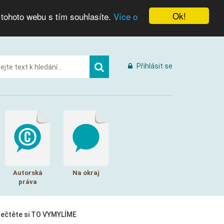
Ok!
 tohoto webu s tím souhlasíte.
Více o
Přihlásit se
Autorská
Na okraj
práva
řečtěte si TO VYMYLÍME