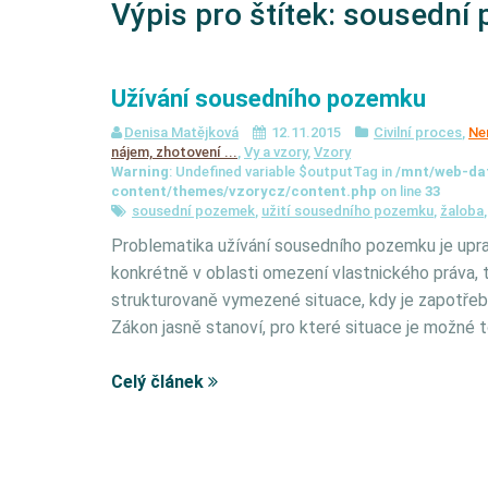
Výpis pro štítek:
sousední
Užívání sousedního pozemku
Denisa Matějková
12.11.2015
Civilní proces
,
Ne
nájem, zhotovení ...
,
Vy a vzory
,
Vzory
Warning
: Undefined variable $outputTag in
/mnt/web-da
content/themes/vzorycz/content.php
on line
33
sousední pozemek
,
užití sousedního pozemku
,
žaloba
Problematika užívání sousedního pozemku je uprav
konkrétně v oblasti omezení vlastnického práva, 
strukturovaně vymezené situace, kdy je zapotřeb
Zákon jasně stanoví, pro které situace je možné 
Celý článek