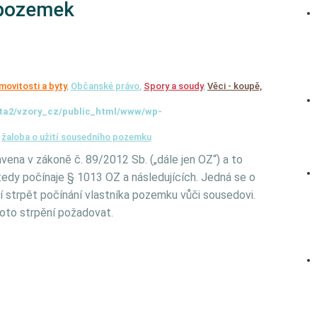
 pozemek
movitosti a byty
,
Občanské právo
,
Spory a soudy
,
Věci - koupě,
ta2/vzory_cz/public_html/www/wp-
,
žaloba o užití sousedního pozemku
ena v zákoně č. 89/2012 Sb. („dále jen OZ“) a to
tedy počínaje § 1013 OZ a následujících. Jedná se o
í strpět počínání vlastníka pozemku vůči sousedovi.
toto strpění požadovat.