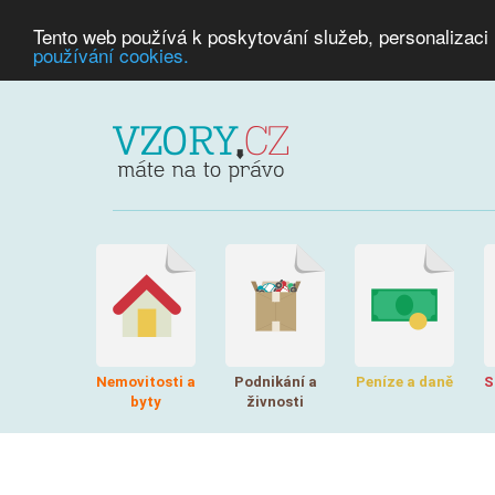
Tento web používá k poskytování služeb, personalizaci
používání cookies.
Nemovitosti a
Podnikání a
Peníze a daně
S
byty
živnosti