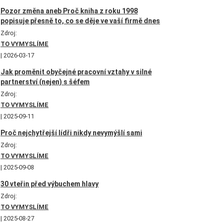
Pozor změna aneb Proč kniha z roku 1998
popisuje přesně to, co se děje ve vaší firmě dnes
Zdroj:
TO VYMYSLÍME
2026-03-17
Jak proměnit obyčejné pracovní vztahy v silné
partnerství (nejen) s šéfem
Zdroj:
TO VYMYSLÍME
2025-09-11
Proč nejchytřejší lídři nikdy nevymýšlí sami
Zdroj:
TO VYMYSLÍME
2025-09-08
30 vteřin před výbuchem hlavy
Zdroj:
TO VYMYSLÍME
2025-08-27