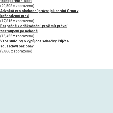
transparentní účet
(20,508 x zobrazeno)
Advokát pro obchodní právo: jak chrání firmu v
každodenní praxi
(17,816 x zobrazeno)
Bezpečně k odškodnění: proč mít právní
zastoupení po nehodě
(15,455 x zobrazeno)
Vzor smlouvy o výpůjčce sekačky: Půjčte
sousedovi bez obav
(9,866 x zobrazeno)