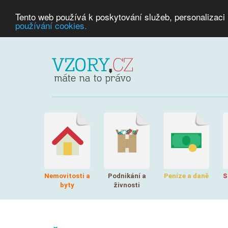
Tento web používá k poskytování služeb, personalizaci
používání cookies.
Nemovitosti a
Podnikání a
Peníze a daně
S
byty
živnosti