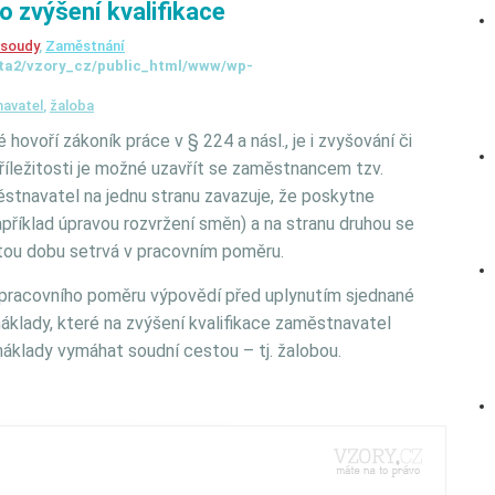
o zvýšení kvalifikace
 soudy
,
Zaměstnání
ta2/vzory_cz/public_html/www/wp-
avatel
,
žaloba
voří zákoník práce v § 224 a násl., je i zvyšování či
říležitosti je možné uzavřít se zaměstnancem tzv.
ěstnavatel na jednu stranu zavazuje, že poskytne
apříklad úpravou rozvržení směn) a na stranu druhou se
tou dobu setrvá v pracovním poměru.
pracovního poměru výpovědí před uplynutím sjednané
náklady, které na zvýšení kvalifikace zaměstnavatel
o náklady vymáhat soudní cestou – tj. žalobou.