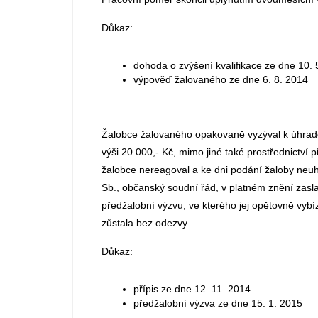
Důkaz:
dohoda o zvýšení kvalifikace ze dne 10. 
výpověď žalovaného ze dne 6. 8. 2014
Žalobce žalovaného opakovaně vyzýval k úhradě
výši 20.000,- Kč, mimo jiné také prostřednictví 
žalobce nereagoval a ke dni podání žaloby neuh
Sb., občanský soudní řád, v platném znění zas
předžalobní výzvu, ve kterého jej opětovně vybí
zůstala bez odezvy.
Důkaz:
přípis ze dne 12. 11. 2014
předžalobní výzva ze dne 15. 1. 2015