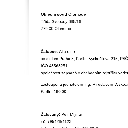
Okresní soud Olomouc
Třída Svobody 685/16
779 00 Olomouc
Žalobce:
Alfa s.r.o.
se sídlem Praha 8, Karlín, Vyskočilova 215, PS
IČO 48563251
společnost zapsaná v obchodním rejstříku ved
zastoupena jednatelem Ing. Miroslavem Vyskočil
Karlín, 180 00
Žalovaný:
Petr Mlynář
r.č. 795428/4123