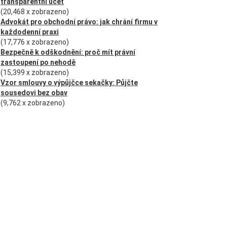
transparentní účet
(20,468 x zobrazeno)
Advokát pro obchodní právo: jak chrání firmu v
každodenní praxi
(17,776 x zobrazeno)
Bezpečně k odškodnění: proč mít právní
zastoupení po nehodě
(15,399 x zobrazeno)
Vzor smlouvy o výpůjčce sekačky: Půjčte
sousedovi bez obav
(9,762 x zobrazeno)