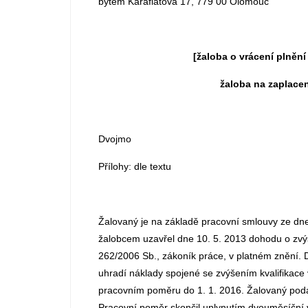
bytem Karafiátova 17, 779 00 Olomouc
[žaloba o vrácení plnění
žaloba na zaplacen
Dvojmo
Přílohy: dle textu
Žalovaný je na základě pracovní smlouvy ze dn
žalobcem uzavřel dne 10. 5. 2013 dohodu o zvýše
262/2006 Sb., zákoník práce, v platném znění. Dl
uhradí náklady spojené se zvýšením kvalifikace 
pracovním poměru do 1. 1. 2016. Žalovaný poda
Pracovní poměr skončil uplynutím dvouměsíční v