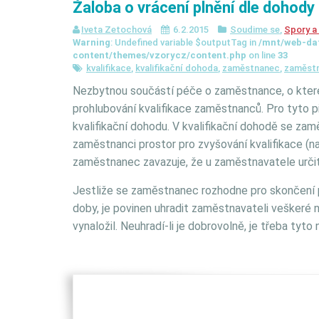
Žaloba o vrácení plnění dle dohody 
Iveta Zetochová
6.2.2015
Soudime se
,
Spory a
Warning
: Undefined variable $outputTag in
/mnt/web-da
content/themes/vzorycz/content.php
on line
33
kvalifikace
,
kvalifikační dohoda
,
zaměstnanec
,
zaměstn
Nezbytnou součástí péče o zaměstnance, o které ho
prohlubování kvalifikace zaměstnanců. Pro tyto p
kvalifikační dohodu.
V kvalifikační dohodě se zam
zaměstnanci prostor pro zvyšování kvalifikace (n
zaměstnanec zavazuje, že u zaměstnavatele urči
Jestliže se zaměstnanec rozhodne pro skončení 
doby, je povinen uhradit zaměstnavateli veškeré 
vynaložil. Neuhradí-li je dobrovolně, je třeba tyt