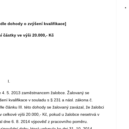
 dle dohody o zvýšení kvalifikace]
í částky ve výši 20.000,- Kč
I.
e 4. 5. 2013 zaměstnancem žalobce. Žalovaný se
ní kvalifikace v souladu s § 231 a násl. zákona č.
e článku III. této dohody se žalovaný zavázal, že žalobci
v celkové výši 20.000,- Kč, pokud u žalobce nesetrvá v
l dne 6. 8. 2014 výpověď z pracovního poměru.
ýpovědní doby, která uplynula ke dni 31. 10. 2014.