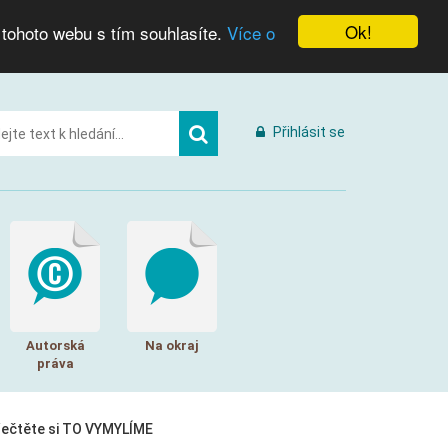
Ok!
 tohoto webu s tím souhlasíte.
Více o
Přihlásit se
Autorská
Na okraj
práva
řečtěte si TO VYMYLÍME