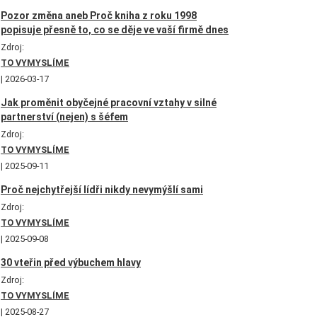
Pozor změna aneb Proč kniha z roku 1998
popisuje přesně to, co se děje ve vaší firmě dnes
Zdroj:
TO VYMYSLÍME
2026-03-17
Jak proměnit obyčejné pracovní vztahy v silné
partnerství (nejen) s šéfem
Zdroj:
TO VYMYSLÍME
2025-09-11
Proč nejchytřejší lídři nikdy nevymýšlí sami
Zdroj:
TO VYMYSLÍME
2025-09-08
30 vteřin před výbuchem hlavy
Zdroj:
TO VYMYSLÍME
2025-08-27