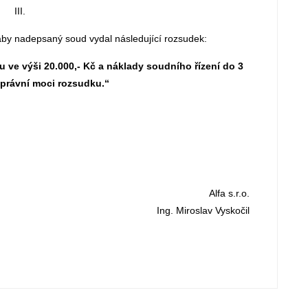
III.
by nadepsaný soud vydal následující rozsudek:
u ve výši 20.000,- Kč a náklady soudního řízení do 3
 právní moci rozsudku.“
v Vyskočil
Alfa s.r.o.
Ing. Miroslav Vyskočil