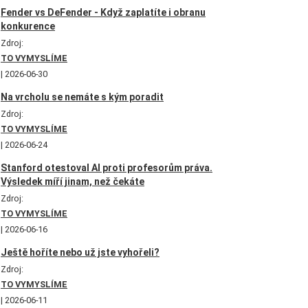
Fender vs DeFender - Když zaplatíte i obranu
konkurence
Zdroj:
TO VYMYSLÍME
2026-06-30
Na vrcholu se nemáte s kým poradit
Zdroj:
TO VYMYSLÍME
2026-06-24
Stanford otestoval AI proti profesorům práva.
Výsledek míří jinam, než čekáte
Zdroj:
TO VYMYSLÍME
2026-06-16
Ještě hoříte nebo už jste vyhořeli?
Zdroj:
TO VYMYSLÍME
2026-06-11