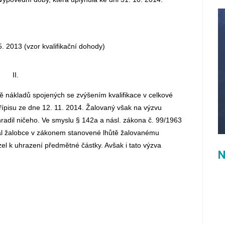
5. 2013 (vzor
kvalifikační dohody
)
II.
 nákladů spojených se zvýšením kvalifikace v celkové
přípisu ze dne 12. 11. 2014. Žalovaný však na výzvu
radil ničeho. Ve smyslu § 142a a násl. zákona č. 99/1963
lal žalobce v zákonem stanovené lhůtě žalovanému
zel k uhrazení předmětné částky. Avšak i tato výzva
N