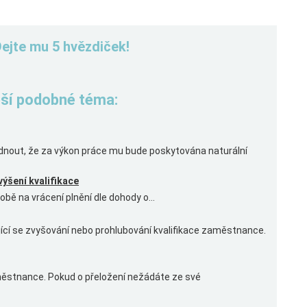
Dejte mu 5 hvězdiček!
řeší podobné téma:
ut, že za výkon práce mu bude poskytována naturální
výšení kvalifikace
bě na vrácení plnění dle dohody o...
ající se zvyšování nebo prohlubování kvalifikace zaměstnance.
stnance. Pokud o přeložení nežádáte ze své