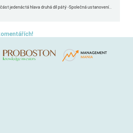
ást jedenáctá hlava druhá díl pátý -Společná ustanovení...
komentářích!