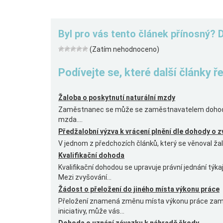
Byl pro vás tento článek přínosný? 
(Zatím nehodnoceno)
Podívejte se, které další články 
Žaloba o poskytnutí naturální mzdy
Zaměstnanec se může se zaměstnavatelem dohodno
mzda....
Předžalobní výzva k vrácení plnění dle dohody o z
V jednom z předchozích článků, který se věnoval žalo
Kvalifikační dohoda
Kvalifikační dohodou se upravuje právní jednání týk
Mezi zvyšování...
Žádost o přeložení do jiného místa výkonu práce
Přeložení znamená změnu místa výkonu práce zamě
iniciativy, může vás...