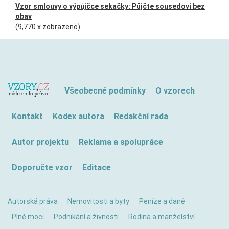
Vzor smlouvy o výpůjčce sekačky: Půjčte sousedovi bez
obav
(9,770 x zobrazeno)
Všeobecné podmínky
O vzorech
Kontakt
Kodex autora
Redakční rada
Autor projektu
Reklama a spolupráce
Doporučte vzor
Editace
Autorská práva
Nemovitosti a byty
Peníze a daně
Plné moci
Podnikání a živnosti
Rodina a manželství