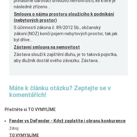
přinášíme darovací smlouvu nemovitosti, ke které je
následně zřízeno...
Smlouva o nájmu prostoru sloužícího k podnikání
(nebytových prostor)
S účinností zákona č. 89/2012 Sb., občanský
zákoní (NOZ) končí pojem nebytových prostor, tak jak
byl dříve...
Zástavní smlouva na nemovitost
Zástava slouží k zajištění dluhu, je to taková pojistka,
aby dlužník dostál svého závazku. Zástava...
Máte k článku otázku? Zeptejte se v
komentářích!
Přečtěte si TO VYMYLÍME
Fender vs DeFender - Když zaplatíte i obranu konkurence
Zdroj:
TO VYMYSLÍME