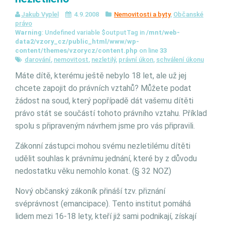
Jakub Vyplel
4.9.2008
Nemovitosti a byty
,
Občanské
právo
Warning
: Undefined variable $outputTag in
/mnt/web-
data2/vzory_cz/public_html/www/wp-
content/themes/vzorycz/content.php
on line
33
darování
,
nemovitost
,
nezletilý
,
právní úkon
,
schválení úkonu
Máte dítě, kterému ještě nebylo 18 let, ale už jej
chcete zapojit do právních vztahů? Můžete podat
žádost na soud, který popřípadě dát vašemu dítěti
právo stát se součástí tohoto právního vztahu. Příklad
spolu s připraveným návrhem jsme pro vás připravili.
Zákonní zástupci mohou svému nezletilému dítěti
udělit souhlas k právnímu jednání, které by z důvodu
nedostatku věku nemohlo konat. (§ 32 NOZ)
Nový občanský zákoník přináší tzv. přiznání
svéprávnost (emancipace). Tento institut pomáhá
lidem mezi 16-18 lety, kteří již sami podnikají, získají