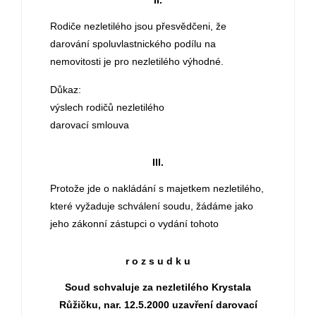
II.
Rodiče nezletilého jsou přesvědčeni, že
darování spoluvlastnického podílu na
nemovitosti je pro nezletilého výhodné.
Důkaz:
výslech rodičů nezletilého
darovací smlouva
III.
Protože jde o nakládání s majetkem nezletilého,
které vyžaduje schválení soudu, žádáme jako
jeho zákonní zástupci o vydání tohoto
r o z s u d k u
Soud schvaluje za nezletilého Krystala
Růžičku, nar. 12.5.2000 uzavření darovací