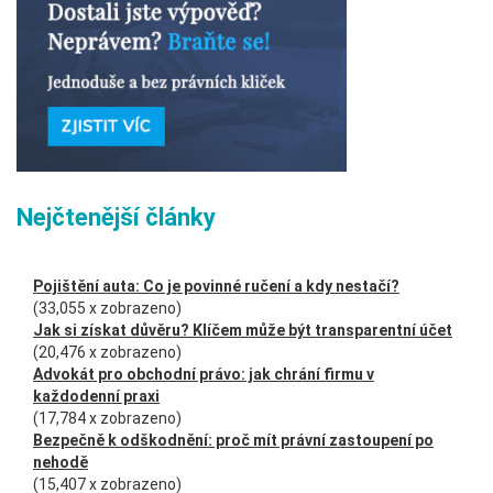
Nejčtenější články
Pojištění auta: Co je povinné ručení a kdy nestačí?
(33,055 x zobrazeno)
Jak si získat důvěru? Klíčem může být transparentní účet
(20,476 x zobrazeno)
Advokát pro obchodní právo: jak chrání firmu v
každodenní praxi
(17,784 x zobrazeno)
Bezpečně k odškodnění: proč mít právní zastoupení po
nehodě
(15,407 x zobrazeno)