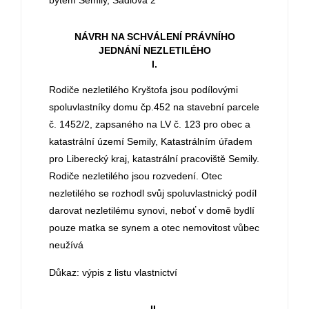
bytem Semily, Sádlová 2
NÁVRH NA SCHVÁLENÍ PRÁVNÍHO
JEDNÁNÍ NEZLETILÉHO
I.
Rodiče nezletilého Kryštofa jsou podílovými
spoluvlastníky domu čp.452 na stavební parcele
č. 1452/2, zapsaného na LV č. 123 pro obec a
katastrální území Semily, Katastrálním úřadem
pro Liberecký kraj, katastrální pracoviště Semily.
Rodiče nezletilého jsou rozvedení. Otec
nezletilého se rozhodl svůj spoluvlastnický podíl
darovat nezletilému synovi, neboť v domě bydlí
pouze matka se synem a otec nemovitost vůbec
neužívá
Důkaz: výpis z listu vlastnictví