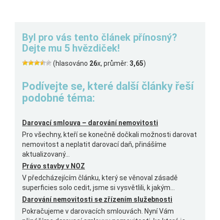
Byl pro vás tento článek přínosný?
Dejte mu 5 hvězdiček!
(hlasováno
26
x, průměr:
3,65
)
Podívejte se, které další články řeší
podobné téma:
Darovací smlouva – darování nemovitosti
Pro všechny, kteří se konečně dočkali možnosti darovat
nemovitost a neplatit darovací daň, přinášíme
aktualizovaný...
Právo stavby v NOZ
V předcházejícím článku, který se věnoval zásadě
superficies solo cedit, jsme si vysvětlili, k jakým...
Darování nemovitosti se zřízením služebnosti
Pokračujeme v darovacích smlouvách. Nyní Vám