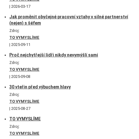
2026-03-17
Jak proměnit obyčejné pracovní vztahy v silné partnerství
(nejen) s šéfem
Zdroj:
TO VYMYSLÍME
2025-09-11
Proč nejchytřejší lídři nikdy nevymýšlí sami
Zdroj:
TO VYMYSLÍME
2025-09-08
30 vteřin před výbuchem hlavy
Zdroj:
TO VYMYSLÍME
2025-08-27
TO VYMYSLÍME
Zdroj:
TO VYMYSLÍME