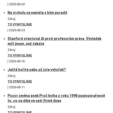
2026-06-30
Na vrcholu se nemáte s kým poradit
Zdroj:
TO VYMYSLÍME
2026-06-24
Stanford otestoval AI proti profesorům práva. Výsledek
míří jinam, než čekáte
Zdroj:
TO VYMYSLÍME
2026-06-16
Ještě hoříte nebo už jste vyhořeli?
Zdroj:
TO VYMYSLÍME
2026-06-11
Pozor změna aneb Proč kniha z roku 1998 popisuje přesně
to, co se děje ve vaší firmě dnes
Zdroj:
TO VYMYSLÍME