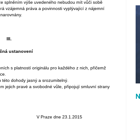
, že splněním výše uvedeného nebudou mít vůči sobě
á vzájemná práva a povinnosti vyplývající z nájemní
 narovnány.
III.
čná ustanovení
ích s platností originálu pro každého z nich, přičemž
ce.
h této dohody jasný a srozumitelný.
m jejich pravé a svobodné vůle, připojují smluvní strany
N
 Praze dne 23.1.2015