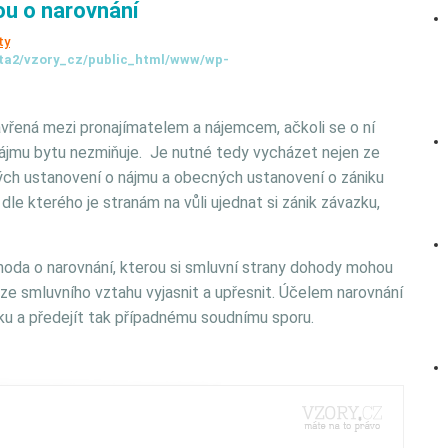
u o narovnání
ty
ta2/vzory_cz/public_html/www/wp-
řená mezi pronajímatelem a nájemcem, ačkoli se o ní
ájmu bytu nezmiňuje. Je nutné tedy vycházet nejen ze
ných ustanovení o nájmu a obecných ustanovení o zániku
e kterého je stranám na vůli ujednat si zánik závazku,
oda o narovnání, kterou si smluvní strany dohody mohou
 ze smluvního vztahu vyjasnit a upřesnit. Účelem narovnání
zku a předejít tak případnému soudnímu sporu.