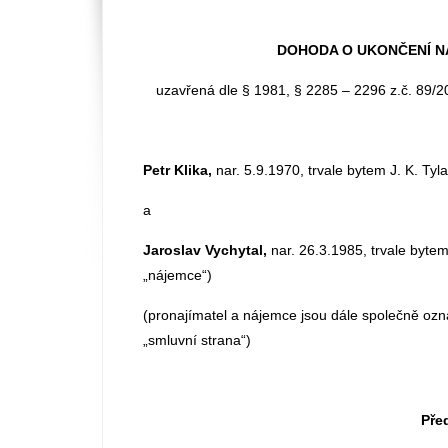
DOHODA O UKONČENÍ N
uzavřená dle § 1981, § 2285 – 2296 z.č. 89/2
Petr Klika,
nar. 5.9.1970, trvale bytem J. K. Tyl
a
Jaroslav Vychytal,
nar. 26.3.1985, trvale byte
„nájemce“)
(pronajímatel a nájemce jsou dále společně ozna
„smluvní strana“)
Pře