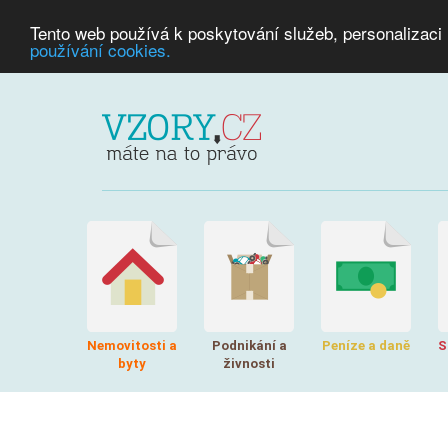
Tento web používá k poskytování služeb, personalizaci
používání cookies.
Nemovitosti a
Podnikání a
Peníze a daně
S
byty
živnosti