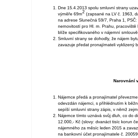
Dne 15.4.2013 spolu smluvní strany uzav
2
výměře 69m
(zapsané na LV č. 1963, dá
na adrese Slunečná 59/7, Praha 1, PSČ:
nemovitostí pro Hl. m. Prahu, pracoviště
blíže specifikovaného v nájemní smlouvě
Smluvní strany se dohodly, že nájem byt
zavazuje předat pronajímateli vyklizený b
Narovnání 
Nájemce předá a pronajímatel převezme v
odevzdán nájemci, s přihlédnutím k běž
sepíší smluvní strany zápis, v němž zejm
Nájemce tímto uznává svůj dluh, co do d
12.000,- Kč (slovy: dvanáct tisíc korun 
nájemného za měsíc leden 2015 a zavazuj
na bankovní účet pronajímatele č. 2005