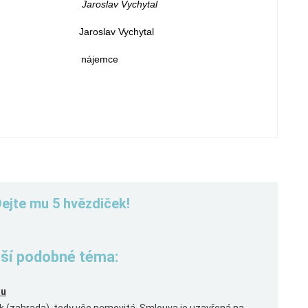
slav Vychytal
lav Vychytal
 nájemce
Dejte mu 5 hvězdiček!
řeší podobné téma:
ou