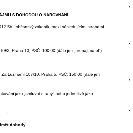
ÁJMU S DOHODOU O NAROVNÁNÍ
012 Sb., občanský zákoník, mezi následujícími stranami
a 59/3, Praha 10, PSČ: 100 00 (dále jen „pronajímatel“)
m Za Lužinami 187/10, Praha 5, PSČ: 150 00 (dále jen
čováni jako „smluvní strany“ nebo jednotlivě jako
I.
dmět dohody