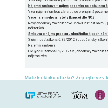
Vzor nájemní smlouvy, kterou se pronajímá pozemek 
Nájemní smlouva – nájem pozemku na dobu neurč
Vzor nájemní smlouvy, kterou se pronajímá pozemek,
Výše nájemného a jistoty (kauce) dle NOZ
Nový občanský zákoník nově upravil institut nájmu,
některých...
Smlouva o nájmu prostoru sloužícího k podnikání
S účinností zákona č. 89/2012 Sb., občanský zákoní (
Nájemní smlouva
Dle §2201 zákona 89/2012 Sb., občanský zákoník s
nájemci věc...
Máte k článku otázku? Zeptejte se v 