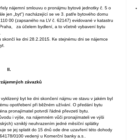
řely nájemní smlouvu o pronájmu bytové jednotky č. 5 o
le jen „byt“) nacházející se ve 3. patře bytového domu
 110 00 (zapsaného na LV č. 62147) evidované v katastru
 Praha, za účelem bydlení, a to včetně vybavení bytu
.
u skončí ke dni 28.2.2015. Ke stejnému dni se nájemce
yt.
II.
vzájemných závazků
yklizený byt ke dni skončení nájmu ve stavu v jakém byl
nému opotřebení při běžném užívání. O předání bytu
éna pronajímatel potvrdí řádné převzetí bytu.
ůvodu i výše, na nájemném vůči pronajímateli ve výši
českých) vzniklý neuhrazením jedné měsíční splátky
e se jej splatit do 15 dnů ode dne uzavření této dohody
964178/0100 vedený u Komerční banky a.s..