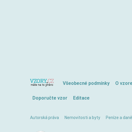
Všeobecné podmínky
O vzor
Doporučte vzor
Editace
Autorská práva
Nemovitosti a byty
Peníze a dan