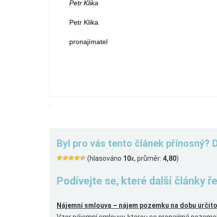
Petr Klika Jaro
Petr Klika Jaros
pronajímatel
.
Byl pro vás tento článek přínosný? 
(hlasováno
10
x, průměr:
4,80
)
Podívejte se, které další články 
Nájemní smlouva – nájem pozemku na dobu určit