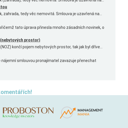
(zahrada), tedy věc nemovitá. Smlouva je uzavřená na...
itou
 zahrada, tedy věc nemovitá. Smlouva je uzavřená na...
 přičemž tato úprava přinesla mnoho zásadních novinek, o
 (nebytových prostor)
NOZ) končí pojem nebytových prostor, tak jak byl dříve...
e nájemní smlouvou pronajímatel zavazuje přenechat
komentářích!