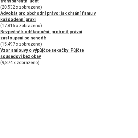
transparentní účet
(20,532 x zobrazeno)
Advokát pro obchodní právo: jak chrání firmu v
každodenní praxi
(17,816 x zobrazeno)
Bezpečně k odškodnění: proč mít právní
zastoupení po nehodě
(15,497 x zobrazeno)
Vzor smlouvy o výpůjčce sekačky: Půjčte
sousedovi bez obav
(9,874 x zobrazeno)