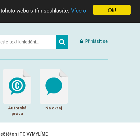
Ok!
 tohoto webu s tím souhlasíte.
Více o
Přihlásit se
Autorská
Na okraj
práva
řečtěte si TO VYMYLÍME