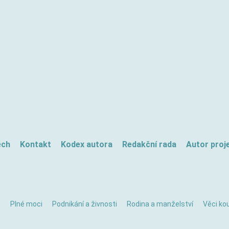
ech
Kontakt
Kodex autora
Redakční rada
Autor proj
ě
Plné moci
Podnikání a živnosti
Rodina a manželství
Věci kou