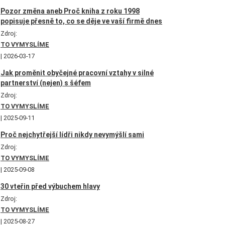
Pozor změna aneb Proč kniha z roku 1998
popisuje přesně to, co se děje ve vaší firmě dnes
Zdroj:
TO VYMYSLÍME
2026-03-17
Jak proměnit obyčejné pracovní vztahy v silné
partnerství (nejen) s šéfem
Zdroj:
TO VYMYSLÍME
2025-09-11
Proč nejchytřejší lídři nikdy nevymýšlí sami
Zdroj:
TO VYMYSLÍME
2025-09-08
30 vteřin před výbuchem hlavy
Zdroj:
TO VYMYSLÍME
2025-08-27