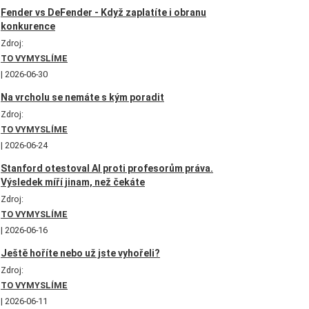
Fender vs DeFender - Když zaplatíte i obranu
konkurence
Zdroj:
TO VYMYSLÍME
2026-06-30
Na vrcholu se nemáte s kým poradit
Zdroj:
TO VYMYSLÍME
2026-06-24
Stanford otestoval AI proti profesorům práva.
Výsledek míří jinam, než čekáte
Zdroj:
TO VYMYSLÍME
2026-06-16
Ještě hoříte nebo už jste vyhořeli?
Zdroj:
TO VYMYSLÍME
2026-06-11