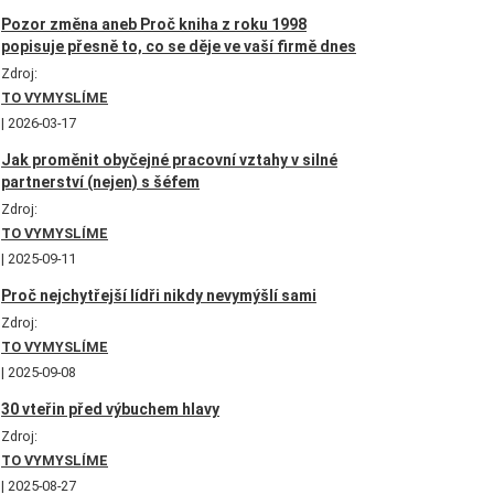
Pozor změna aneb Proč kniha z roku 1998
popisuje přesně to, co se děje ve vaší firmě dnes
Zdroj:
TO VYMYSLÍME
2026-03-17
Jak proměnit obyčejné pracovní vztahy v silné
partnerství (nejen) s šéfem
Zdroj:
TO VYMYSLÍME
2025-09-11
Proč nejchytřejší lídři nikdy nevymýšlí sami
Zdroj:
TO VYMYSLÍME
2025-09-08
30 vteřin před výbuchem hlavy
Zdroj:
TO VYMYSLÍME
2025-08-27