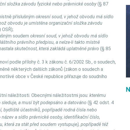
ační složka závodu fyzické nebo právnické osoby
(§ 87
 místně příslušným
okresní soud, v jehož obvodu má sídlo
ehož obvodu je umístěna organizační složka závodu
) OSŘ);
íslušným soudem
okresní soud, v jehož obvodu má sídlo
láštního právního předpisu, a nelze-li takto místně
nastala skutečnost, která zakládá uplatněné právo
(§ 85
oví podle přílohy č. 3 k zákonu č. 6/2002 Sb., o soudech,
 změně některých dalších zákonů (zákon o soudech a
dnotlivé obce v České republice přiřazuje do soudního
N
tní náležitosti. Obecnými náležitostmi jsou:
kterému
 co sleduje, a musí být podepsáno a datováno
(§ 42 odst. 4
í, bydliště účastníků, popřípadě rodná čísla nebo
název a sídlo právnické osoby, identifikační číslo,
u, která za stát před soudem vystupuje), popřípadě též