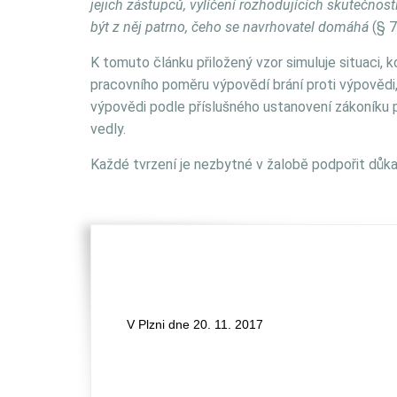
jejich zástupců, vylíčení rozhodujících skutečnost
být z něj patrno, čeho se navrhovatel domáhá
(§ 7
K tomuto článku přiložený vzor simuluje situaci,
pracovního poměru výpovědí brání proti výpovědi,
výpovědi podle příslušného ustanovení zákoníku p
vedly.
Každé tvrzení je nezbytné v žalobě podpořit důk
V Plzni dne 20. 11. 2017