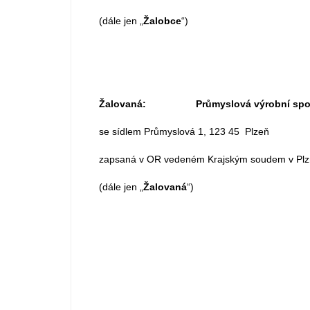
(dále jen „
Žalobce
“)
Žalovaná: Průmyslová výrobní spol. s r
se sídlem Průmyslová 1, 123 45 Plzeň
zapsaná v OR vedeném Krajským soudem v Plzni
(dále jen „
Žalovaná
“)