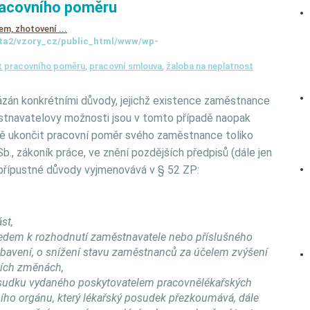
pracovního poměru
em, zhotovení ...
ta2/vzory_cz/public_html/www/wp-
t pracovního poměru
,
pracovní smlouva
,
žaloba na neplatnost
zán konkrétními důvody, jejichž existence zaměstnance
stnavatelovy možnosti jsou v tomto případě naopak
ě ukončit pracovní poměr svého zaměstnance toliko
., zákoník práce, ve znění pozdějších předpisů (dále jen
a přípustné důvody vyjmenovává v § 52 ZP:
st,
edem k rozhodnutí zaměstnavatele nebo příslušného
bavení, o snížení stavu zaměstnanců za účelem zvýšení
ních změnách,
osudku vydaného poskytovatelem pracovnělékařských
ího orgánu, který lékařský posudek přezkoumává, dále