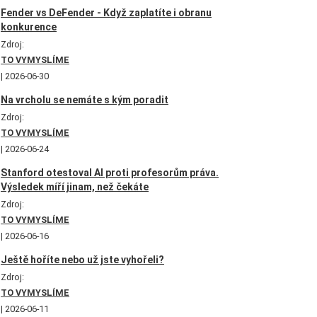
Fender vs DeFender - Když zaplatíte i obranu
konkurence
Zdroj:
TO VYMYSLÍME
2026-06-30
Na vrcholu se nemáte s kým poradit
Zdroj:
TO VYMYSLÍME
2026-06-24
Stanford otestoval AI proti profesorům práva.
Výsledek míří jinam, než čekáte
Zdroj:
TO VYMYSLÍME
2026-06-16
Ještě hoříte nebo už jste vyhořeli?
Zdroj:
TO VYMYSLÍME
2026-06-11