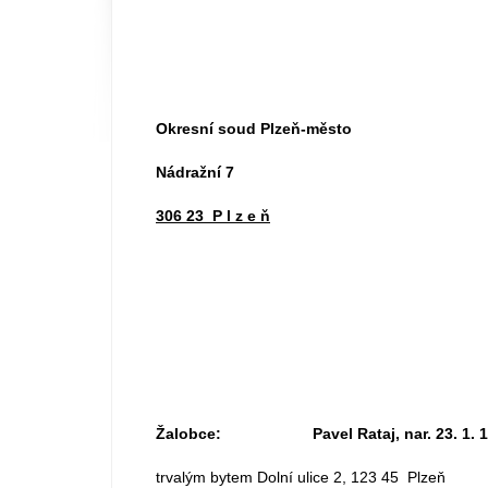
Okresní soud Plzeň-město
Nádražní 7
306 23 P l z e ň
Žalobce: Pavel Rataj, nar. 23. 1. 1
trvalým bytem Dolní ulice 2, 123 45 Plzeň