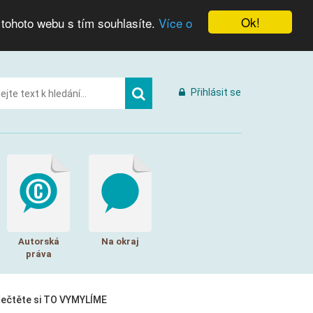
Ok!
 tohoto webu s tím souhlasíte.
Více o
Přihlásit se
Autorská
Na okraj
práva
řečtěte si TO VYMYLÍME