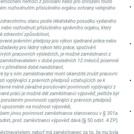
onemocnění nemocí z povolání nebo pro ohrožení touto
eném rozhodnutím příslušného orgánu ochrany veřejného
 zdravotnímu stavu podle lékařského posudku vydaného
nebo rozhodnutí příslušného správního orgánu, který
 zdravotní způsobilost,
ovené právními předpisy pro výkon sjednané práce nebo
žadavky pro řádný výkon této práce; spočívá-li
ivých pracovních výsledcích, je možné zaměstnanci z
yl zaměstnavatelem v době posledních 12 měsíců písemně
e v přiměřené době neodstranil,
ré by s ním zaměstnavatel mohl okamžitě zrušit pracovní
i vyplývající z právních předpisů vztahujících se k
avné méně závažné porušování povinnosti vyplývající z
vané práci je možné dát zaměstnanci výpověď, jestliže byl
 porušením povinnosti vyplývající z právních předpisů
ně upozorněn na možnost výpovědi,
obem jinou povinnost zaměstnance stanovenou v § 301a.
nit, proč zaměstnanci výpověď dává (§ 50 odst. 4 ZP).
městnavatelem, neboť má zaměstnanec za to, že mu byla