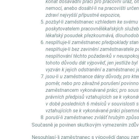
konat dosavadní práci pro pracovní úraz, 
nemocí, anebo dosáhl-li na pracovišti urč
zdraví nejvyšší přípustné expozice,
pozbyl-li zaměstnanec vzhledem ke svému
poskytovatelem pracovnělékařských služeb 
lékařský posudek přezkoumává, dlouhodobě
nesplňuje-li zaměstnanec předpoklady stan
nesplňuje-li bez zavinění zaměstnavatele po
nesplňování těchto požadavků v neuspokoj
tohoto důvodu dát výpověď, jen jestliže b
vyzván k jejich odstranění a zaměstnanec j
jsou-li u zaměstnance dány důvody, pro kte
poměr, nebo pro závažné porušení povinnost
zaměstnancem vykonávané práci; pro soust
právních předpisů vztahujících se k vykoná
v době posledních 6 měsíců v souvislosti s
vztahujících se k vykonávané práci písem
poruší-li zaměstnanec zvlášť hrubým způs
Současně je povinen skutkovým vymezením zdůvod
Nesouhlasí-li zaměstnanec s výpovědí danou za