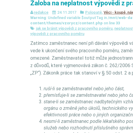
Žaloba na neplatnost výpovědi z 
redakce
24.11.2017
Polopatě
,
Věci - koupě, náj
Warning
: Undefined variable $outputTag in
/mnt/web-da
content/themes/vzorycz/content.php
on line
33
jak se bránit výpovědi z pracovního poměru
,
neplatnos
výpovědi z pracovního poměru
Zatímco zaměstnanec není při dávání výpovědi vá
vede k ukončení svého pracovního poměru, zamě
omezené. Zaměstnavatel totiž může jednostrann
z důvodů, které vyjmenovává zákon č. 262/2006 Sb
„ZP“). Zákoník práce tak stanoví v § 50 odst. 2 
ruší-li se zaměstnavatel nebo jeho část,
přemísťuje-li se zaměstnavatel nebo jeho čá
stane-li se zaměstnanec nadbytečným vzhl
orgánu o změně jeho úkolů, technického vy
efektivnosti práce nebo o jiných organizač
nesmí-li zaměstnanec podle lékařského p
služeb nebo rozhodnutí příslušného správn