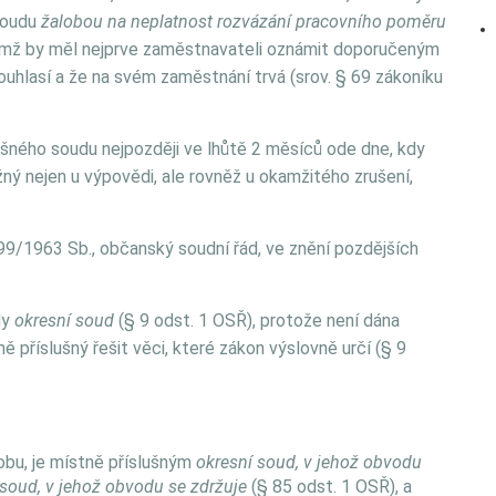
soudu
žalobou na neplatnost rozvázání pracovního poměru
čemž by měl nejprve zaměstnavateli oznámit doporučeným
uhlasí a že na svém zaměstnání trvá (srov. § 69 zákoníku
ušného soudu nejpozději ve lhůtě 2 měsíců ode dne, kdy
ý nejen u výpovědi, ale rovněž u okamžitého zrušení,
99/1963 Sb., občanský soudní řád, ve znění pozdějších
dy
okresní soud
(§ 9 odst. 1 OSŘ), protože není dána
ně příslušný řešit věci, které zákon výslovně určí (§ 9
sobu, je místně příslušným
okresní soud, v jehož obvodu
 soud, v jehož obvodu se zdržuje
(§ 85 odst. 1 OSŘ), a