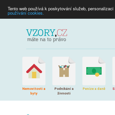
Tento web používá k poskytování služeb, personalizaci
používání cookies.
Nemovitosti a
Podnikání a
Peníze a daně
S
byty
živnosti