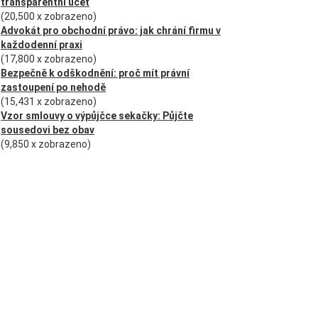
transparentní účet
(20,500 x zobrazeno)
Advokát pro obchodní právo: jak chrání firmu v
každodenní praxi
(17,800 x zobrazeno)
Bezpečně k odškodnění: proč mít právní
zastoupení po nehodě
(15,431 x zobrazeno)
Vzor smlouvy o výpůjčce sekačky: Půjčte
sousedovi bez obav
(9,850 x zobrazeno)