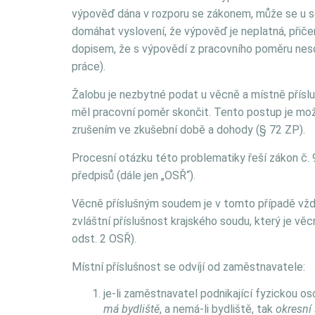
výpověď dána v rozporu se zákonem, může se u 
domáhat vyslovení, že výpověď je neplatná, při
dopisem, že s výpovědí z pracovního poměru neso
práce).
Žalobu je nezbytné podat u věcně a místně přísl
měl pracovní poměr skončit. Tento postup je možn
zrušením ve zkušební době a dohody (§ 72 ZP).
Procesní otázku této problematiky řeší zákon č. 
předpisů (dále jen „OSŘ“).
Věcně příslušným soudem je v tomto případě vž
zvláštní příslušnost krajského soudu, který je věc
odst. 2 OSŘ).
Místní příslušnost se odvíjí od zaměstnavatele:
je-li zaměstnavatel podnikající fyzickou o
má bydliště
, a nemá-li bydliště, tak
okresní