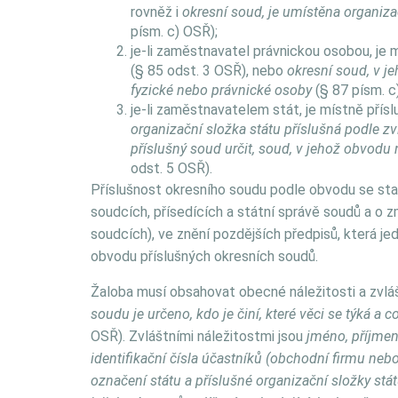
rovněž i
okresní soud, je umístěna organiz
písm. c) OSŘ);
je-li zaměstnavatel právnickou osobou, je
(§ 85 odst. 3 OSŘ), nebo
okresní soud, v j
fyzické nebo právnické osoby
(§ 87 písm. c
je-li zaměstnavatelem stát, je místně př
organizační složka státu příslušná podle zv
příslušný soud určit, soud, v jehož obvodu 
odst. 5 OSŘ).
Příslušnost okresního soudu podle obvodu se stan
soudcích, přísedících a státní správě soudů a o
soudcích), ve znění pozdějších předpisů, která je
obvodu příslušných okresních soudů.
Žaloba musí obsahovat obecné náležitosti a zvláš
soudu je určeno, kdo je činí, které věci se týká a
OSŘ). Zvláštními náležitostmi jsou
jméno, příjmen
identifikační čísla účastníků (obchodní firmu nebo 
označení státu a příslušné organizační složky stát