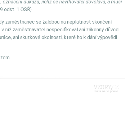
í, označení důkazů, jichž se navrhovatel dovolává, a musí
9 odst. 1 OSŘ).
 kdy zaměstnanec se žalobou na neplatnost skončení
 v níž zaměstnavatel nespecifikoval ani zákonný důvod
ráce, ani skutkové okolnosti, které ho k dání výpovědi
azem.