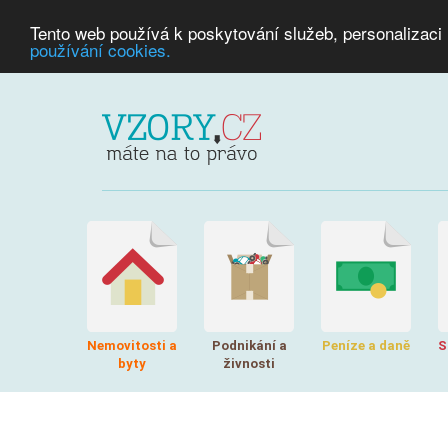
Tento web používá k poskytování služeb, personalizaci
používání cookies.
Nemovitosti a
Podnikání a
Peníze a daně
S
byty
živnosti