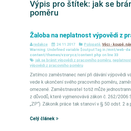
Výpis pro štítek:
jak se brá
poměru
Žaloba na neplatnost výpovědi z 
redakce
24.11.2017
Polopatě
,
Věci - koupě, náj
Warning
: Undefined variable $outputTag in
/mnt/web-da
content/themes/vzorycz/content.php
on line
33
jak se bránit výpovědi z pracovního poměru
,
neplatnos
výpovědi z pracovního poměru
Zatímco zaměstnanec není při dávání výpovědi vá
vede k ukončení svého pracovního poměru, zamě
omezené. Zaměstnavatel totiž může jednostrann
z důvodů, které vyjmenovává zákon č. 262/2006 Sb
„ZP“). Zákoník práce tak stanoví v § 50 odst. 2 
Celý článek