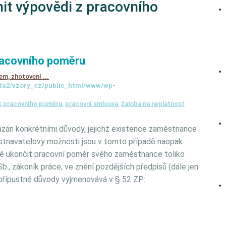
nit výpovědi z pracovního
pracovního poměru
em, zhotovení ...
ta2/vzory_cz/public_html/www/wp-
t pracovního poměru
,
pracovní smlouva
,
žaloba na neplatnost
zán konkrétními důvody, jejichž existence zaměstnance
stnavatelovy možnosti jsou v tomto případě naopak
ě ukončit pracovní poměr svého zaměstnance toliko
., zákoník práce, ve znění pozdějších předpisů (dále jen
a přípustné důvody vyjmenovává v § 52 ZP: