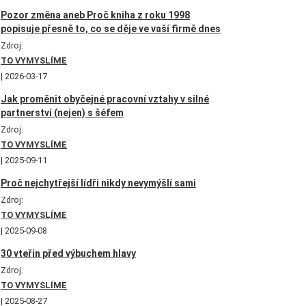
Pozor změna aneb Proč kniha z roku 1998
popisuje přesně to, co se děje ve vaší firmě dnes
Zdroj:
TO VYMYSLÍME
2026-03-17
Jak proměnit obyčejné pracovní vztahy v silné
partnerství (nejen) s šéfem
Zdroj:
TO VYMYSLÍME
2025-09-11
Proč nejchytřejší lídři nikdy nevymýšlí sami
Zdroj:
TO VYMYSLÍME
2025-09-08
30 vteřin před výbuchem hlavy
Zdroj:
TO VYMYSLÍME
2025-08-27