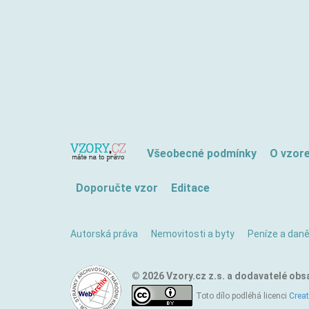
Všeobecné podmínky
O vzor
Doporučte vzor
Editace
Autorská práva
Nemovitosti a byty
Peníze a dan
© 2026 Vzory.cz z.s. a dodavatelé obs
Toto dílo podléhá licenci
Crea