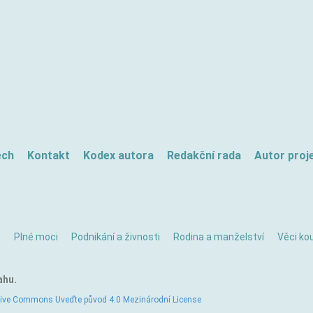
ech
Kontakt
Kodex autora
Redakční rada
Autor proj
ě
Plné moci
Podnikání a živnosti
Rodina a manželství
Věci kou
ahu.
tive Commons Uveďte původ 4.0 Mezinárodní License