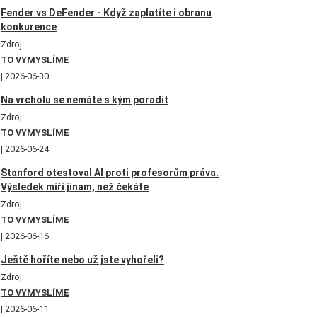
Fender vs DeFender - Když zaplatíte i obranu
konkurence
Zdroj:
TO VYMYSLÍME
2026-06-30
Na vrcholu se nemáte s kým poradit
Zdroj:
TO VYMYSLÍME
2026-06-24
Stanford otestoval AI proti profesorům práva.
Výsledek míří jinam, než čekáte
Zdroj:
TO VYMYSLÍME
2026-06-16
Ještě hoříte nebo už jste vyhořeli?
Zdroj:
TO VYMYSLÍME
2026-06-11