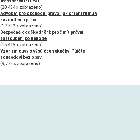
transparentní účet
(20,484 x zobrazeno)
Advokát pro obchodní právo: jak chrání firmu v
každodenní praxi
(17,792 x zobrazeno)
Bezpečně k odškodnění: proč mít právní
zastoupení po nehodě
(15,415 x zobrazeno)
Vzor smlouvy o výpůjčce sekačky: Půjčte
sousedovi bez obav
(9,778 x zobrazeno)