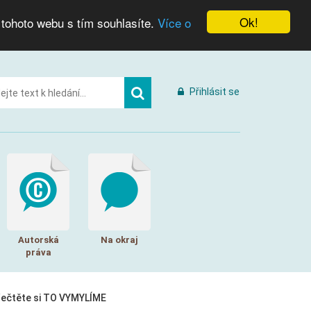
Ok!
 tohoto webu s tím souhlasíte.
Více o
Přihlásit se
Autorská
Na okraj
práva
řečtěte si TO VYMYLÍME