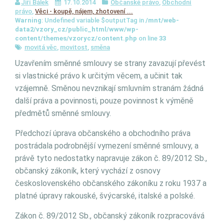
Jiří Bálek
17.10.2014
Občanské právo
,
Obchodní
právo
,
Věci - koupě, nájem, zhotovení ...
Warning
: Undefined variable $outputTag in
/mnt/web-
data2/vzory_cz/public_html/www/wp-
content/themes/vzorycz/content.php
on line
33
movitá věc
,
movitost
,
směna
Uzavřením směnné smlouvy se strany zavazují převést
si vlastnické právo k určitým věcem, a učinit tak
vzájemně. Směnou nevznikají smluvním stranám žádná
další práva a povinnosti, pouze povinnost k výměně
předmětů směnné smlouvy.
Předchozí úprava občanského a obchodního práva
postrádala podrobnější vymezení směnné smlouvy, a
právě tyto nedostatky napravuje zákon č. 89/2012 Sb.,
občanský zákoník, který vychází z osnovy
československého občanského zákoníku z roku 1937 a
platné úpravy rakouské, švýcarské, italské a polské.
Zákon č. 89/2012 Sb., občanský zákoník rozpracovává