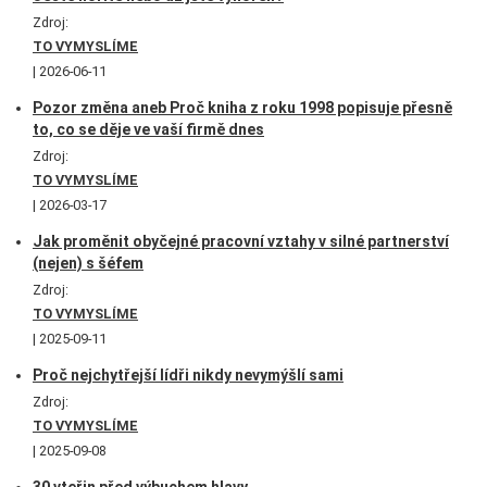
Zdroj:
TO VYMYSLÍME
2026-06-11
Pozor změna aneb Proč kniha z roku 1998 popisuje přesně
to, co se děje ve vaší firmě dnes
Zdroj:
TO VYMYSLÍME
2026-03-17
Jak proměnit obyčejné pracovní vztahy v silné partnerství
(nejen) s šéfem
Zdroj:
TO VYMYSLÍME
2025-09-11
Proč nejchytřejší lídři nikdy nevymýšlí sami
Zdroj:
TO VYMYSLÍME
2025-09-08