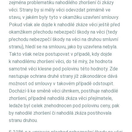
zejména problematiku nahodilého zhoršení či zkázy
věci. Strany by si měly věci odevzdat primárně ve
stavu, v jakém byly tyto v okamžiku uzavření smlouvy.
Pokud však ale dojde k nahodilé zkáze věci ještě před
okamžikem přechodu nebezpečí škody na věci (tedy
přechodu nebezpečí škody na věci na druhou smluvní
stranu), hledí se na smlouvu, jako by uzavřena nebyla.
Takto však nelze postupovat v případě, kdy dojde
k nahodilému zhoršení věci, do té míry, že hodnota
samotné věci klesne pod polovinu této hodnoty. Zde
nastupuje ochrana druhé strany jíž zákonodárce dává
možnost od smlouvy v takovém případě odstoupit.
Dochází-li ke směně věci úhrnkem, postihuje nahodilé
zhoršení, případně nahodilá zkáza věci přejímatele,
ledaže byl celek znehodnocen pod polovinu ceny, pak
by nahodilé zhoršení či nahodilá zkáza postihovala
stranu druhou.