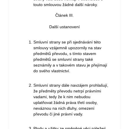
touto smlouvou žádné další nároky.
Článek III.
Další ustanovení
Smluvní strany se při sjednávání této
smlouvy vzájemně upozornily na stav
předmětů převodu, s tímto stavem
předmětů se smluvní strany také
seznámily a v takovém stavu je přejímají
do svého vlastnictví.
Smluvní strany dále navzájem prohlašují,
že předměty převodu netrpí právními
vadami, tedy že k nim nebudou
uplatňovat žádná práva třetí osoby,
neváznou na nich dluhy, omezení
převodu či jiné právní vady.
Plody a užitky ze směněné věci náležejí