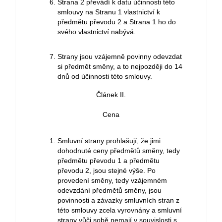
Strana 2 převádí k datu účinnosti této
smlouvy na Stranu 1 vlastnictví k
předmětu převodu 2 a Strana 1 ho do
svého vlastnictví nabývá.
Strany jsou vzájemně povinny odevzdat
si předmět směny, a to nejpozději do 14
dnů od účinnosti této smlouvy.
Článek II.
Cena
Smluvní strany prohlašují, že jimi
dohodnuté ceny předmětů směny, tedy
předmětu převodu 1 a předmětu
převodu 2, jsou stejné výše. Po
provedení směny, tedy vzájemném
odevzdání předmětů směny, jsou
povinnosti a závazky smluvních stran z
této smlouvy zcela vyrovnány a smluvní
strany vůči sobě nemají v souvislosti s