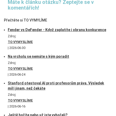
Máte k článku otázku? Zeptejte se v
komentářích!
Přečtěte si TO VYMYLÍME
Fender vs DeFender - Když zaplatíte i obranu konkurence
Zdroj:
TO VYMYSLÍME
2026-06-30
Na vrcholu se nemáte s kým poradit
Zdroj:
TO VYMYSLÍME
2026-06-24
Stanford otestoval AI proti profesorům práva. Výsledek
míří jinam, než čekáte
Zdroj:
TO VYMYSLÍME
2026-06-16
Ještě hoříte nebo už jste vyhořeli?