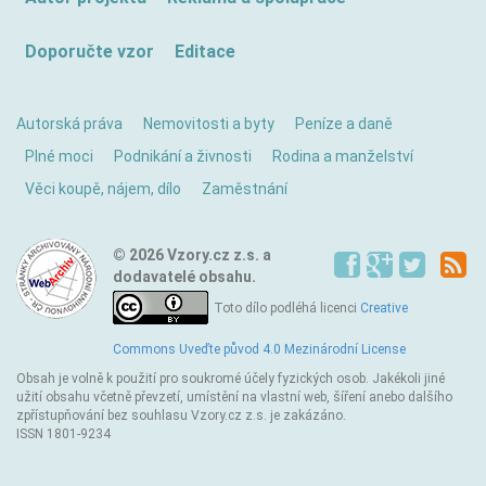
Doporučte vzor
Editace
Autorská práva
Nemovitosti a byty
Peníze a daně
Plné moci
Podnikání a živnosti
Rodina a manželství
Věci koupě, nájem, dílo
Zaměstnání
© 2026 Vzory.cz z.s. a
dodavatelé obsahu.
Toto dílo podléhá licenci
Creative
Commons Uveďte původ 4.0 Mezinárodní License
Obsah je volně k použití pro soukromé účely fyzických osob. Jakékoli jiné
užití obsahu včetně převzetí, umístění na vlastní web, šíření anebo dalšího
zpřístupňování bez souhlasu Vzory.cz z.s. je zakázáno.
ISSN 1801-9234