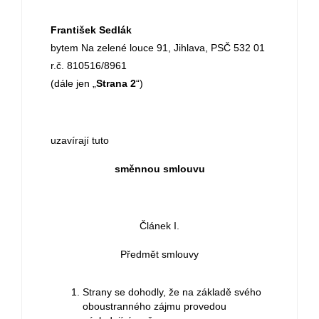
František Sedlák
bytem Na zelené louce 91, Jihlava, PSČ 532 01
r.č. 810516/8961
(dále jen „
Strana 2
“)
uzavírají tuto
směnnou smlouvu
Článek I.
Předmět smlouvy
Strany se dohodly, že na základě svého
oboustranného zájmu provedou