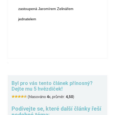
zastoupená Jaromírem Zelinářem
jednatelem
.
Byl pro vás tento článek přínosný?
Dejte mu 5 hvězdiček!
(hlasováno
4
x, průměr:
4,50
)
Podívejte se, které další články řeší
podobné téma: