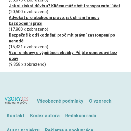
(33,075 x zobrazeno)
Jak si získat důvěru? Klíčem může být transparentní účet
(20,500 x zobrazeno)
Advokát pro obchodní právo: jak chrání firmu v
každodenní praxi
(17,800 x zobrazeno)
Bezpečně k odškodnění: proč mít právní zastoupení po
nehodě
(15,431 x zobrazeno)
Vzor smlouvy o výpůjčce sekačky: Půjčte sousedovi bez
obav
(9,858 x zobrazeno)
Všeobecné podmínky
O vzorech
Kontakt
Kodex autora
Redakční rada
Autor projektu
Reklama a spolupráce