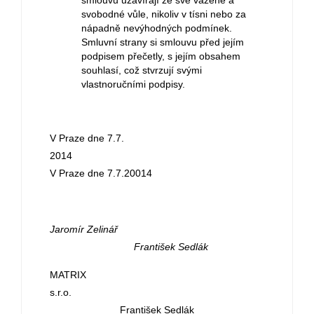
smlouvu uzavírají ze své vážené a
svobodné vůle, nikoliv v tísni nebo za
nápadně nevýhodných podmínek.
Smluvní strany si smlouvu před jejím
podpisem přečetly, s jejím obsahem
souhlasí, což stvrzují svými
vlastnoručními podpisy.
V Praze dne 7.7.
2014
V Praze dne 7.7.20014
Jaromír Zelinář
František Sedlák
MATRIX
s.r.o.
František Sedlák