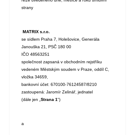
Níže uvedeného dne, měsíce a roku smluvní
strany
MATRIX s.r.o.
se sídlem Praha 7, Holešovice, Generála
Janouška 21, PSČ 180 00
IČO 48563251
společnost zapsaná v obchodním rejstříku
vedeném Městským soudem v Praze, oddíl C,
vložka 34659,
bankovní účet: 670100-76124587/8210
zastoupená: Jaromír Zelinář, jednatel
(dále jen „
Strana 1
“)
a