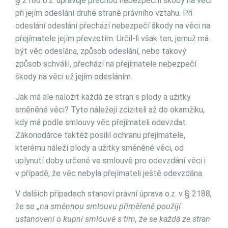
§ 2186 o.z. upravuje přechod nebezpeční škody na věci
při jejím odeslání druhé straně právního vztahu. Při
odeslání odeslání přechází nebezpečí škody na věci na
přejímatele jejím převzetím. Určil-li však ten, jemuž má
být věc odeslána, způsob odeslání, nebo takový
způsob schválil, přechází na přejímatele nebezpečí
škody na věci už jejím odesláním.
Jak má ale naložit každá ze stran s plody a užitky
směněné věci? Tyto náležejí zciziteli až do okamžiku,
kdy má podle smlouvy věc přejímateli odevzdat.
Zákonodárce taktéž posílil ochranu přejímatele,
kterému náleží plody a užitky směněné věci, od
uplynutí doby určené ve smlouvě pro odevzdání věci i
v případě, že věc nebyla přejímateli ještě odevzdána.
V dalších případech stanoví právní úprava o.z. v § 2188,
že se ,,
na směnnou smlouvu přiměřeně použijí
ustanovení o kupní smlouvě s tím, že se každá ze stran