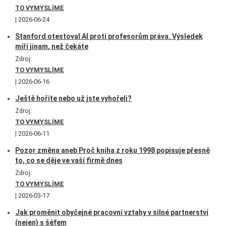
TO VYMYSLÍME
2026-06-24
Stanford otestoval AI proti profesorům práva. Výsledek
míří jinam, než čekáte
Zdroj:
TO VYMYSLÍME
2026-06-16
Ještě hoříte nebo už jste vyhořeli?
Zdroj:
TO VYMYSLÍME
2026-06-11
Pozor změna aneb Proč kniha z roku 1998 popisuje přesně
to, co se děje ve vaší firmě dnes
Zdroj:
TO VYMYSLÍME
2026-03-17
Jak proměnit obyčejné pracovní vztahy v silné partnerství
(nejen) s šéfem