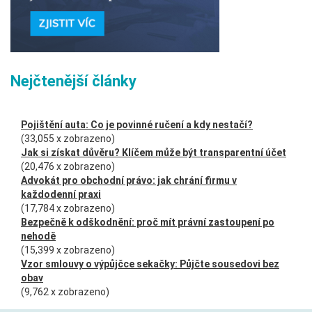
Nejčtenější články
Pojištění auta: Co je povinné ručení a kdy nestačí?
(33,055 x zobrazeno)
Jak si získat důvěru? Klíčem může být transparentní účet
(20,476 x zobrazeno)
Advokát pro obchodní právo: jak chrání firmu v
každodenní praxi
(17,784 x zobrazeno)
Bezpečně k odškodnění: proč mít právní zastoupení po
nehodě
(15,399 x zobrazeno)
Vzor smlouvy o výpůjčce sekačky: Půjčte sousedovi bez
obav
(9,762 x zobrazeno)