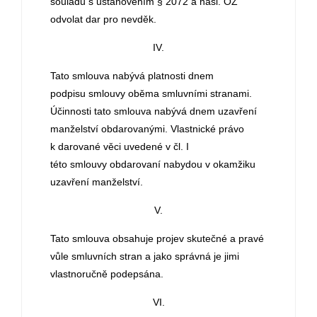
souladu s ustanovením § 2072 a násl. OZ
odvolat dar pro nevděk.
IV.
Tato smlouva nabývá platnosti dnem
podpisu smlouvy oběma smluvními stranami.
Účinnosti tato smlouva nabývá dnem uzavření
manželství obdarovanými. Vlastnické právo
k darované věci uvedené v čl. I
této smlouvy obdarovaní nabydou v okamžiku
uzavření manželství.
V.
Tato smlouva obsahuje projev skutečné a pravé
vůle smluvních stran a jako správná je jimi
vlastnoručně podepsána.
VI.