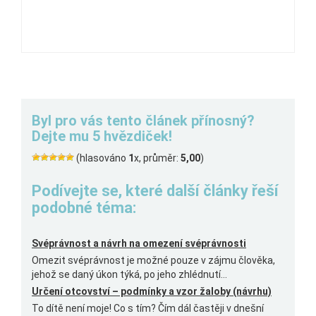
Byl pro vás tento článek přínosný?
Dejte mu 5 hvězdiček!
(hlasováno
1
x, průměr:
5,00
)
Podívejte se, které další články řeší
podobné téma:
Svéprávnost a návrh na omezení svéprávnosti
Omezit svéprávnost je možné pouze v zájmu člověka,
jehož se daný úkon týká, po jeho zhlédnutí...
Určení otcovství – podmínky a vzor žaloby (návrhu)
To dítě není moje! Co s tím? Čím dál častěji v dnešní