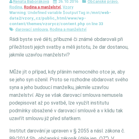
Renáta Baboráková
26.10.2016
Občanské právo
,
Rodina
,
Rodina a manželství
,
Vzory
Warning
: Undefined variable $outputTag in
/mnt/web-
data2/vzory_cz/public_html/www/wp-
content/themes/vzorycz/content.php
on line
33
darovací smlouva
,
Rodina a manželství
Rádi byste své děti, příbuzné či známé obdarovali při
příležitosti jejich svatby a měli jistotu, že dar dostanou,
jakmile uzavřou manželství?
Může jít o případ, kdy přáním nemocného otce je, aby
se jeho syn oženil. Proto se rozhodne obdarovat svého
syna a jeho budoucí manželku, jakmile uzavřou
manželství. Aby se však darovací smlouva nemusela
podepisovat až po svatbě, lze využít institutu
podmínky obsažené v darovací smlouvě a v klidu tak
uzavřít smlouvu již před sňatkem.
Institut darování je upraven v § 2055 a násl. zákona č.
89/2014 Sb., občanský zákoník (dále jen „OZ“). V