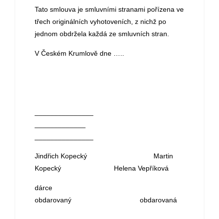
Tato smlouva je smluvními stranami pořízena ve
třech originálních vyhotoveních, z nichž po
jednom obdržela každá ze smluvních stran.
V Českém Krumlově dne …..
_______________
_____________
_______________
Jindřich Kopecký Martin
Kopecký Helena Vepříková
dárce
obdarovaný obdarovaná