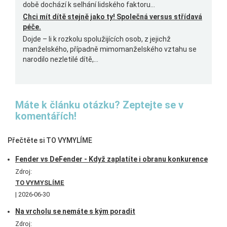
době dochází k selhání lidského faktoru...
Chci mít dítě stejně jako ty! Společná versus střídavá
péče.
Dojde – li k rozkolu spolužijících osob, z jejichž
manželského, případně mimomanželského vztahu se
narodilo nezletilé dítě,...
Máte k článku otázku? Zeptejte se v
komentářích!
Přečtěte si TO VYMYLÍME
Fender vs DeFender - Když zaplatíte i obranu konkurence
Zdroj:
TO VYMYSLÍME
2026-06-30
Na vrcholu se nemáte s kým poradit
Zdroj: